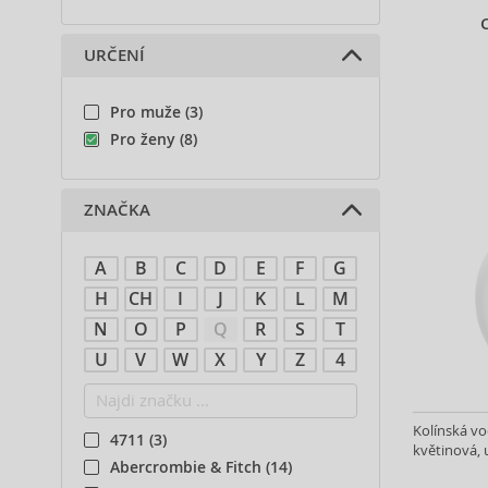
URČENÍ
Pro muže (3)
Pro ženy (8)
ZNAČKA
A
B
C
D
E
F
G
H
CH
I
J
K
L
M
N
O
P
Q
R
S
T
U
V
W
X
Y
Z
4
Kolínská vo
4711 (3)
květinová, u
Abercrombie & Fitch (14)