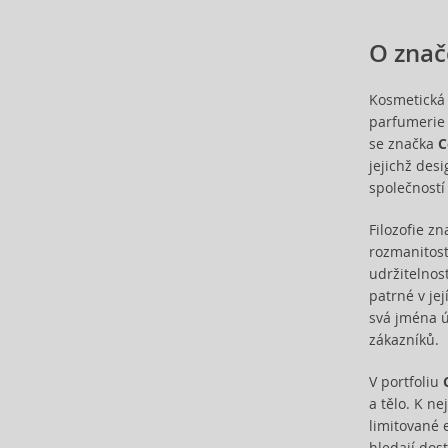
Caron (6)
Carrera (2)
O znač
Cartier (30)
Carven (3)
Kosmetická
Caudalie (3)
parfumerie 
Celine Dion (12)
se značka
C
Cerruti (4)
jejichž des
společností 
Chanel (72)
Chloé (68)
Filozofie z
Chopard (22)
rozmanitost
Christian Audigier (5)
udržitelnos
Christian Lacroix (1)
patrné v je
Christina Aguilera (30)
svá jména ú
Clarins (3)
zákazníků.
Clean (19)
V portfoliu
Clinique (10)
a tělo. K n
Coach (22)
limitované 
Costume National (6)
hledají dost