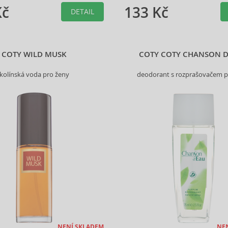
Kč
133 Kč
DETAIL
COTY WILD MUSK
COTY COTY CHANSON 
kolínská voda pro ženy
deodorant s rozprašovačem p
NENÍ SKLADEM
NE