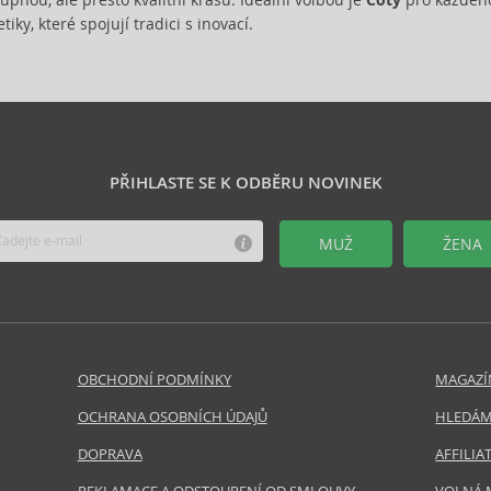
tiky, které spojují tradici s inovací.
PŘIHLASTE SE K ODBĚRU NOVINEK
MUŽ
ŽENA
OBCHODNÍ PODMÍNKY
MAGAZÍ
OCHRANA OSOBNÍCH ÚDAJŮ
HLEDÁM
DOPRAVA
AFFILI