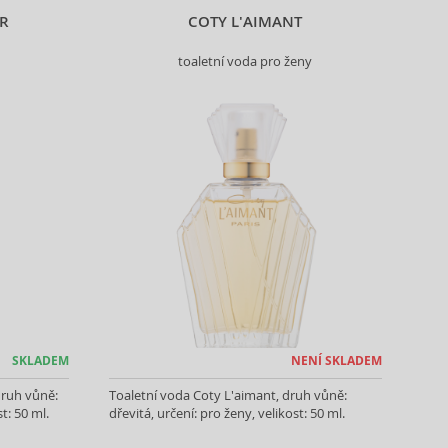
ER
COTY L'AIMANT
toaletní voda pro ženy
SKLADEM
NENÍ SKLADEM
druh vůně:
Toaletní voda Coty L'aimant, druh vůně:
t: 50 ml.
dřevitá, určení: pro ženy, velikost: 50 ml.