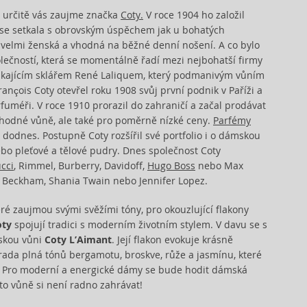
, určitě vás zaujme značka
Coty.
V roce 1904 ho založil
, se setkala s obrovským úspěchem jak u bohatých
 velmi ženská a vhodná na běžné denní nošení. A co bylo
olečností, která se momentálně řadí mezi nejbohatší firmy
nikajícím sklářem René Laliquem, který podmanivým vůním
nçois Coty otevřel roku 1908 svůj první podnik v Paříži a
rfuméři. V roce 1910 prorazil do zahraničí a začal prodávat
hodné vůně, ale také pro poměrně nízké ceny.
Parfémy
í dodnes. Postupně Coty rozšířil své portfolio i o dámskou
ebo pleťové a tělové pudry. Dnes společnost Coty
cci
, Rimmel, Burberry, Davidoff,
Hugo Boss
nebo Max
id Beckham, Shania Twain nebo Jennifer Lopez.
teré zaujmou svými svěžími tóny, pro okouzlující flakony
oty
spojují tradici s moderním životním stylem. V davu se s
mskou vůni
Coty L’Aimant
. Její flakon evokuje krásně
rada plná tónů bergamotu, broskve, růže a jasmínu, které
y. Pro moderní a energické dámy se bude hodit dámská
této vůně si není radno zahrávat!