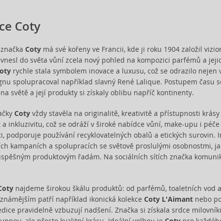
ce Coty
 značka
Coty
má své kořeny ve Francii, kde ji roku 1904 založil vi
vnesl do světa vůní zcela nový pohled na kompozici parfémů a jejich
oty
rychle stala symbolem inovace a luxusu, což se odrazilo nejen 
ignu spolupracoval například slavný René Lalique. Postupem času 
na světě a její produkty si získaly oblibu napříč kontinenty.
načky
Coty
vždy stavěla na originalitě, kreativitě a přístupnosti krá
 a inkluzivitu, což se odráží v široké nabídce vůní, make-upu i péče 
ti, podporuje používání recyklovatelných obalů a etických surovin. I
jích kampaních a spolupracích se světově proslulými osobnostmi, ja
spěšným produktovým řadám. Na sociálních sítích značka komunik
Coty
najdeme širokou škálu produktů: od parfémů, toaletních vod a
ejznámějším patří například ikonická kolekce
Coty L'Aimant
nebo pop
edice pravidelně vzbuzují nadšení. Značka si získala srdce milovníků
upnou, ale přesto kvalitní krásu. Ideální volbou je
Coty
pro každého,