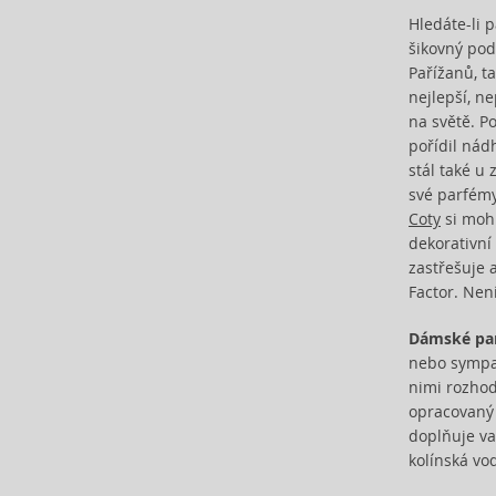
Biotherm (3)
Hledáte-li 
Blumarine (4)
šikovný pod
Bob Mackie (2)
Pařížanů, ta
Bond No. 9 (23)
nejlepší, n
na světě. P
Bottega Veneta (10)
pořídil nád
Boucheron (18)
stál také u
Bourjois (10)
své parfémy
Britney Spears (39)
Coty
si mohl
Bruno Banani (44)
dekorativní
Burberry (57)
zastřešuje 
Bvlgari (71)
Factor. Nen
Byblos (8)
Dámské pa
Byredo (8)
nebo sympat
Cacharel (41)
nimi rozho
Calvin Klein (72)
opracovaný 
Camara (19)
doplňuje va
Caramelo (1)
kolínská vo
Carolina Herrera (66)