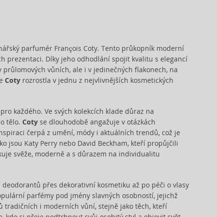
zionářský parfumér François Coty. Tento průkopník moderní
 prezentaci. Díky jeho odhodlání spojit kvalitu s elegancí
v průlomových vůních, ale i v jedinečných flakonech, na
se
Coty
rozrostla v jednu z nejvlivnějších kosmetických
sy pro každého. Ve svých kolekcích klade důraz na
o tělo.
Coty
se dlouhodobě angažuje v otázkách
nspiraci čerpá z umění, módy i aktuálních trendů, což je
ko jsou Katy Perry nebo David Beckham, kteří propůjčili
uje svěže, moderně a s důrazem na individualitu
 deodorantů přes dekorativní kosmetiku až po péči o vlasy
ulární parfémy pod jmény slavných osobností, jejichž
 tradičních i moderních vůní, stejně jako těch, kteří
 kdo si přeje podtrhnout svůj osobitý styl a objevit svět