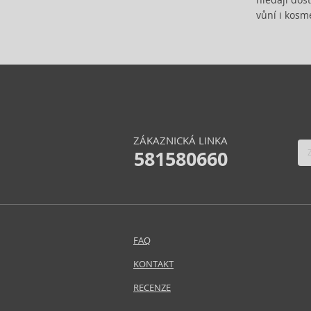
Coty (8)
vůní i kosme
Vybrat kolekci
Courreges (5)
Creed (17)
Cuba (39)
Custo Barcelona (3)
Dana (1)
David Beckham (6)
ZÁKAZNICKÁ LINKA
David Yurman (2)
581580660
Davidoff (36)
Dermacol (10)
Desigual (3)
Diesel (8)
Diptyque (7)
FAQ
DKNY (81)
KONTAKT
Dolce & Gabbana (68)
RECENZE
Dsquared2 (15)
Elie Saab (25)