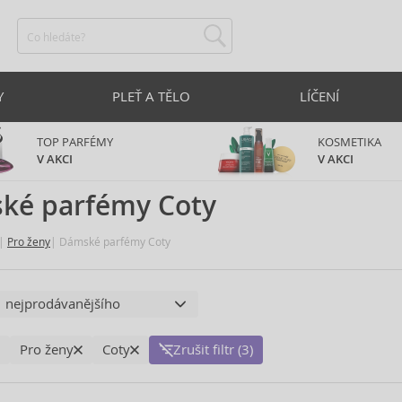
Y
PLEŤ A TĚLO
LÍČENÍ
TOP PARFÉMY
KOSMETIKA
V AKCI
V AKCI
ké parfémy Coty
Pro ženy
Dámské parfémy Coty
Pro ženy
Coty
Zrušit filtr (3)