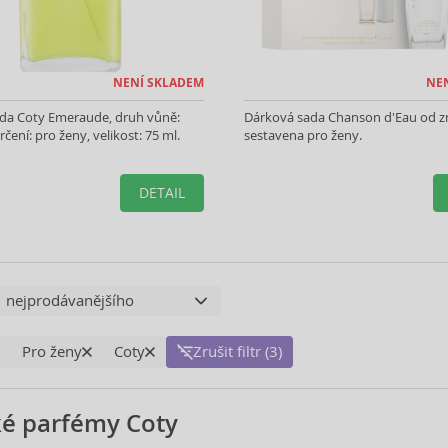
NENÍ SKLADEM
NE
oda Coty Emeraude, druh vůně:
Dárková sada Chanson d'Eau od z
rčení: pro ženy, velikost: 75 ml.
sestavena pro ženy.
DETAIL
Pro ženy
Coty
Zrušit filtr (3)
é parfémy Coty