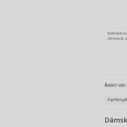
Avril Lavigne (9)
Azha (14)
Azzaro (14)
Baldessarini (3)
Baldinini (1)
Kolínská v
Balenciaga (3)
citrusová, u
Balmain (6)
Banana Republic (14)
Bath & Body Works (55)
Bebe (11)
Benetton (30)
Betsey Johnson (1)
ŘADIT OD:
Betty Boop (3)
Beverly Hills Polo Club (7)
Parfémy
Beyonce (21)
Bijan (2)
Bill Blass (4)
Dámsk
Billie Eilish (2)