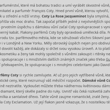
parfumérství, které má bohatou tradici a umí vyrábět skvostné vůně
nikatel a parfumér François Coty. Hned první vůně, kterou vytvořil
k u střední a nižší vrstvy.
Coty La Rose Jacqueminot
byla smyslná,
epřišla vás moc draho. Tak započal příběh jedné z nejvlivnějších sp
o prvotním úspěchu s dámskou vůní začal Coty spolupracovat s vy
herný kabát. Flakony parfémů Coty byly opravdová umělecká díla. Fra
 zrodu tzv. parfémového města, kde se sdružovali všichni šikovní pa
 i v Londýně a New Yorku. Měly obrovský úspěch nejen pro obdivu
 dovolit každý, ale dokázaly si držet svou vysokou úroveň. A to plat
 kosmetiku a ženy tak mohly společně s vůněmi zakoupit i rtěnky n
a spolupracuje i s množstvím dalších známých značek jako třeba
Gu
í překvapením, že spolupracuje i s mnohými celebritami jako Dav
rfémy Coty
si rychle zamilujete. Ať už pro jejich vytříbené vůně, k
ické ceny, které nezruinují váš měsíční rozpočet.
Dámské vůně C
dně neztratíte. Vyzkoušet můžete třeba nádhernou květinovou dá
diamant, který skvěle padne do ruky. Uvnitř vás čeká rozkvetlá zah
nilka a santalové dřevo. Tahle vůně zaujme romantické, zralé žen
da Coty Exclamation. Už její flakon jasně vzkazuje, že s nositelkou 