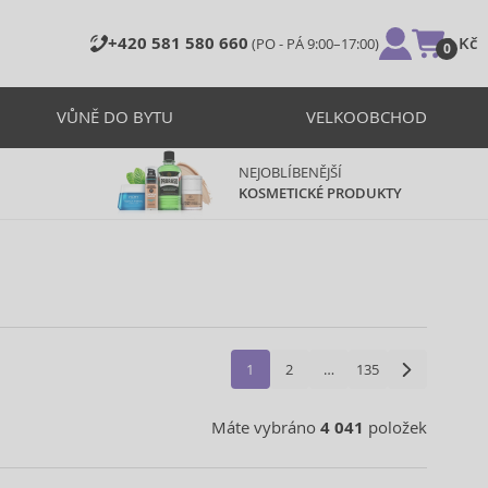
+420 581 580 660
0 Kč
(PO - PÁ 9:00–17:00)
0
VŮNĚ DO BYTU
VELKOOBCHOD
NEJOBLÍBENĚJŠÍ
KOSMETICKÉ PRODUKTY
1
2
…
135
Máte vybráno
4 041
položek