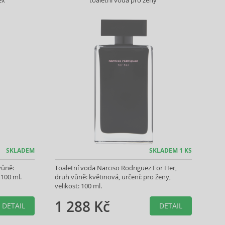
ex
toaletní voda pro ženy
SKLADEM
SKLADEM 1 KS
vůně:
Toaletní voda Narciso Rodriguez For Her,
 100 ml.
druh vůně: květinová, určení: pro ženy,
velikost: 100 ml.
1 288 Kč
DETAIL
DETAIL