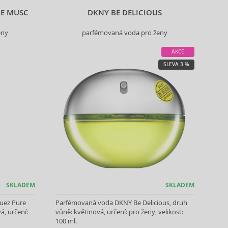
RE MUSC
DKNY BE DELICIOUS
eny
parfémovaná voda pro ženy
AKCE
SLEVA 3 %
SKLADEM
SKLADEM
uez Pure
Parfémovaná voda DKNY Be Delicious, druh
á, určení:
vůně: květinová, určení: pro ženy, velikost:
100 ml.