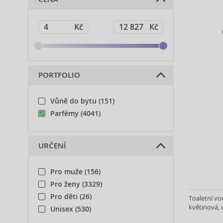
PORTFOLIO
Vůně do bytu (151)
Parfémy (4041)
URČENÍ
Pro muže (156)
Pro ženy (3329)
Pro děti (26)
Toaletní v
květinová, u
Unisex (530)