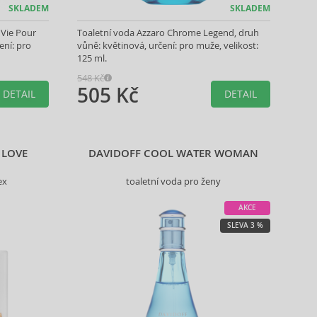
SKLADEM
SKLADEM
Vie Pour
Toaletní voda Azzaro Chrome Legend, druh
ení: pro
vůně: květinová, určení: pro muže, velikost:
125 ml.
548 Kč
505 Kč
DETAIL
DETAIL
 LOVE
DAVIDOFF COOL WATER WOMAN
ex
toaletní voda pro ženy
AKCE
SLEVA 3 %