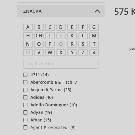
575 
ZNAČKA
A
B
C
D
E
F
G
H
CH
I
J
K
L
M
N
O
P
Q
R
S
T
pa
U
V
W
X
Y
Z
4
4711 (14)
Abercrombie & Fitch (7)
Acqua di Parma (25)
Adidas (46)
Adolfo Dominguez (10)
Adyan (19)
Afnan (15)
Agent Provocateur (9)