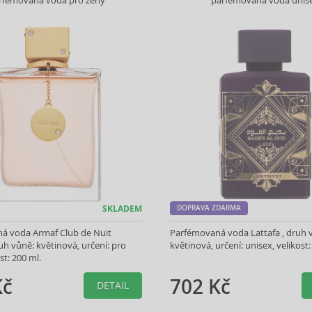
rfémovaná voda pro ženy
parfémovaná voda unis
SKLADEM
DOPRAVA ZDARMA
á voda Armaf Club de Nuit
Parfémovaná voda Lattafa , druh 
 vůně: květinová, určení: pro
květinová, určení: unisex, velikost:
st: 200 ml.
Kč
702 Kč
DETAIL