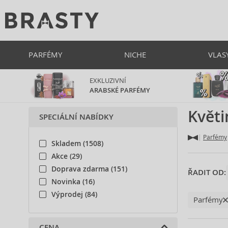
PARFÉMY
NICHE
VLAS
EXKLUZIVNÍ
ARABSKÉ PARFÉMY
Květi
SPECIÁLNÍ NABÍDKY
Parfémy
Skladem (1508)
Akce (29)
Doprava zdarma (151)
ŘADIT OD:
Novinka (16)
Výprodej (84)
Parfémy
CENA