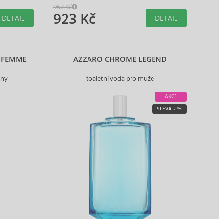
957 Kč
923 Kč
DETAIL
DETAIL
 FEMME
AZZARO CHROME LEGEND
eny
toaletní voda pro muže
AKCE
SLEVA 7 %