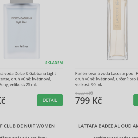
SKLADEM
á voda Dolce & Gabbana Light
Parfémovaná voda Lacoste pour
tense, druh vůně: květinová,
druh vůně: květinová, určení: pro 
ženy, velikost: 25 ml.
velikost: 90 ml.
1 323 Kč
Kč
799 Kč
DETAIL
F CLUB DE NUIT WOMEN
LATTAFA BADEE AL OUD A