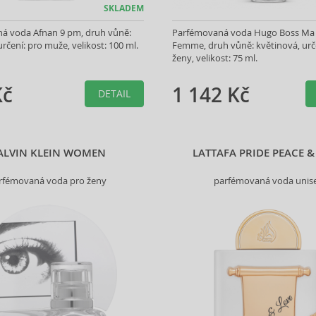
SKLADEM
á voda Afnan 9 pm, druh vůně:
Parfémovaná voda Hugo Boss Ma 
určení: pro muže, velikost: 100 ml.
Femme, druh vůně: květinová, urč
ženy, velikost: 75 ml.
Kč
1 142 Kč
DETAIL
ALVIN KLEIN WOMEN
LATTAFA PRIDE PEACE &
rfémovaná voda pro ženy
parfémovaná voda unis