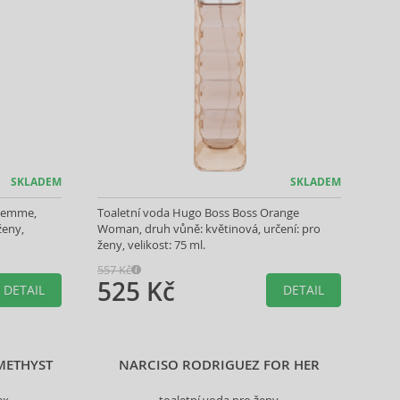
SKLADEM
SKLADEM
 Femme,
Toaletní voda Hugo Boss Boss Orange
ženy,
Woman, druh vůně: květinová, určení: pro
ženy, velikost: 75 ml.
557 Kč
525 Kč
DETAIL
DETAIL
METHYST
NARCISO RODRIGUEZ FOR HER