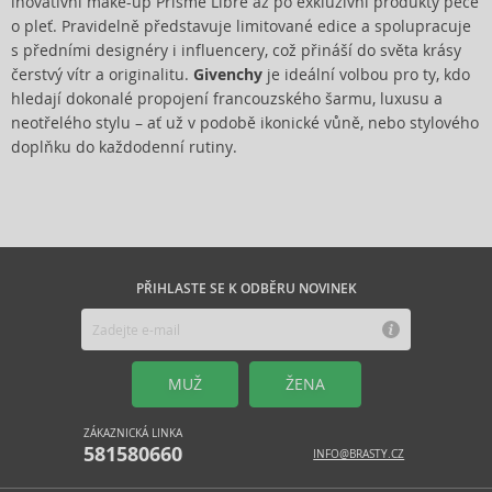
inovativní make-up Prisme Libre až po exkluzivní produkty péče
o pleť. Pravidelně představuje limitované edice a spolupracuje
s předními designéry i influencery, což přináší do světa krásy
čerstvý vítr a originalitu.
Givenchy
je ideální volbou pro ty, kdo
hledají dokonalé propojení francouzského šarmu, luxusu a
neotřelého stylu – ať už v podobě ikonické vůně, nebo stylového
doplňku do každodenní rutiny.
PŘIHLASTE SE K ODBĚRU NOVINEK
MUŽ
ŽENA
ZÁKAZNICKÁ LINKA
581580660
INFO@BRASTY.CZ