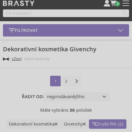
0
FILTROVAT
Dekorativní kosmetika Givenchy
Líčení
Líčení Givenchy
1
2
ŘADIT OD:
Máte vybráno
36
položek
Dekorativní kosmetika
Givenchy
Zrušit filtr (2)