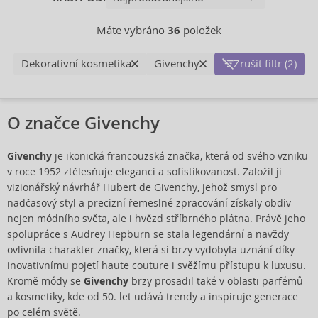
Máte vybráno
36
položek
Dekorativní kosmetika
Givenchy
Zrušit filtr (2)
O značce Givenchy
Givenchy
je ikonická francouzská značka, která od svého vzniku
v roce 1952 ztělesňuje eleganci a sofistikovanost. Založil ji
vizionářský návrhář Hubert de Givenchy, jehož smysl pro
nadčasový styl a precizní řemeslné zpracování získaly obdiv
nejen módního světa, ale i hvězd stříbrného plátna. Právě jeho
spolupráce s Audrey Hepburn se stala legendární a navždy
ovlivnila charakter značky, která si brzy vydobyla uznání díky
inovativnímu pojetí haute couture i svěžímu přístupu k luxusu.
Kromě módy se
Givenchy
brzy prosadil také v oblasti parfémů
a kosmetiky, kde od 50. let udává trendy a inspiruje generace
po celém světě.