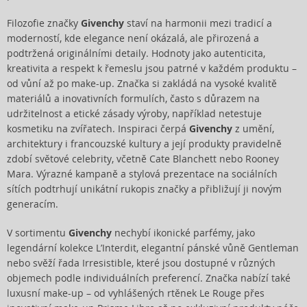
Filozofie značky
Givenchy
staví na harmonii mezi tradicí a
moderností, kde elegance není okázalá, ale přirozená a
podtržená originálními detaily. Hodnoty jako autenticita,
kreativita a respekt k řemeslu jsou patrné v každém produktu –
od vůní až po make-up. Značka si zakládá na vysoké kvalitě
materiálů a inovativních formulích, často s důrazem na
udržitelnost a etické zásady výroby, například netestuje
kosmetiku na zvířatech. Inspiraci čerpá
Givenchy
z umění,
architektury i francouzské kultury a její produkty pravidelně
zdobí světové celebrity, včetně Cate Blanchett nebo Rooney
Mara. Výrazné kampaně a stylová prezentace na sociálních
sítích podtrhují unikátní rukopis značky a přibližují ji novým
generacím.
V sortimentu
Givenchy
nechybí ikonické parfémy, jako
legendární kolekce L’Interdit, elegantní pánské vůně Gentleman
nebo svěží řada Irresistible, které jsou dostupné v různých
objemech podle individuálních preferencí. Značka nabízí také
luxusní make-up – od vyhlášených rtěnek Le Rouge přes