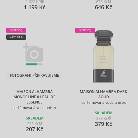
1 622 Kč
675 Kč
1 199 Kč
646 Kč
VÝPRODEJ
VÝPRODEJ
SLEVA 18 %
FOTOGRAFII PŘIPRAVUJEME
MAISON ALHAMBRA
MAISON ALHAMBRA DARK
MONOCLINE 01 EAU DE
AOUD
ESSENCE
parfémovaná voda unisex
parfémovaná voda unisex
SKLADEM
373 Kč
SKLADEM
379 Kč
255 Kč
207 Kč