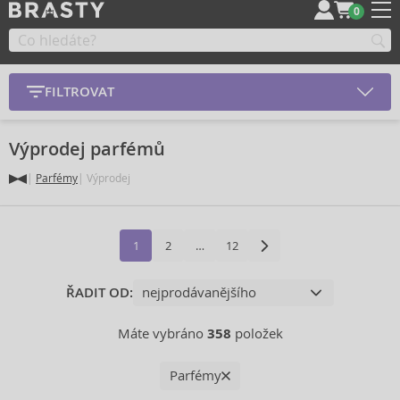
0
FILTROVAT
Výprodej parfémů
Parfémy
Výprodej
1
2
…
12
ŘADIT OD:
Máte vybráno
358
položek
Parfémy