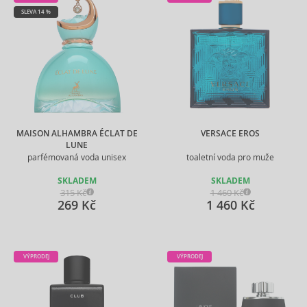
SLEVA 14 %
MAISON ALHAMBRA ÉCLAT DE
VERSACE EROS
LUNE
parfémovaná voda unisex
toaletní voda pro muže
SKLADEM
SKLADEM
315 Kč
1 460 Kč
269 Kč
1 460 Kč
VÝPRODEJ
VÝPRODEJ