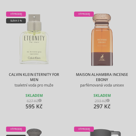
VÝPRODEJ
VÝPRODEJ
SLEVA 5 %
CALVIN KLEIN ETERNITY FOR
MAISON ALHAMBRA INCENSE
MEN
EBONY
toaletní voda pro muže
parfémovaná voda unisex
SKLADEM
SKLADEM
627 Kč
293 Kč
595 Kč
297 Kč
VÝPRODEJ
VÝPRODEJ