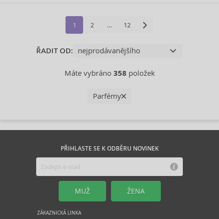
1
2
…
12
ŘADIT OD:
Máte vybráno
358
položek
Parfémy
PŘIHLASTE SE K ODBĚRU NOVINEK
MUŽ
ŽENA
ZÁKAZNICKÁ LINKA