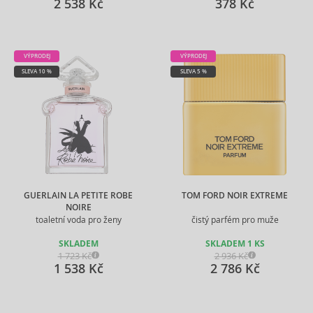
2 538 Kč
378 Kč
VÝPRODEJ
VÝPRODEJ
SLEVA 10 %
SLEVA 5 %
GUERLAIN LA PETITE ROBE
TOM FORD NOIR EXTREME
NOIRE
toaletní voda pro ženy
čistý parfém pro muže
SKLADEM
SKLADEM 1 KS
1 723 Kč
2 936 Kč
1 538 Kč
2 786 Kč