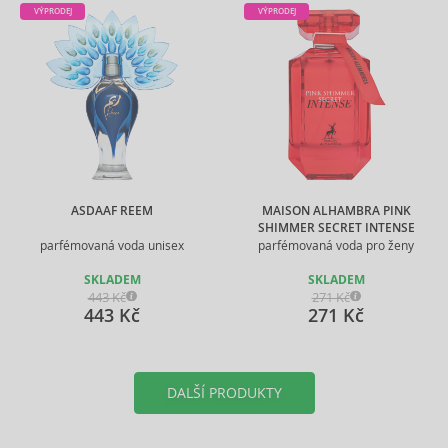
VÝPRODEJ
VÝPRODEJ
ASDAAF REEM
MAISON ALHAMBRA PINK
SHIMMER SECRET INTENSE
parfémovaná voda unisex
parfémovaná voda pro ženy
SKLADEM
SKLADEM
443 Kč
271 Kč
443 Kč
271 Kč
DALŠÍ PRODUKTY