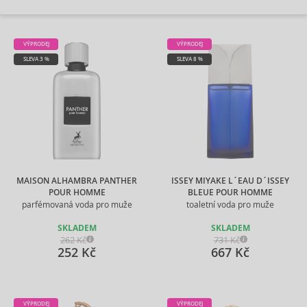
VÝPRODEJ
VÝPRODEJ
SLEVA 3 %
SLEVA 8 %
MAISON ALHAMBRA PANTHER
ISSEY MIYAKE L´EAU D´ISSEY
POUR HOMME
BLEUE POUR HOMME
parfémovaná voda pro muže
toaletní voda pro muže
SKLADEM
SKLADEM
262 Kč
731 Kč
252 Kč
667 Kč
VÝPRODEJ
VÝPRODEJ