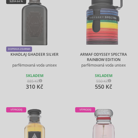
SLEVA 64 %
DOPRAVA ZDARMA
KHADLAJ GHADEER SILVER
ARMAF ODYSSEY SPECTRA
RAINBOW EDITION
parfémovaná voda unisex
parfémovaná voda unisex
SKLADEM
SKLADEM
885 Kč
550 Kč
310 Kč
550 Kč
VÝPRODEJ
VÝPRODEJ