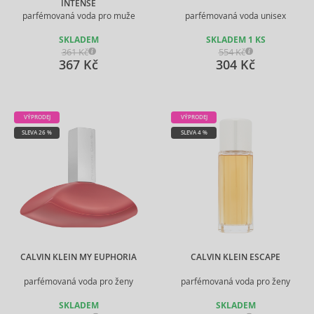
INTENSE
parfémovaná voda pro muže
parfémovaná voda unisex
SKLADEM
SKLADEM 1 KS
361 Kč
554 Kč
367 Kč
304 Kč
VÝPRODEJ
VÝPRODEJ
SLEVA 26 %
SLEVA 4 %
CALVIN KLEIN MY EUPHORIA
CALVIN KLEIN ESCAPE
parfémovaná voda pro ženy
parfémovaná voda pro ženy
SKLADEM
SKLADEM