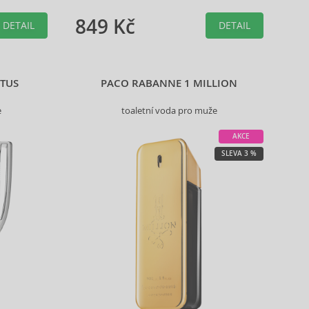
849 Kč
DETAIL
DETAIL
TUS
PACO RABANNE 1 MILLION
e
toaletní voda pro muže
AKCE
SLEVA 3 %