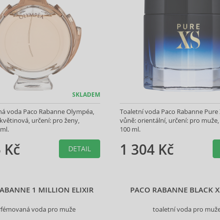
SKLADEM
á voda Paco Rabanne Olympéa,
Toaletní voda Paco Rabanne Pure 
květinová, určení: pro ženy,
vůně: orientální, určení: pro muže, 
 ml.
100 ml.
 Kč
1 304 Kč
DETAIL
ABANNE 1 MILLION ELIXIR
PACO RABANNE BLACK X
rfémovaná voda pro muže
toaletní voda pro muž