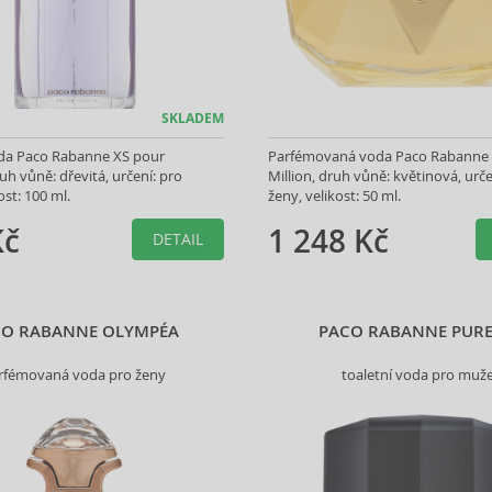
SKLADEM
oda Paco Rabanne XS pour
Parfémovaná voda Paco Rabanne
 vůně: dřevitá, určení: pro
Million, druh vůně: květinová, urče
ost: 100 ml.
ženy, velikost: 50 ml.
Kč
1 248 Kč
DETAIL
CO RABANNE OLYMPÉA
PACO RABANNE PURE
rfémovaná voda pro ženy
toaletní voda pro muž