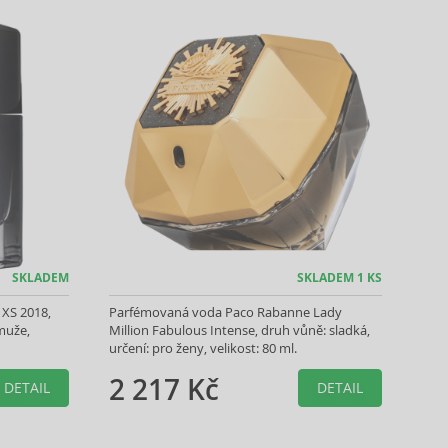
SKLADEM
SKLADEM 1 KS
 XS 2018,
Parfémovaná voda Paco Rabanne Lady
 muže,
Million Fabulous Intense, druh vůně: sladká,
určení: pro ženy, velikost: 80 ml.
2 217 Kč
DETAIL
DETAIL