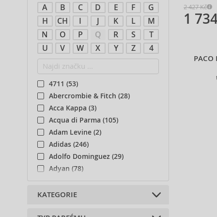
A
B
C
D
E
F
G
2 427 Kč
1 734
H
CH
I
J
K
L
M
N
O
P
Q
R
S
T
U
V
W
X
Y
Z
4
PACO 
4711 (53)
Abercrombie & Fitch (28)
Acca Kappa (3)
Acqua di Parma (105)
Adam Levine (2)
Adidas (246)
Adolfo Dominguez (29)
Adyan (78)
Afnan (85)
Agent Provocateur (13)
KATEGORIE
Aigner (43)