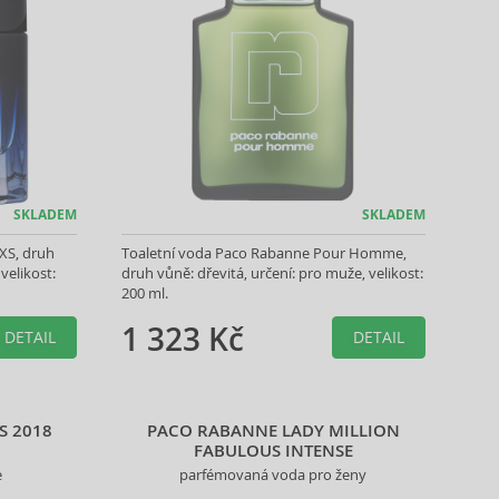
SKLADEM
SKLADEM
XS, druh
Toaletní voda Paco Rabanne Pour Homme,
velikost:
druh vůně: dřevitá, určení: pro muže, velikost:
200 ml.
1 323 Kč
DETAIL
DETAIL
S 2018
PACO RABANNE LADY MILLION
FABULOUS INTENSE
e
parfémovaná voda pro ženy