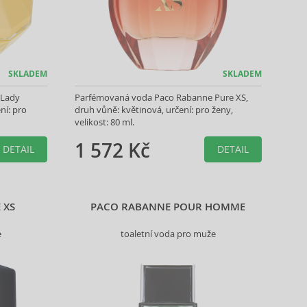
SKLADEM
SKLADEM
 Lady
Parfémovaná voda Paco Rabanne Pure XS,
ní: pro
druh vůně: květinová, určení: pro ženy,
velikost: 80 ml.
1 572 Kč
DETAIL
DETAIL
 XS
PACO RABANNE POUR HOMME
e
toaletní voda pro muže