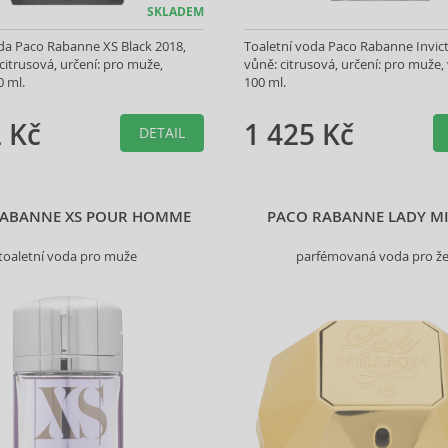
SKLADEM
da Paco Rabanne XS Black 2018,
Toaletní voda Paco Rabanne Invic
citrusová, určení: pro muže,
vůně: citrusová, určení: pro muže, 
0 ml.
100 ml.
 Kč
1 425 Kč
DETAIL
RABANNE XS POUR HOMME
PACO RABANNE LADY M
toaletní voda pro muže
parfémovaná voda pro ž