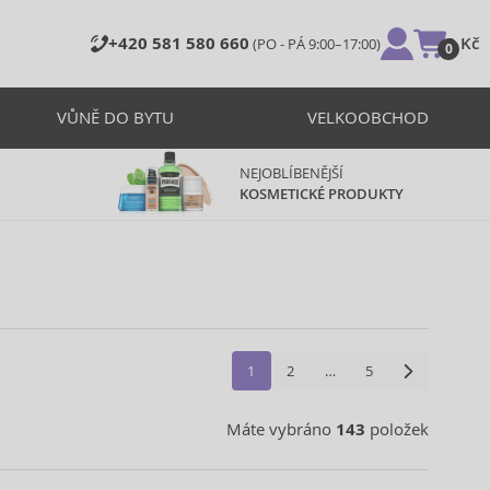
+420 581 580 660
0 Kč
(PO - PÁ 9:00–17:00)
0
VŮNĚ DO BYTU
VELKOOBCHOD
NEJOBLÍBENĚJŠÍ
KOSMETICKÉ PRODUKTY
1
2
…
5
Máte vybráno
143
položek