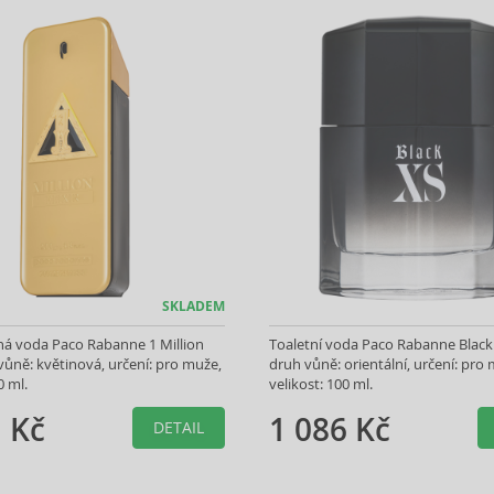
SKLADEM
á voda Paco Rabanne 1 Million
Toaletní voda Paco Rabanne Black
 vůně: květinová, určení: pro muže,
druh vůně: orientální, určení: pro
0 ml.
velikost: 100 ml.
 Kč
1 086 Kč
DETAIL