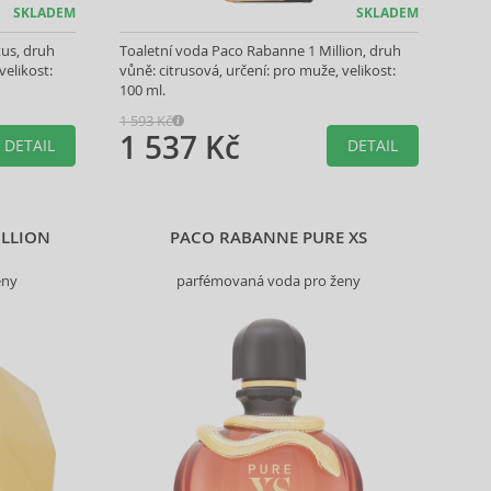
SKLADEM
SKLADEM
tus, druh
Toaletní voda Paco Rabanne 1 Million, druh
velikost:
vůně: citrusová, určení: pro muže, velikost:
100 ml.
1 593 Kč
1 537 Kč
DETAIL
DETAIL
ILLION
PACO RABANNE PURE XS
eny
parfémovaná voda pro ženy