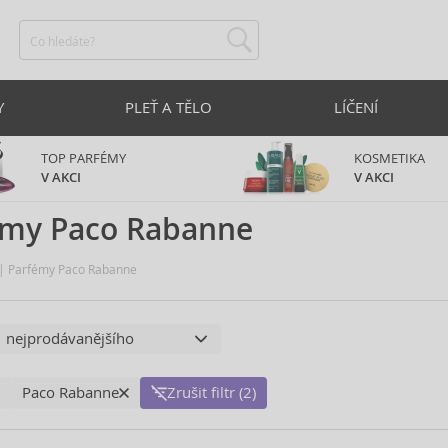
Y
PLEŤ A TĚLO
LÍČENÍ
TOP PARFÉMY
KOSMETIKA
V AKCI
V AKCI
émy Paco Rabanne
Parfémy Paco Rabanne
Paco Rabanne
Zrušit filtr (2)