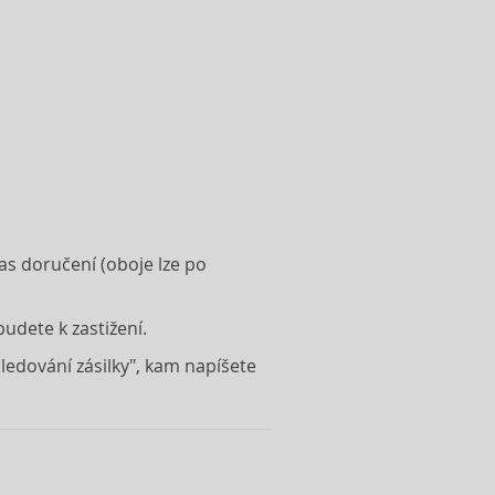
as doručení (oboje lze po
budete k zastižení.
Sledování zásilky", kam napíšete