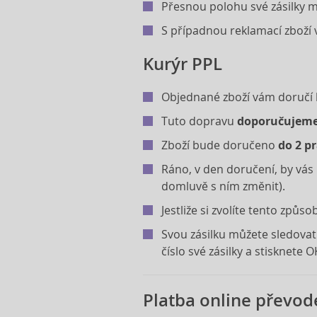
Přesnou polohu své zásilky 
S případnou reklamací zboží 
Kurýr PPL
Objednané zboží vám doručí k
Tuto dopravu
doporučujeme
Zboží bude doručeno
do 2 p
Ráno, v den doručení, by vás 
domluvě s ním změnit).
Jestliže si zvolíte tento způs
Svou zásilku můžete sledovat
číslo své zásilky a stisknete O
Platba online převo