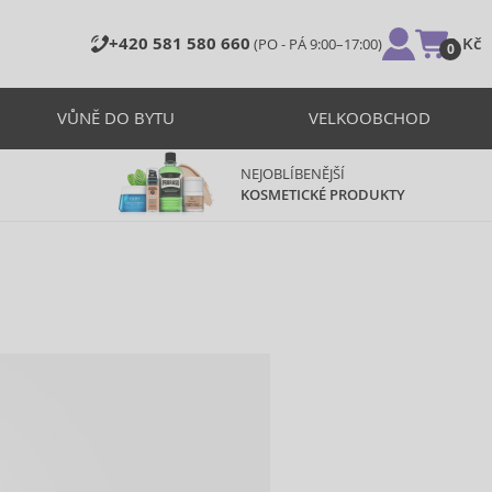
+420 581 580 660
0 Kč
(PO - PÁ 9:00–17:00)
0
VŮNĚ DO BYTU
VELKOOBCHOD
NEJOBLÍBENĚJŠÍ
KOSMETICKÉ PRODUKTY