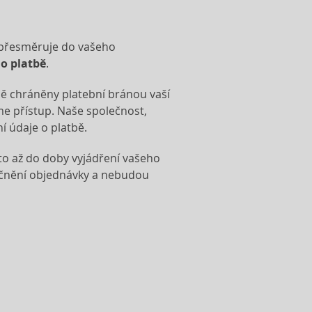
 přesměruje do vašeho
 o platbě
.
ně chráněny platební bránou vaší
e přístup. Naše společnost,
í údaje o platbě.
to až do doby vyjádření vašeho
ečnění objednávky a nebudou