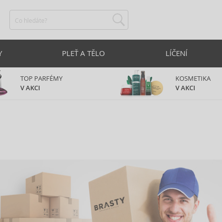
Y
PLEŤ A TĚLO
LÍČENÍ
TOP PARFÉMY
KOSMETIKA
V AKCI
V AKCI