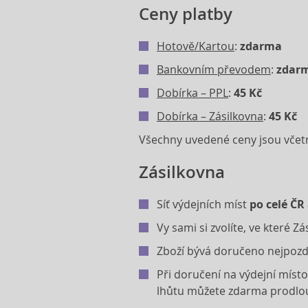
Ceny platby
Hotově/Kartou
:
zdarma
Bankovním převodem
:
zdar
Dobírka – PPL
:
45 Kč
Dobírka – Zásilkovna
:
45 Kč
Všechny uvedené ceny jsou vče
Zásilkovna
Síť výdejních míst
po celé ČR
Vy sami si zvolíte, ve které 
Zboží bývá doručeno nejpozd
Při doručení na výdejní míst
lhůtu můžete zdarma prodlouž