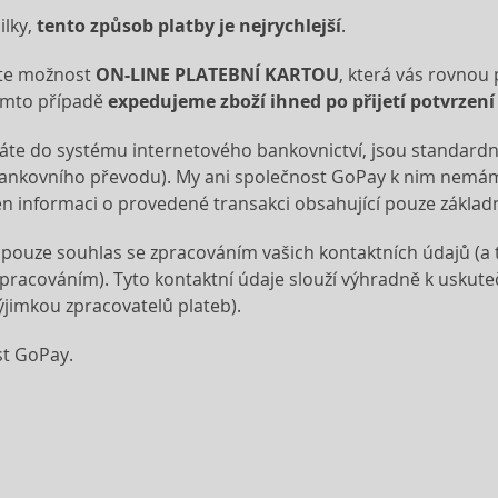
ilky,
tento způsob platby je nejrychlejší
.
olte možnost
ON-LINE PLATEBNÍ KARTOU
, která vás rovnou
tomto případě
expedujeme zboží ihned po přijetí potvrzení
dáváte do systému internetového bankovnictví, jsou standard
 bankovního převodu). My ani společnost GoPay k nim nemám
jen informaci o provedené transakci obsahující pouze základn
e pouze souhlas se zpracováním vašich kontaktních údajů (a 
pracováním). Tyto kontaktní údaje slouží výhradně k uskut
ýjimkou zpracovatelů plateb).
st GoPay.