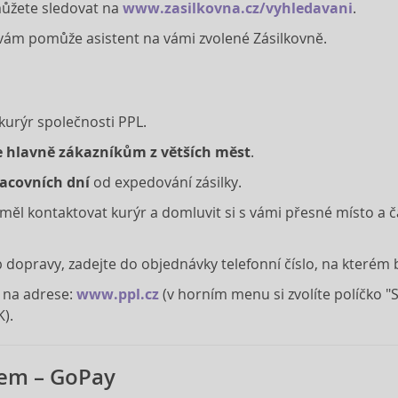
můžete sledovat na
www.zasilkovna.cz/vyhledavani
.
vám pomůže asistent na vámi zvolené Zásilkovně.
urýr společnosti PPL.
 hlavně zákazníkům z větších měst
.
racovních dní
od expedování zásilky.
měl kontaktovat kurýr a domluvit si s vámi přesné místo a č
ob dopravy, zadejte do objednávky telefonní číslo, na kterém 
 na adrese:
www.ppl.cz
(v horním menu si zvolíte políčko "
K).
dem – GoPay