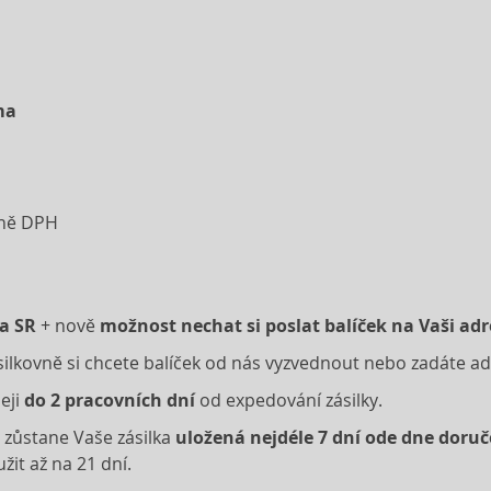
ma
tně DPH
 a SR
+ nově
možnost nechat si poslat balíček na Vaši ad
Zásilkovně si chcete balíček od nás vyzvednout nebo zadáte 
eji
do 2 pracovních dní
od expedování zásilky.
o zůstane Vaše zásilka
uložená nejdéle 7 dní ode dne doruč
it až na 21 dní.