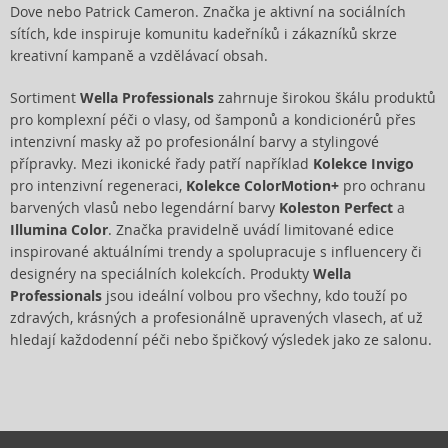
Dove nebo Patrick Cameron. Značka je aktivní na sociálních
sítích, kde inspiruje komunitu kadeřníků i zákazníků skrze
kreativní kampaně a vzdělávací obsah.
Sortiment
Wella Professionals
zahrnuje širokou škálu produktů
pro komplexní péči o vlasy, od šamponů a kondicionérů přes
intenzivní masky až po profesionální barvy a stylingové
přípravky. Mezi ikonické řady patří například
Kolekce Invigo
pro intenzivní regeneraci,
Kolekce ColorMotion+
pro ochranu
barvených vlasů nebo legendární barvy
Koleston Perfect
a
Illumina Color
. Značka pravidelně uvádí limitované edice
inspirované aktuálními trendy a spolupracuje s influencery či
designéry na speciálních kolekcích. Produkty
Wella
Professionals
jsou ideální volbou pro všechny, kdo touží po
zdravých, krásných a profesionálně upravených vlasech, ať už
hledají každodenní péči nebo špičkový výsledek jako ze salonu.