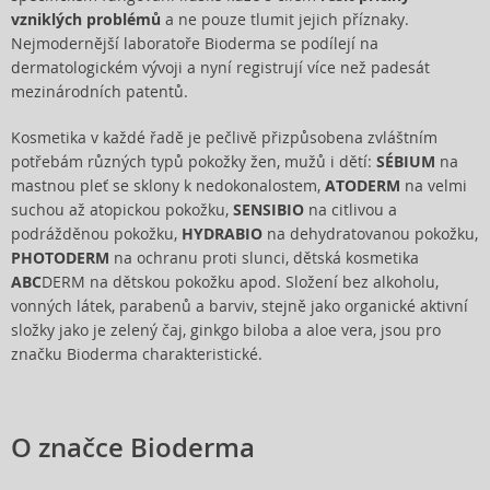
vzniklých problémů
a ne pouze tlumit jejich příznaky.
Nejmodernější laboratoře Bioderma se podílejí na
dermatologickém vývoji a nyní registrují více než padesát
mezinárodních patentů.
Kosmetika v každé řadě je pečlivě přizpůsobena zvláštním
potřebám různých typů pokožky žen, mužů i dětí:
SÉBIUM
na
mastnou pleť se sklony k nedokonalostem,
ATODERM
na velmi
suchou až atopickou pokožku,
SENSIBIO
na citlivou a
podrážděnou pokožku,
HYDRABIO
na dehydratovanou pokožku,
PHOTODERM
na ochranu proti slunci, dětská kosmetika
ABC
DERM na dětskou pokožku apod. Složení bez alkoholu,
vonných látek, parabenů a barviv, stejně jako organické aktivní
složky jako je zelený čaj, ginkgo biloba a aloe vera, jsou pro
značku Bioderma charakteristické.
O značce Bioderma