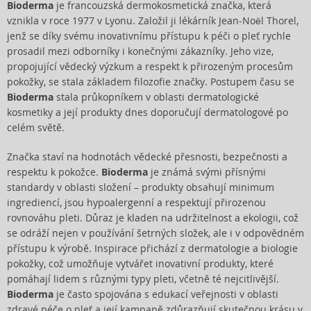
Bioderma
je francouzská dermokosmetická značka, která
vznikla v roce 1977 v Lyonu. Založil ji lékárník Jean-Noël Thorel,
jenž se díky svému inovativnímu přístupu k péči o pleť rychle
prosadil mezi odborníky i konečnými zákazníky. Jeho vize,
propojující vědecký výzkum a respekt k přirozeným procesům
pokožky, se stala základem filozofie značky. Postupem času se
Bioderma
stala průkopníkem v oblasti dermatologické
kosmetiky a její produkty dnes doporučují dermatologové po
celém světě.
Značka staví na hodnotách vědecké přesnosti, bezpečnosti a
respektu k pokožce.
Bioderma
je známá svými přísnými
standardy v oblasti složení – produkty obsahují minimum
ingrediencí, jsou hypoalergenní a respektují přirozenou
rovnováhu pleti. Důraz je kladen na udržitelnost a ekologii, což
se odráží nejen v používání šetrných složek, ale i v odpovědném
přístupu k výrobě. Inspirace přichází z dermatologie a biologie
pokožky, což umožňuje vytvářet inovativní produkty, které
pomáhají lidem s různými typy pleti, včetně té nejcitlivější.
Bioderma
je často spojována s edukací veřejnosti v oblasti
zdravé péče o pleť a její kampaně zdůrazňují skutečnou krásu v