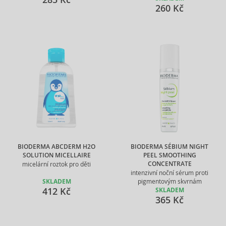
260 Kč
BIODERMA ABCDERM H2O
BIODERMA SÉBIUM NIGHT
SOLUTION MICELLAIRE
PEEL SMOOTHING
CONCENTRATE
micelární roztok pro děti
intenzivní noční sérum proti
SKLADEM
pigmentovým skvrnám
412 Kč
SKLADEM
365 Kč