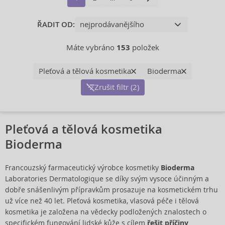
ŘADIT OD:
Máte vybráno
153
položek
Pleťová a tělová kosmetika
Bioderma
Zrušit filtr (2)
Pleťová a tělová kosmetika
Bioderma
Francouzský farmaceutický výrobce kosmetiky
Bioderma
Laboratories Dermatologique se díky svým vysoce účinným a
dobře snášenlivým přípravkům prosazuje na kosmetickém trhu
už více než 40 let. Pleťová kosmetika, vlasová péče i tělová
kosmetika je založena na vědecky podložených znalostech o
specifickém fungování lidské kůže s cílem
řešit příčiny