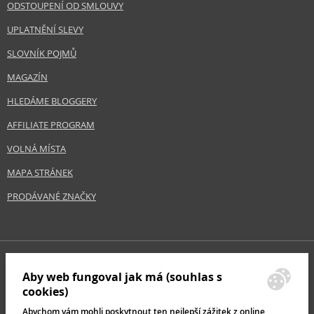
ODSTOUPENÍ OD SMLOUVY
UPLATNĚNÍ SLEVY
SLOVNÍK POJMŮ
MAGAZÍN
HLEDÁME BLOGGERY
AFFILIATE PROGRAM
VOLNÁ MÍSTA
MAPA STRÁNEK
PRODÁVANÉ ZNAČKY
Aby web fungoval jak má (souhlas s
cookies)
Abychom vám mohli poskytnout ten nejlepší zážitek z online