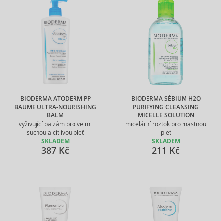
BIODERMA ATODERM PP
BIODERMA SÉBIUM H2O
BAUME ULTRA-NOURISHING
PURIFYING CLEANSING
BALM
MICELLE SOLUTION
vyživující balzám pro velmi
micelární roztok pro mastnou
suchou a citlivou pleť
pleť
SKLADEM
SKLADEM
387 Kč
211 Kč