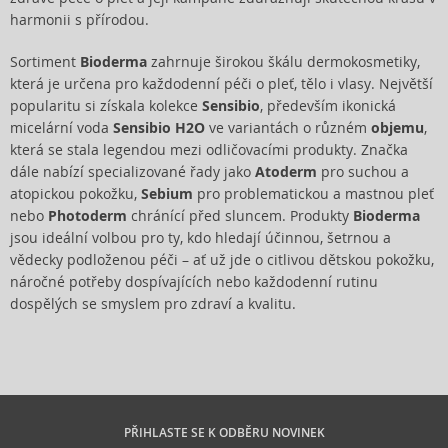
harmonii s přírodou.
Sortiment
Bioderma
zahrnuje širokou škálu dermokosmetiky,
která je určena pro každodenní péči o pleť, tělo i vlasy. Největší
popularitu si získala kolekce
Sensibio
, především ikonická
micelární voda
Sensibio H2O
ve variantách o různém
objemu
,
která se stala legendou mezi odličovacími produkty. Značka
dále nabízí specializované řady jako
Atoderm
pro suchou a
atopickou pokožku,
Sebium
pro problematickou a mastnou pleť
nebo
Photoderm
chránící před sluncem. Produkty
Bioderma
jsou ideální volbou pro ty, kdo hledají účinnou, šetrnou a
vědecky podloženou péči – ať už jde o citlivou dětskou pokožku,
náročné potřeby dospívajících nebo každodenní rutinu
dospělých se smyslem pro zdraví a kvalitu.
PŘIHLASTE SE K ODBĚRU NOVINEK