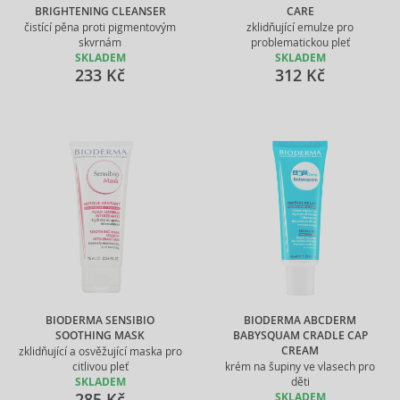
BRIGHTENING CLEANSER
CARE
čistící pěna proti pigmentovým
zklidňující emulze pro
skvrnám
problematickou pleť
SKLADEM
SKLADEM
233 Kč
312 Kč
BIODERMA SENSIBIO
BIODERMA ABCDERM
SOOTHING MASK
BABYSQUAM CRADLE CAP
CREAM
zklidňující a osvěžující maska pro
citlivou pleť
krém na šupiny ve vlasech pro
SKLADEM
děti
285 Kč
SKLADEM