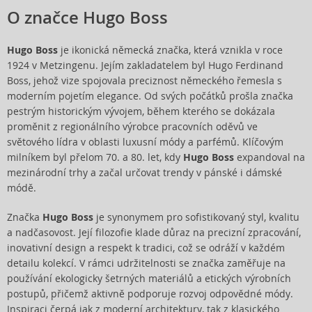
O značce Hugo Boss
Hugo Boss
je ikonická německá značka, která vznikla v roce
1924 v Metzingenu. Jejím zakladatelem byl Hugo Ferdinand
Boss, jehož vize spojovala preciznost německého řemesla s
moderním pojetím elegance. Od svých počátků prošla značka
pestrým historickým vývojem, během kterého se dokázala
proměnit z regionálního výrobce pracovních oděvů ve
světového lídra v oblasti luxusní módy a parfémů. Klíčovým
milníkem byl přelom 70. a 80. let, kdy
Hugo Boss
expandoval na
mezinárodní trhy a začal určovat trendy v pánské i dámské
módě.
Značka
Hugo Boss
je synonymem pro sofistikovaný styl, kvalitu
a nadčasovost. Její filozofie klade důraz na precizní zpracování,
inovativní design a respekt k tradici, což se odráží v každém
detailu kolekcí. V rámci udržitelnosti se značka zaměřuje na
používání ekologicky šetrných materiálů a etických výrobních
postupů, přičemž aktivně podporuje rozvoj odpovědné módy.
Inspiraci čerpá jak z moderní architektury, tak z klasického