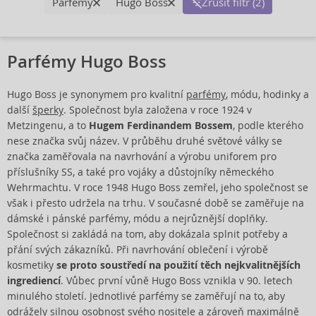
Parfémy
Hugo Boss
Zrušit filtr (2)
Parfémy Hugo Boss
Hugo Boss je synonymem pro kvalitní
parfémy
, módu, hodinky a
další
šperky
. Společnost byla založena v roce 1924 v
Metzingenu, a to
Hugem Ferdinandem Bossem
, podle kterého
nese značka svůj název. V průběhu druhé světové války se
značka zaměřovala na navrhování a výrobu uniforem pro
příslušníky SS, a také pro vojáky a důstojníky německého
Wehrmachtu. V roce 1948 Hugo Boss zemřel, jeho společnost se
však i přesto udržela na trhu. V současné době se zaměřuje na
dámské i pánské parfémy, módu a nejrůznější doplňky.
Společnost si zakládá na tom, aby dokázala splnit potřeby a
přání svých zákazníků. Při navrhování oblečení i výrobě
kosmetiky
se proto soustředí na použití těch nejkvalitnějších
ingrediencí
. Vůbec první vůně Hugo Boss vznikla v 90. letech
minulého století. Jednotlivé parfémy se zaměřují na to, aby
odrážely silnou osobnost svého nositele a zároveň maximálně