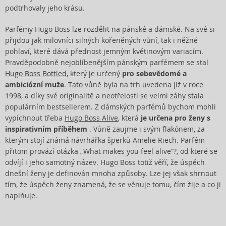
podtrhovaly jeho krásu.
Parfémy Hugo Boss lze rozdělit na pánské a dámské. Na své si
přijdou jak milovníci silných kořeněných vůní, tak i něžné
pohlaví, které dává přednost jemným květinovým variacím.
Pravděpodobně nejoblíbenějším pánským parfémem se stal
Hugo Boss Bottled
, který je určený
pro sebevědomé a
ambiciózní muže
. Tato vůně byla na trh uvedena již v roce
1998, a díky své originalitě a neotřelosti se velmi záhy stala
populárním bestsellerem. Z dámských parfémů bychom mohli
vypíchnout třeba
Hugo Boss Alive
, která
je určena pro ženy s
inspirativním příběhem
. Vůně zaujme i svým flakónem, za
kterým stojí známá návrhářka šperků Amelie Riech. Parfém
přitom provází otázka „What makes you feel alive“?, od které se
odvíjí i jeho samotný název. Hugo Boss totiž věří, že úspěch
dnešní ženy je definován mnoha způsoby. Lze jej však shrnout
tím, že úspěch ženy znamená, že se věnuje tomu, čím žije a co ji
naplňuje.