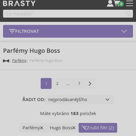
0
FILTROVAT
Parfémy Hugo Boss
Parfémy
Parfémy Hugo Boss
1
2
…
7
ŘADIT OD:
Máte vybráno
183
položek
Parfémy
Hugo Boss
Zrušit filtr (2)