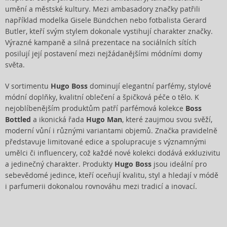
umění a městské kultury. Mezi ambasadory značky patřili
například modelka Gisele Bündchen nebo fotbalista Gerard
Butler, kteří svým stylem dokonale vystihují charakter značky.
Výrazné kampaně a silná prezentace na sociálních sítích
posilují její postavení mezi nejžádanějšími módními domy
světa.
V sortimentu
Hugo Boss
dominují elegantní parfémy, stylové
módní doplňky, kvalitní oblečení a špičková péče o tělo. K
nejoblíbenějším produktům patří parfémová kolekce
Boss
Bottled
a ikonická řada
Hugo Man
, které zaujmou svou svěží,
moderní vůní i různými variantami objemů. Značka pravidelně
představuje limitované edice a spolupracuje s významnými
umělci či influencery, což každé nové kolekci dodává exkluzivitu
a jedinečný charakter. Produkty
Hugo Boss
jsou ideální pro
sebevědomé jedince, kteří oceňují kvalitu, styl a hledají v módě
i parfumerii dokonalou rovnováhu mezi tradicí a inovací.