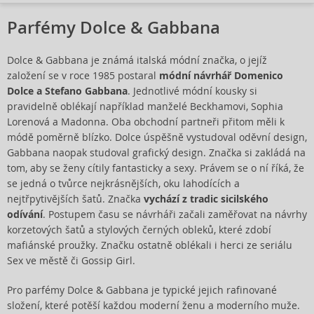
Parfémy Dolce & Gabbana
Dolce & Gabbana je známá italská módní značka, o jejíž
založení se v roce 1985 postaral
módní návrhář Domenico
Dolce a Stefano Gabbana
. Jednotlivé módní kousky si
pravidelně oblékají například manželé Beckhamovi, Sophia
Lorenová a Madonna. Oba obchodní partneři přitom měli k
módě poměrně blízko. Dolce úspěšně vystudoval oděvní design,
Gabbana naopak studoval grafický design. Značka si zakládá na
tom, aby se ženy cítily fantasticky a sexy. Právem se o ní říká, že
se jedná o tvůrce nejkrásnějších, oku lahodících a
nejtřpytivějších šatů. Značka
vychází z tradic sicilského
odívání
. Postupem času se návrháři začali zaměřovat na návrhy
korzetových šatů a stylových černých obleků, které zdobí
mafiánské proužky. Značku ostatně oblékali i herci ze seriálu
Sex ve městě či Gossip Girl.
Pro parfémy Dolce & Gabbana je typické jejich rafinované
složení, které potěší každou moderní ženu a moderního muže.