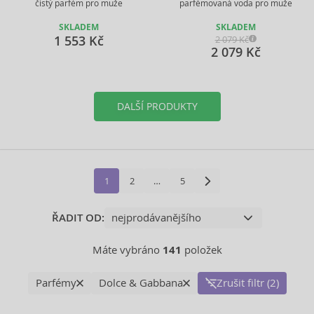
čistý parfém pro muže
parfémovaná voda pro muže
SKLADEM
SKLADEM
1 553 Kč
2 079 Kč
2 079 Kč
DALŠÍ PRODUKTY
1
2
…
5
ŘADIT OD:
Máte vybráno
141
položek
Parfémy
Dolce & Gabbana
Zrušit filtr (2)