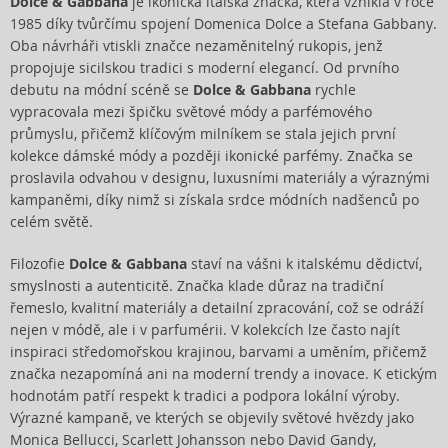
Dolce & Gabbana
je ikonická italská značka, která vznikla v roce
1985 díky tvůrčímu spojení Domenica Dolce a Stefana Gabbany.
Oba návrháři vtiskli značce nezaměnitelný rukopis, jenž
propojuje sicilskou tradici s moderní elegancí. Od prvního
debutu na módní scéně se
Dolce & Gabbana
rychle
vypracovala mezi špičku světové módy a parfémového
průmyslu, přičemž klíčovým milníkem se stala jejich první
kolekce dámské módy a později ikonické parfémy. Značka se
proslavila odvahou v designu, luxusními materiály a výraznými
kampaněmi, díky nimž si získala srdce módních nadšenců po
celém světě.
Filozofie
Dolce & Gabbana
staví na vášni k italskému dědictví,
smyslnosti a autenticitě. Značka klade důraz na tradiční
řemeslo, kvalitní materiály a detailní zpracování, což se odráží
nejen v módě, ale i v parfumérii. V kolekcích lze často najít
inspiraci středomořskou krajinou, barvami a uměním, přičemž
značka nezapomíná ani na moderní trendy a inovace. K etickým
hodnotám patří respekt k tradici a podpora lokální výroby.
Výrazné kampaně, ve kterých se objevily světové hvězdy jako
Monica Bellucci, Scarlett Johansson nebo David Gandy,