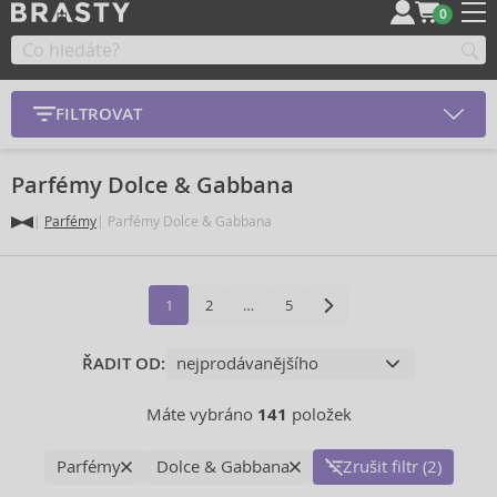
0
FILTROVAT
Parfémy Dolce & Gabbana
Parfémy
Parfémy Dolce & Gabbana
1
2
…
5
ŘADIT OD:
Máte vybráno
141
položek
Parfémy
Dolce & Gabbana
Zrušit filtr (2)