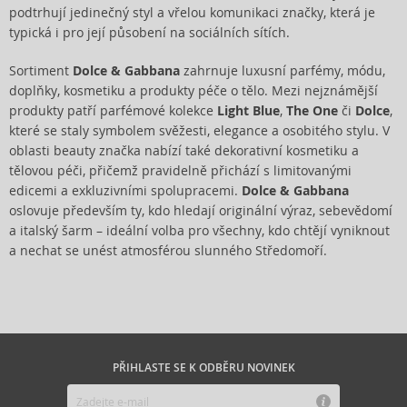
podtrhují jedinečný styl a vřelou komunikaci značky, která je
typická i pro její působení na sociálních sítích.
Sortiment
Dolce & Gabbana
zahrnuje luxusní parfémy, módu,
doplňky, kosmetiku a produkty péče o tělo. Mezi nejznámější
produkty patří parfémové kolekce
Light Blue
,
The One
či
Dolce
,
které se staly symbolem svěžesti, elegance a osobitého stylu. V
oblasti beauty značka nabízí také dekorativní kosmetiku a
tělovou péči, přičemž pravidelně přichází s limitovanými
edicemi a exkluzivními spolupracemi.
Dolce & Gabbana
oslovuje především ty, kdo hledají originální výraz, sebevědomí
a italský šarm – ideální volba pro všechny, kdo chtějí vyniknout
a nechat se unést atmosférou slunného Středomoří.
PŘIHLASTE SE K ODBĚRU NOVINEK