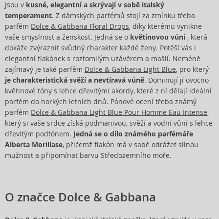
Jsou v
kusné, elegantní a skrývají v sobě italský
temperament
. Z dámských parfémů stojí za zmínku třeba
parfém
Dolce & Gabbana Floral Drops
, díky kterému vynikne
vaše smyslnost a ženskost. Jedná se o
květinovou vůni
, která
dokáže zvýraznit svůdný charakter každé ženy. Potěší vás i
elegantní flakónek s roztomilým uzávěrem a mašlí. Neméně
zajímavý je také parfém
Dolce & Gabbana Light Blue
, pro který
je charakteristická svěží a nevtíravá vůně
. Dominují jí ovocno-
květinové tóny s lehce dřevitými akordy, které z ní dělají ideální
parfém do horkých letních dnů. Pánové ocení třeba známý
parfém
Dolce & Gabbana Light Blue Pour Homme Eau Intense
,
který si vaše srdce získá podmanivou, svěží a vodní vůní s lehce
dřevitým podtónem.
Jedná se o dílo známého parfémáře
Alberta Morillase
, přičemž flakón má v sobě odrážet silnou
mužnost a připomínat barvu Středozemního moře.
O značce Dolce & Gabbana