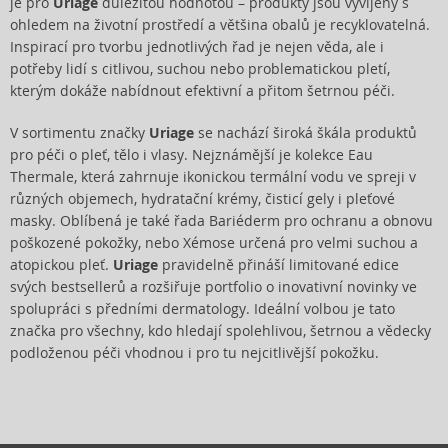
je pro
Uriage
důležitou hodnotou – produkty jsou vyvíjeny s
ohledem na životní prostředí a většina obalů je recyklovatelná.
Inspirací pro tvorbu jednotlivých řad je nejen věda, ale i
potřeby lidí s citlivou, suchou nebo problematickou pletí,
kterým dokáže nabídnout efektivní a přitom šetrnou péči.
V sortimentu značky
Uriage
se nachází široká škála produktů
pro péči o pleť, tělo i vlasy. Nejznámější je kolekce Eau
Thermale, která zahrnuje ikonickou termální vodu ve spreji v
různých objemech, hydratační krémy, čisticí gely i pleťové
masky. Oblíbená je také řada Bariéderm pro ochranu a obnovu
poškozené pokožky, nebo Xémose určená pro velmi suchou a
atopickou pleť.
Uriage
pravidelně přináší limitované edice
svých bestsellerů a rozšiřuje portfolio o inovativní novinky ve
spolupráci s předními dermatology. Ideální volbou je tato
značka pro všechny, kdo hledají spolehlivou, šetrnou a vědecky
podloženou péči vhodnou i pro tu nejcitlivější pokožku.