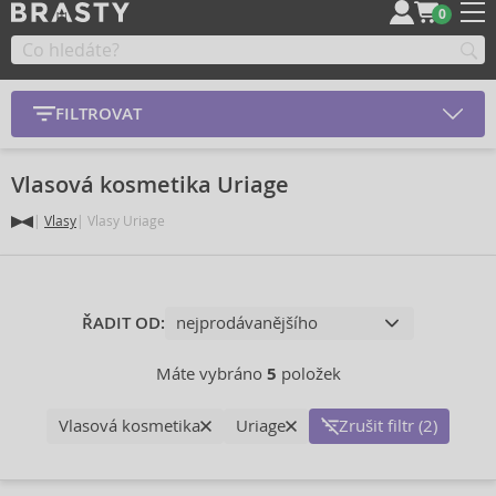
0
FILTROVAT
Vlasová kosmetika Uriage
Vlasy
Vlasy Uriage
ŘADIT OD:
Máte vybráno
5
položek
Vlasová kosmetika
Uriage
Zrušit filtr (2)