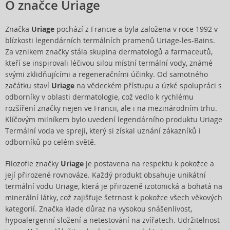
O značce Uriage
Značka
Uriage
pochází z Francie a byla založena v roce 1992 v
blízkosti legendárních termálních pramenů Uriage-les-Bains.
Za vznikem značky stála skupina dermatologů a farmaceutů,
kteří se inspirovali léčivou silou místní termální vody, známé
svými zklidňujícími a regeneračními účinky. Od samotného
začátku staví
Uriage
na vědeckém přístupu a úzké spolupráci s
odborníky v oblasti dermatologie, což vedlo k rychlému
rozšíření značky nejen ve Francii, ale i na mezinárodním trhu.
Klíčovým milníkem bylo uvedení legendárního produktu Uriage
Termální voda ve spreji, který si získal uznání zákazníků i
odborníků po celém světě.
Filozofie značky
Uriage
je postavena na respektu k pokožce a
její přirozené rovnováze. Každý produkt obsahuje unikátní
termální vodu Uriage, která je přirozeně izotonická a bohatá na
minerální látky, což zajišťuje šetrnost k pokožce všech věkových
kategorií. Značka klade důraz na vysokou snášenlivost,
hypoalergenní složení a netestování na zvířatech. Udržitelnost