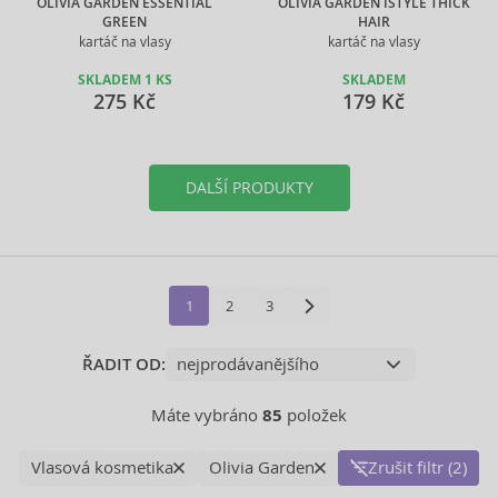
OLIVIA GARDEN ESSENTIAL
OLIVIA GARDEN ISTYLE THICK
GREEN
HAIR
kartáč na vlasy
kartáč na vlasy
SKLADEM 1 KS
SKLADEM
275 Kč
179 Kč
DALŠÍ PRODUKTY
1
2
3
ŘADIT OD:
Máte vybráno
85
položek
Vlasová kosmetika
Olivia Garden
Zrušit filtr (2)