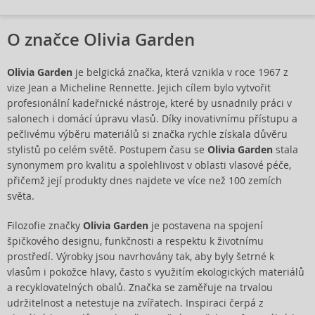
O značce Olivia Garden
Olivia Garden
je belgická značka, která vznikla v roce 1967 z
vize Jean a Micheline Rennette. Jejich cílem bylo vytvořit
profesionální kadeřnické nástroje, které by usnadnily práci v
salonech i domácí úpravu vlasů. Díky inovativnímu přístupu a
pečlivému výběru materiálů si značka rychle získala důvěru
stylistů po celém světě. Postupem času se
Olivia Garden
stala
synonymem pro kvalitu a spolehlivost v oblasti vlasové péče,
přičemž její produkty dnes najdete ve více než 100 zemích
světa.
Filozofie značky
Olivia Garden
je postavena na spojení
špičkového designu, funkčnosti a respektu k životnímu
prostředí. Výrobky jsou navrhovány tak, aby byly šetrné k
vlasům i pokožce hlavy, často s využitím ekologických materiálů
a recyklovatelných obalů. Značka se zaměřuje na trvalou
udržitelnost a netestuje na zvířatech. Inspiraci čerpá z