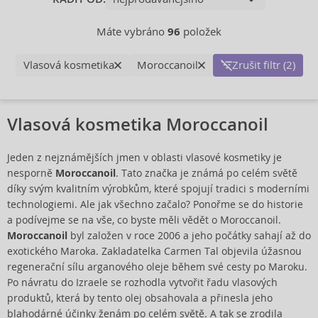
Máte vybráno
96
položek
Vlasová kosmetika
Moroccanoil
Zrušit filtr (2)
Vlasová kosmetika Moroccanoil
Jeden z nejznámějších jmen v oblasti vlasové kosmetiky je
nesporně
Moroccanoil
. Tato značka je známá po celém světě
díky svým kvalitním výrobkům, které spojují tradici s moderními
technologiemi. Ale jak všechno začalo? Ponořme se do historie
a podívejme se na vše, co byste měli vědět o Moroccanoil.
Moroccanoil
byl založen v roce 2006 a jeho počátky sahají až do
exotického Maroka. Zakladatelka Carmen Tal objevila úžasnou
regenerační sílu arganového oleje během své cesty po Maroku.
Po návratu do Izraele se rozhodla vytvořit řadu vlasových
produktů, která by tento olej obsahovala a přinesla jeho
blahodárné účinky ženám po celém světě. A tak se zrodila