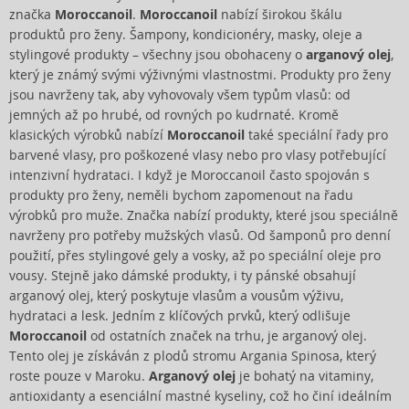
značka
Moroccanoil
.
Moroccanoil
nabízí širokou škálu
produktů pro ženy. Šampony, kondicionéry, masky, oleje a
stylingové produkty – všechny jsou obohaceny o
arganový olej
,
který je známý svými výživnými vlastnostmi. Produkty pro ženy
jsou navrženy tak, aby vyhovovaly všem typům vlasů: od
jemných až po hrubé, od rovných po kudrnaté. Kromě
klasických výrobků nabízí
Moroccanoil
také speciální řady pro
barvené vlasy, pro poškozené vlasy nebo pro vlasy potřebující
intenzivní hydrataci. I když je Moroccanoil často spojován s
produkty pro ženy, neměli bychom zapomenout na řadu
výrobků pro muže. Značka nabízí produkty, které jsou speciálně
navrženy pro potřeby mužských vlasů. Od šamponů pro denní
použití, přes stylingové gely a vosky, až po speciální oleje pro
vousy. Stejně jako dámské produkty, i ty pánské obsahují
arganový olej, který poskytuje vlasům a vousům výživu,
hydrataci a lesk. Jedním z klíčových prvků, který odlišuje
Moroccanoil
od ostatních značek na trhu, je arganový olej.
Tento olej je získáván z plodů stromu Argania Spinosa, který
roste pouze v Maroku.
Arganový
olej
je bohatý na vitaminy,
antioxidanty a esenciální mastné kyseliny, což ho činí ideálním