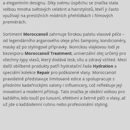
a elegantním designu. Díky svému úspěchu se značka stala
volbou mnoha světových celebrit a hairstylistů, kteří ji často
využívají na prestižních módních přehlídkách i filmových
premiérách.
Sortiment
Moroccanoil
zahrnuje širokou paletu vlasové péče –
od legendárního arganového oleje přes šampony, kondicionéry,
masky až po stylingové přípravky. Ikonickou vlajkovou lodí je
bezesporu
Moroccanoil Treatment
, univerzální olej určený pro
všechny typy vlasů, který dodává lesk, sílu a zdravý vzhled. Mezi
další oblíbené produkty patří hydratační řada
Hydration
a
speciální kolekce
Repair
pro poškozené vlasy. Moroccanoil
pravidelně představuje limitované edice a spolupracuje s
předními kadeřnickými salony i influencery, což reflektuje její
inovativní a moderní přístup. Tato značka je ideální volbou pro
každého, kdo touží po luxusní, efektivní a šetrné péči o vlasy, ať
už jde o každodenní rutinu nebo profesionální styling.