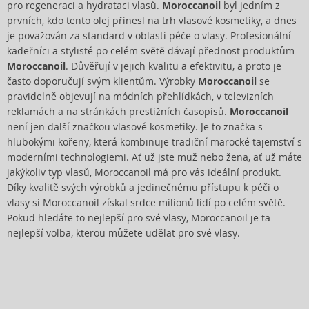
pro regeneraci a hydrataci vlasů.
Moroccanoil
byl jedním z
prvních, kdo tento olej přinesl na trh vlasové kosmetiky, a dnes
je považován za standard v oblasti péče o vlasy. Profesionální
kadeřníci a stylisté po celém světě dávají přednost produktům
Moroccanoil
. Důvěřují v jejich kvalitu a efektivitu, a proto je
často doporučují svým klientům. Výrobky
Moroccanoil
se
pravidelně objevují na módních přehlídkách, v televizních
reklamách a na stránkách prestižních časopisů.
Moroccanoil
není jen další značkou vlasové kosmetiky. Je to značka s
hlubokými kořeny, která kombinuje tradiční marocké tajemství s
moderními technologiemi. Ať už jste muž nebo žena, ať už máte
jakýkoliv typ vlasů, Moroccanoil má pro vás ideální produkt.
Díky kvalitě svých výrobků a jedinečnému přístupu k péči o
vlasy si Moroccanoil získal srdce milionů lidí po celém světě.
Pokud hledáte to nejlepší pro své vlasy, Moroccanoil je ta
nejlepší volba, kterou můžete udělat pro své vlasy.