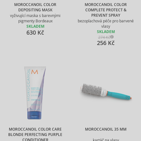
MOROCCANOIL COLOR
MOROCCANOIL COLOR
DEPOSITING MASK
COMPLETE PROTECT &
PREVENT SPRAY
vyživující maska s barevnými
pigmenty Bordeaux
bezoplachová péče pro barvené
SKLADEM
vlasy
630 Kč
SKLADEM
274 Kč
256 Kč
MOROCCANOIL COLOR CARE
MOROCCANOIL 35 MM
BLONDE PERFECTING PURPLE
CONDITIONER
kartáč na vlasy