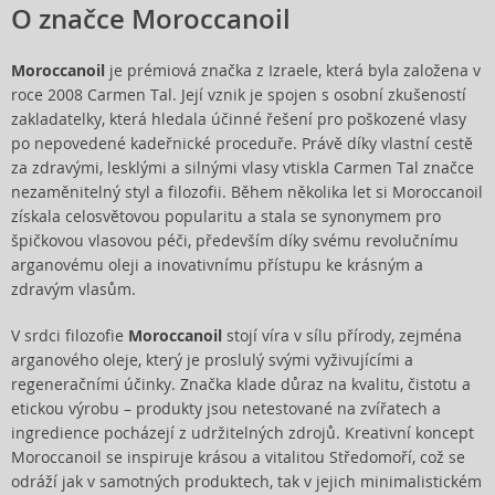
O značce Moroccanoil
Moroccanoil
je prémiová značka z Izraele, která byla založena v
roce 2008 Carmen Tal. Její vznik je spojen s osobní zkušeností
zakladatelky, která hledala účinné řešení pro poškozené vlasy
po nepovedené kadeřnické proceduře. Právě díky vlastní cestě
za zdravými, lesklými a silnými vlasy vtiskla Carmen Tal značce
nezaměnitelný styl a filozofii. Během několika let si Moroccanoil
získala celosvětovou popularitu a stala se synonymem pro
špičkovou vlasovou péči, především díky svému revolučnímu
arganovému oleji a inovativnímu přístupu ke krásným a
zdravým vlasům.
V srdci filozofie
Moroccanoil
stojí víra v sílu přírody, zejména
arganového oleje, který je proslulý svými vyživujícími a
regeneračními účinky. Značka klade důraz na kvalitu, čistotu a
etickou výrobu – produkty jsou netestované na zvířatech a
ingredience pocházejí z udržitelných zdrojů. Kreativní koncept
Moroccanoil se inspiruje krásou a vitalitou Středomoří, což se
odráží jak v samotných produktech, tak v jejich minimalistickém