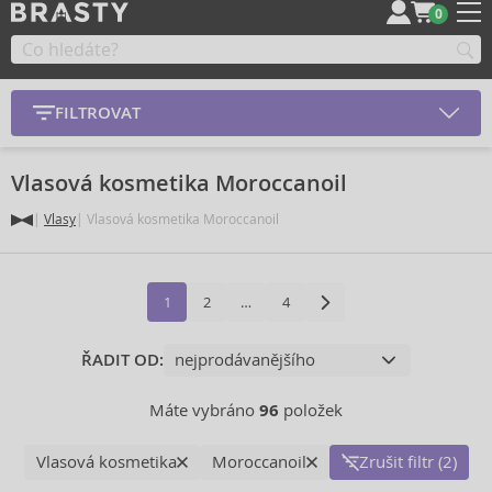
0
FILTROVAT
Vlasová kosmetika Moroccanoil
Vlasy
Vlasová kosmetika Moroccanoil
1
2
…
4
ŘADIT OD:
Máte vybráno
96
položek
Vlasová kosmetika
Moroccanoil
Zrušit filtr (2)