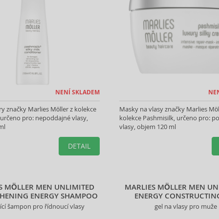
NENÍ SKLADEM
NE
y značky Marlies Möller z kolekce
Masky na vlasy značky Marlies Möl
 určeno pro: nepoddajné vlasy,
kolekce Pashmisilk, určeno pro: 
ml
vlasy, objem 120 ml
DETAIL
S MÖLLER MEN UNLIMITED
MARLIES MÖLLER MEN UN
THENING ENERGY SHAMPOO
ENERGY CONSTRUCTIN
jící šampon pro řídnoucí vlasy
gel na vlasy pro muže