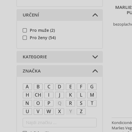
MARLIE
PU
URČENÍ
bezoplach
Pro muže (2)
Pro ženy (54)
KATEGORIE
ZNAČKA
Šampony (17)
Kondicionéry (6)
A
B
C
D
E
F
G
Masky na vlasy (4)
Bezoplachová péče (5)
H
CH
I
J
K
L
M
Oleje na vlasy (1)
N
O
P
Q
R
S
T
Gely na vlasy (3)
U
V
W
X
Y
Z
Laky na vlasy (3)
Kondicionér
Tužidla na vlasy (2)
Marlies Veg
Tvarující pasty, krémy a hlíny na