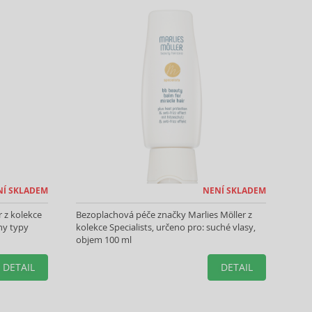
NÍ SKLADEM
NENÍ SKLADEM
r z kolekce
Bezoplachová péče značky Marlies Möller z
ny typy
kolekce Specialists, určeno pro: suché vlasy,
objem 100 ml
DETAIL
DETAIL