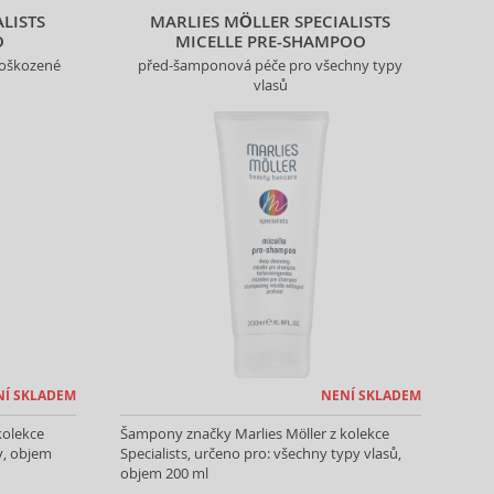
LISTS
MARLIES MÖLLER SPECIALISTS
O
MICELLE PRE-SHAMPOO
poškozené
před-šamponová péče pro všechny typy
vlasů
NÍ SKLADEM
NENÍ SKLADEM
kolekce
Šampony značky Marlies Möller z kolekce
sy, objem
Specialists, určeno pro: všechny typy vlasů,
objem 200 ml