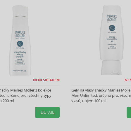
NENÍ SKLADEM
NE
čky Marlies Möller z kolekce
Gely na vlasy značky Marlies Mölle
ted, určeno pro: všechny typy
Men Unlimited, určeno pro: všech
m 200 ml
vlasů, objem 100 ml
DETAIL