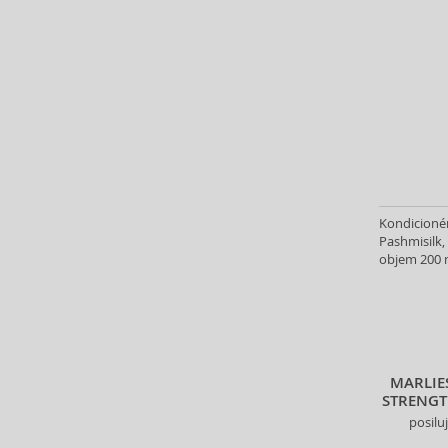
Goldwell (327)
Graham Hill (7)
Head & Shoulders (5)
Heimish (2)
Herbaria (7)
HH Simonsen (3)
I.C.O.N. (5)
id HAIR (6)
Il Salone Milano (16)
Kondicionér
Indola (46)
Pashmisilk,
objem 200 
Inebrya (31)
Insight (73)
InvisiBobble (56)
ISDIN (1)
John Masters Organics (22)
MARLIE
Johnson's (3)
STRENG
Joico (122)
posilu
Just For Men (6)