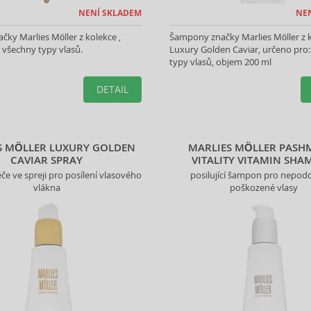
NENÍ SKLADEM
NE
čky Marlies Möller z kolekce ,
Šampony značky Marlies Möller z 
 všechny typy vlasů.
Luxury Golden Caviar, určeno pro
typy vlasů, objem 200 ml
DETAIL
S MÖLLER LUXURY GOLDEN
MARLIES MÖLLER PASHM
CAVIAR SPRAY
VITALITY VITAMIN SH
éče ve spreji pro posílení vlasového
posilující šampon pro nepod
vlákna
poškozené vlasy