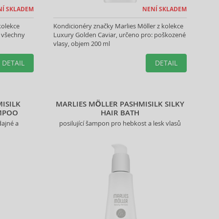
NÍ SKLADEM
NENÍ SKLADEM
kolekce
Kondicionéry značky Marlies Möller z kolekce
: všechny
Luxury Golden Caviar, určeno pro: poškozené
vlasy, objem 200 ml
DETAIL
DETAIL
ISILK
MARLIES MÖLLER PASHMISILK SILKY
AMPOO
HAIR BATH
dajné a
posilující šampon pro hebkost a lesk vlasů