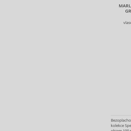
Living Proof (22)
MARL
GR
Londa Professional (121)
L´Oréal Paris (16)
vlas
L´Oréal Professionnel (510)
M2 Beauté (1)
Macadamia (36)
Maria Nila (85)
Marlies Möller (56)
Vybrat kolekci
Martiderm (3)
Matrix (301)
Mielle (3)
Milk_Shake (154)
Missha (2)
Mixa (1)
Montibello (1)
Bezoplachov
Morfose (34)
kolekce Spec
Moroccanoil (96)
objem 100 