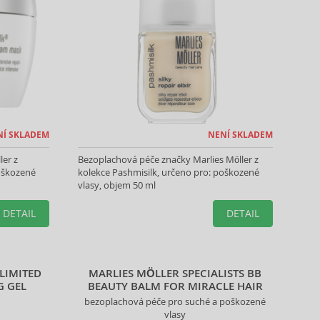
NÍ SKLADEM
NENÍ SKLADEM
ler z
Bezoplachová péče značky Marlies Möller z
poškozené
kolekce Pashmisilk, určeno pro: poškozené
vlasy, objem 50 ml
DETAIL
DETAIL
LIMITED
MARLIES MÖLLER SPECIALISTS BB
G GEL
BEAUTY BALM FOR MIRACLE HAIR
bezoplachová péče pro suché a poškozené
vlasy