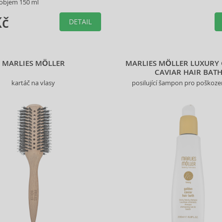
 objem 150 ml
Kč
DETAIL
MARLIES MÖLLER
MARLIES MÖLLER LUXURY
CAVIAR HAIR BAT
kartáč na vlasy
posilující šampon pro poškoze