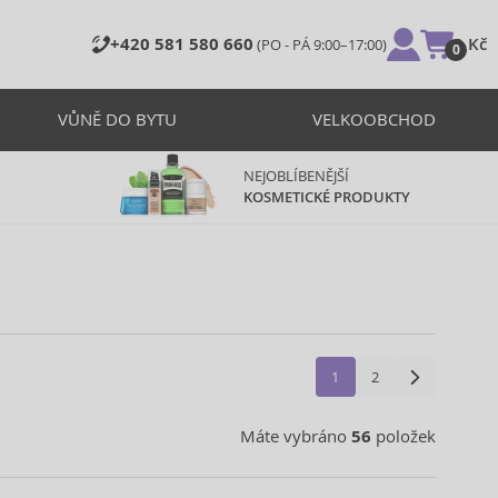
+420 581 580 660
0 Kč
(PO - PÁ 9:00–17:00)
0
VŮNĚ DO BYTU
VELKOOBCHOD
NEJOBLÍBENĚJŠÍ
KOSMETICKÉ PRODUKTY
1
2
Máte vybráno
56
položek