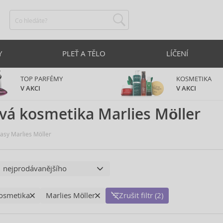
Y
PLEŤ A TĚLO
LÍČENÍ
TOP PARFÉMY
KOSMETIKA
V AKCI
V AKCI
vá kosmetika Marlies Möller
asy Marlies Möller
osmetika
Marlies Möller
Zrušit filtr (2)