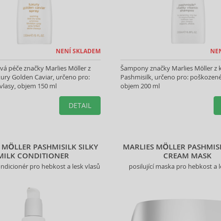
NENÍ SKLADEM
NE
á péče značky Marlies Möller z
Šampony značky Marlies Möller z 
ury Golden Caviar, určeno pro:
Pashmisilk, určeno pro: poškozené
vlasy, objem 150 ml
objem 200 ml
DETAIL
 MÖLLER PASHMISILK SILKY
MARLIES MÖLLER PASHMISI
MILK CONDITIONER
CREAM MASK
kondicionér pro hebkost a lesk vlasů
posilující maska pro hebkost a l