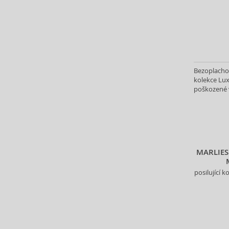
Dear Barber (15)
Denman (9)
Depot (33)
Dermacol (15)
Detangler (1)
Dr. Hauschka (5)
Bezoplachov
kolekce Lux
Ducray (14)
poškozené 
Echosline (55)
Eleven Australia (34)
Eucerin (5)
Eveline (4)
Fanola (189)
MARLIES
Foamie (8)
Fudge Professional (36)
posilující 
Furterer Professionnel (2)
GHD (6)
GK Hair (9)
Glynt (64)