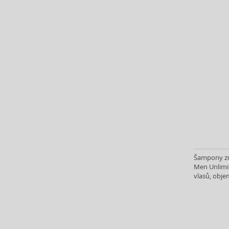
K18 (17)
Kallos (145)
Kativa (32)
Kemon (216)
Kerasilk (28)
Kérastase (307)
Klorane (15)
KMS (41)
L’ANZA (85)
L'Occitane (2)
La Riché (3)
La Roche-Posay (3)
Šampony zna
Label.M (82)
Men Unlimi
Lakmé (154)
vlasů, obje
Layrite (9)
Lazartigue (17)
Leonor Greyl (14)
Lisap (1)