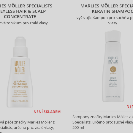
IES MÖLLER SPECIALISTS
MARLIES MÖLLER SPECIA
EYLESS HAIR & SCALP
KERATIN SHAMPO
CONCENTRATE
vyživující šampon pro suché a 
ové tonikum pro zralé vlasy
vlasy
NE
NENÍ SKLADEM
Šampony značky Marlies Möller z 
á péče značky Marlies Möller z
Specialists, určeno pro: suché vla
ialists, určeno pro: zralé vlasy,
200 ml
ml