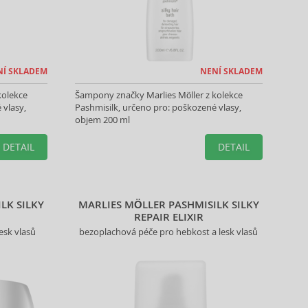
NÍ SKLADEM
NENÍ SKLADEM
kolekce
Šampony značky Marlies Möller z kolekce
 vlasy,
Pashmisilk, určeno pro: poškozené vlasy,
objem 200 ml
DETAIL
DETAIL
LK SILKY
MARLIES MÖLLER PASHMISILK SILKY
REPAIR ELIXIR
esk vlasů
bezoplachová péče pro hebkost a lesk vlasů