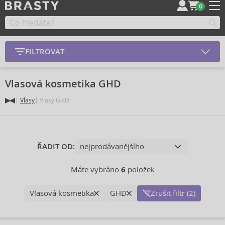
0
FILTROVAT
Vlasová kosmetika GHD
Vlasy
Vlasy GHD
ŘADIT OD:
Máte vybráno
6
položek
Vlasová kosmetika
GHD
Zrušit filtr (2)