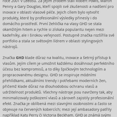
roce 2001 v Leedsu. Za jejím zrodem stáli Robert Powls, Martin
Penny a Gary Douglas, kteří spojili své zkušenosti a nadšení pro
inovace v oblasti vlasové péče. Jejich cílem bylo vytvořit
produkty, které by profesionální výsledky přinesly i do
domácího prostředí. První žehlička na vlasy GHD se stala
okamžitým hitem a rychle si získala popularitu nejen mezi
kadeřníky, ale i širokou veřejností. Postupně značka rozšířila své
portfolio a stala se světovým lídrem v oblasti stylingových
nástrojů.
Značka
GHD
klade důraz na kvalitu, inovace a šetrný přístup k
vlasům. Jejím cílem je umožnit každému dosáhnout perfektního
účesu bez kompromisů, a to díky špičkovým technologiím a
propracovanému designu. GHD se inspiruje módními
přehlídkami, aktuálními trendy i potřebami moderních žen,
přičemž klade důraz na dlouhodobou ochranu vlasů a
udržitelnost produktů. Všechny nástroje jsou navrženy tak, aby
minimalizovaly poškození vlasů a zároveň zajistily profesionální
efekt. Značka je oblíbená mezi slavnými osobnostmi a často se
objevuje na červených kobercích; mezi její ambasadory patřily
například Katy Perry či Victoria Beckham. GHD je známá svými