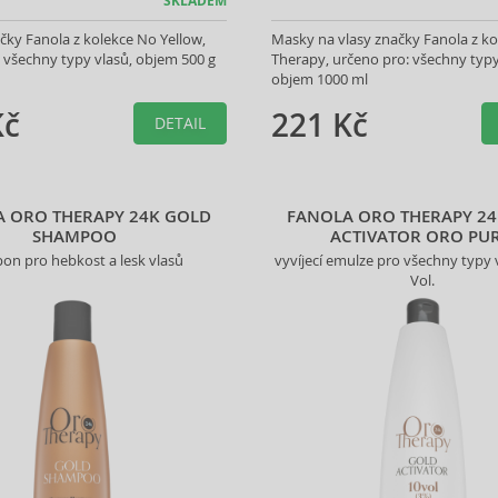
SKLADEM
čky Fanola z kolekce No Yellow,
Masky na vlasy značky Fanola z k
 všechny typy vlasů, objem 500 g
Therapy, určeno pro: všechny typy
objem 1000 ml
Kč
221 Kč
DETAIL
 ORO THERAPY 24K GOLD
FANOLA ORO THERAPY 2
SHAMPOO
ACTIVATOR ORO PU
on pro hebkost a lesk vlasů
vyvíjecí emulze pro všechny typy 
Vol.