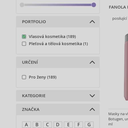
FANOLA 
posilujíc
PORTFOLIO
Vlasová kosmetika (189)
Pleťová a tělová kosmetika (1)
URČENÍ
Pro ženy (189)
KATEGORIE
ZNAČKA
Šampony (36)
Masky na vl
Kondicionéry (17)
Botugen, ur
ml
A
B
C
D
E
F
G
Masky na vlasy (37)