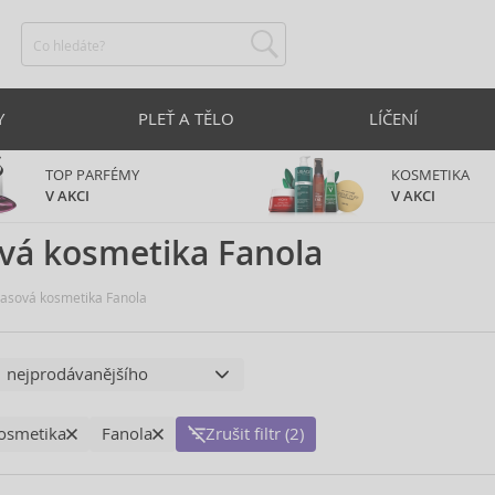
Y
PLEŤ A TĚLO
LÍČENÍ
TOP PARFÉMY
KOSMETIKA
V AKCI
V AKCI
vá kosmetika Fanola
asová kosmetika Fanola
osmetika
Fanola
Zrušit filtr (2)