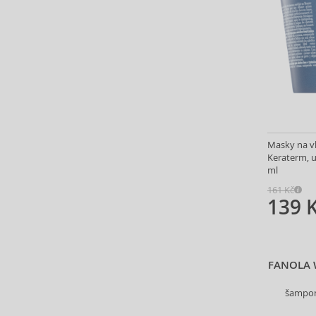
Vybrat kolekci
Foamie (8)
Fudge Professional (36)
Furterer Professionnel (2)
GHD (6)
GK Hair (9)
Glynt (64)
Goldwell (327)
Masky na vl
Graham Hill (7)
Keraterm, u
Head & Shoulders (5)
ml
Heimish (2)
161 Kč
Herbaria (7)
139 
HH Simonsen (3)
I.C.O.N. (5)
id HAIR (6)
FANOLA 
Il Salone Milano (16)
Indola (46)
šampon 
Inebrya (31)