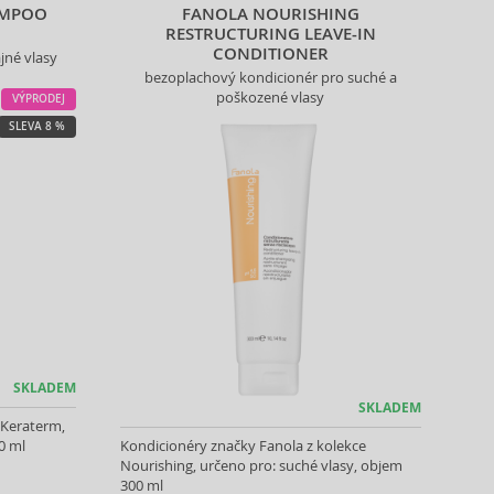
AMPOO
FANOLA NOURISHING
RESTRUCTURING LEAVE-IN
CONDITIONER
jné vlasy
bezoplachový kondicionér pro suché a
poškozené vlasy
VÝPRODEJ
SLEVA 8 %
SKLADEM
SKLADEM
 Keraterm,
0 ml
Kondicionéry značky Fanola z kolekce
Nourishing, určeno pro: suché vlasy, objem
300 ml