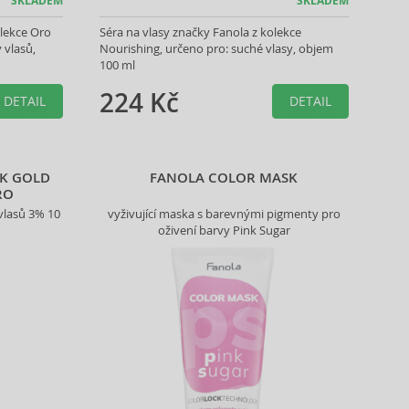
SKLADEM
SKLADEM
olekce Oro
Séra na vlasy značky Fanola z kolekce
 vlasů,
Nourishing, určeno pro: suché vlasy, objem
100 ml
224 Kč
DETAIL
DETAIL
4K GOLD
FANOLA COLOR MASK
RO
vlasů 3% 10
vyživující maska s barevnými pigmenty pro
oživení barvy Pink Sugar