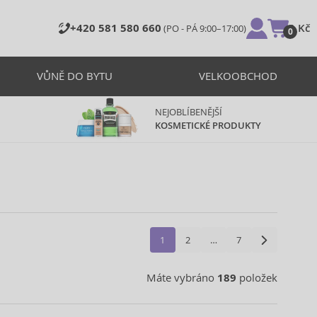
+420 581 580 660
0 Kč
(PO - PÁ 9:00–17:00)
0
VŮNĚ DO BYTU
VELKOOBCHOD
NEJOBLÍBENĚJŠÍ
KOSMETICKÉ PRODUKTY
1
2
…
7
Máte vybráno
189
položek