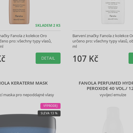
SKLADEM 2 KS
ačky Fanola z kolekce Oro
Barvení značky Fanola z kolekce O
čeno pro: všechny typy vlasů,
určeno pro: všechny typy vlasů, 
ml
ml
Kč
107 Kč
DETAIL
NOLA KERATERM MASK
FANOLA PERFUMED HYD
PEROXIDE 40 VOL./ 1
ící maska pro nepoddajné vlasy
vyvíjecí emulze
VÝPRODEJ
SLEVA 13 %