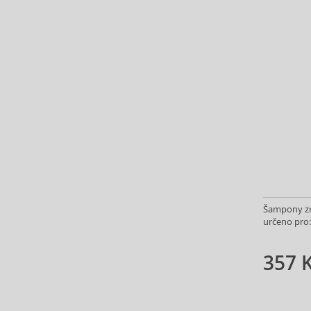
Insight (73)
InvisiBobble (56)
ISDIN (1)
John Masters Organics (22)
Johnson's (3)
Joico (122)
Just For Men (6)
K18 (17)
Kallos (145)
Kativa (32)
Kemon (216)
Kerasilk (28)
Šampony zn
Kérastase (307)
určeno pro:
Klorane (15)
KMS (41)
357 
L’ANZA (85)
L'Occitane (2)
La Riché (3)