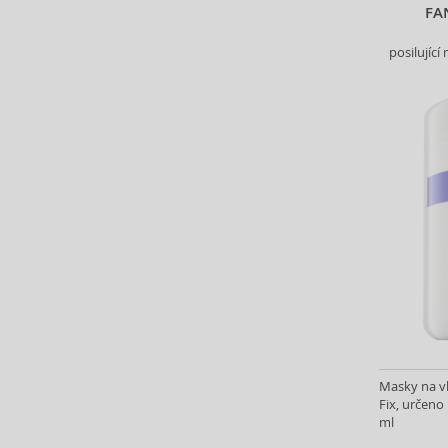
La Roche-Posay (3)
FA
Label.M (82)
posilujíc
Lakmé (154)
Layrite (9)
Lazartigue (17)
Leonor Greyl (14)
Lisap (1)
Living Proof (22)
Londa Professional (121)
L´Oréal Paris (16)
L´Oréal Professionnel (510)
M2 Beauté (1)
Macadamia (36)
Maria Nila (85)
Marlies Möller (56)
Martiderm (3)
Masky na vl
Fix, určeno
Matrix (301)
ml
Mielle (3)