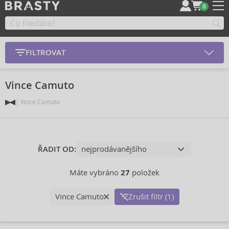
0
FILTROVAT
Vince Camuto
Vince Camuto
ŘADIT OD:
Máte vybráno
27
položek
Vince Camuto
Zrušit filtr (1)