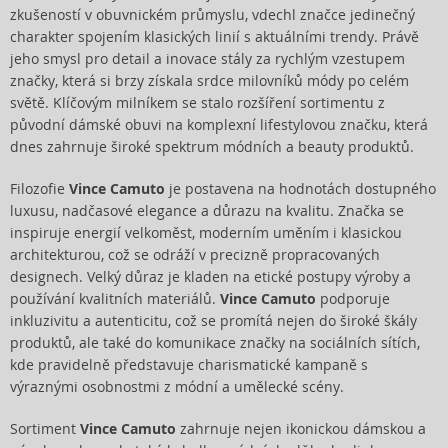
zkušeností v obuvnickém průmyslu, vdechl značce jedinečný
charakter spojením klasických linií s aktuálními trendy. Právě
jeho smysl pro detail a inovace stály za rychlým vzestupem
značky, která si brzy získala srdce milovníků módy po celém
světě. Klíčovým milníkem se stalo rozšíření sortimentu z
původní dámské obuvi na komplexní lifestylovou značku, která
dnes zahrnuje široké spektrum módních a beauty produktů.
Filozofie
Vince Camuto
je postavena na hodnotách dostupného
luxusu, nadčasové elegance a důrazu na kvalitu. Značka se
inspiruje energií velkoměst, moderním uměním i klasickou
architekturou, což se odráží v precizně propracovaných
designech. Velký důraz je kladen na etické postupy výroby a
používání kvalitních materiálů.
Vince Camuto
podporuje
inkluzivitu a autenticitu, což se promítá nejen do široké škály
produktů, ale také do komunikace značky na sociálních sítích,
kde pravidelně představuje charismatické kampaně s
výraznými osobnostmi z módní a umělecké scény.
Sortiment
Vince Camuto
zahrnuje nejen ikonickou dámskou a