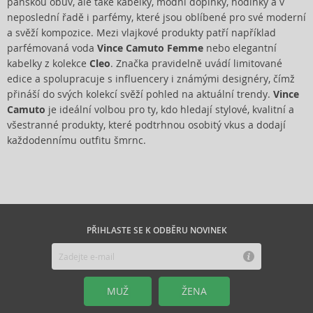
pánskou obuv, ale také kabelky, módní doplňky, hodinky a v
neposlední řadě i parfémy, které jsou oblíbené pro své moderní
a svěží kompozice. Mezi vlajkové produkty patří například
parfémovaná voda
Vince Camuto Femme
nebo elegantní
kabelky z kolekce
Cleo
. Značka pravidelně uvádí limitované
edice a spolupracuje s influencery i známými designéry, čímž
přináší do svých kolekcí svěží pohled na aktuální trendy.
Vince
Camuto
je ideální volbou pro ty, kdo hledají stylové, kvalitní a
všestranné produkty, které podtrhnou osobitý vkus a dodají
každodennímu outfitu šmrnc.
PŘIHLASTE SE K ODBĚRU NOVINEK
MUŽ
ŽENA