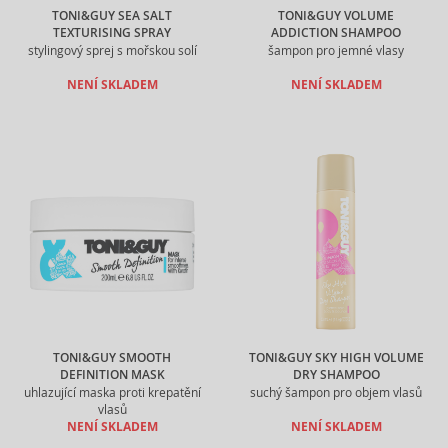
TONI&GUY SEA SALT
TONI&GUY VOLUME
TEXTURISING SPRAY
ADDICTION SHAMPOO
stylingový sprej s mořskou solí
šampon pro jemné vlasy
NENÍ SKLADEM
NENÍ SKLADEM
TONI&GUY SMOOTH
TONI&GUY SKY HIGH VOLUME
DEFINITION MASK
DRY SHAMPOO
uhlazující maska proti krepatění
suchý šampon pro objem vlasů
vlasů
NENÍ SKLADEM
NENÍ SKLADEM