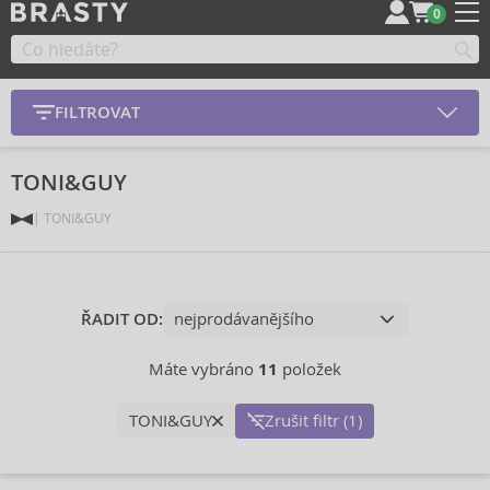
0
FILTROVAT
TONI&GUY
TONI&GUY
ŘADIT OD:
Máte vybráno
11
položek
TONI&GUY
Zrušit filtr (1)