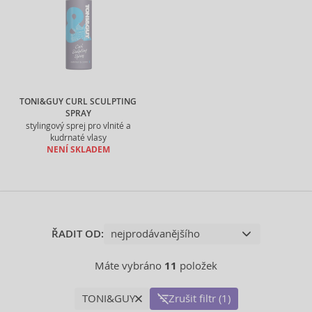
TONI&GUY CURL SCULPTING
SPRAY
stylingový sprej pro vlnité a
kudrnaté vlasy
NENÍ SKLADEM
ŘADIT OD:
Máte vybráno
11
položek
TONI&GUY
Zrušit filtr (1)