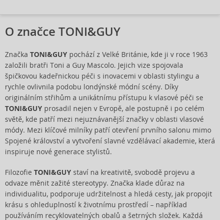
O značce TONI&GUY
Značka
TONI&GUY
pochází z Velké Británie, kde ji v roce 1963
založili bratři Toni a Guy Mascolo. Jejich vize spojovala
špičkovou kadeřnickou péči s inovacemi v oblasti stylingu a
rychle ovlivnila podobu londýnské módní scény. Díky
originálním střihům a unikátnímu přístupu k vlasové péči se
TONI&GUY
prosadil nejen v Evropě, ale postupně i po celém
světě, kde patří mezi nejuznávanější značky v oblasti vlasové
módy. Mezi klíčové milníky patří otevření prvního salonu mimo
Spojené království a vytvoření slavné vzdělávací akademie, která
inspiruje nové generace stylistů.
Filozofie
TONI&GUY
staví na kreativitě, svobodě projevu a
odvaze měnit zažité stereotypy. Značka klade důraz na
individualitu, podporuje udržitelnost a hledá cesty, jak propojit
krásu s ohleduplností k životnímu prostředí – například
používáním recyklovatelných obalů a šetrných složek. Každá