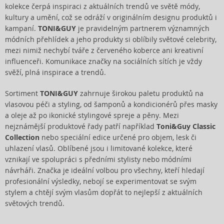
kolekce čerpá inspiraci z aktuálních trendů ve světě módy,
kultury a umění, což se odráží v originálním designu produktů i
kampaní.
TONI&GUY
je pravidelným partnerem významných
módních přehlídek a jeho produkty si oblíbily světové celebrity,
mezi nimiž nechybí tváře z červeného koberce ani kreativní
influenceři. Komunikace značky na sociálních sítích je vždy
svěží, plná inspirace a trendů.
Sortiment
TONI&GUY
zahrnuje širokou paletu produktů na
vlasovou péči a styling, od šamponů a kondicionérů přes masky
a oleje až po ikonické stylingové spreje a pěny. Mezi
nejznámější produktové řady patří například
Toni&Guy Classic
Collection
nebo speciální edice určené pro objem, lesk či
uhlazení vlasů. Oblíbené jsou i limitované kolekce, které
vznikají ve spolupráci s předními stylisty nebo módními
návrháři. Značka je ideální volbou pro všechny, kteří hledají
profesionální výsledky, nebojí se experimentovat se svým
stylem a chtějí svým vlasům dopřát to nejlepší z aktuálních
světových trendů.