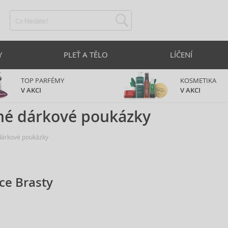
Y
PLEŤ A TĚLO
LÍČENÍ
TOP PARFÉMY
KOSMETIKA
V AKCI
V AKCI
né dárkové poukázky
dárkové poukázky
ce Brasty