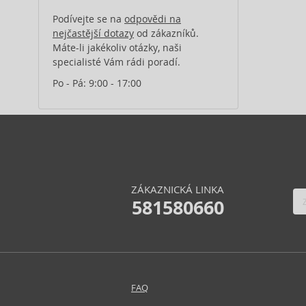
Podívejte se na
odpovědi na
nejčastější dotazy
od zákazníků.
Máte-li jakékoliv otázky, naši
specialisté Vám rádi poradí.
Po - Pá: 9:00 - 17:00
ZÁKAZNICKÁ LINKA
581580660
FAQ