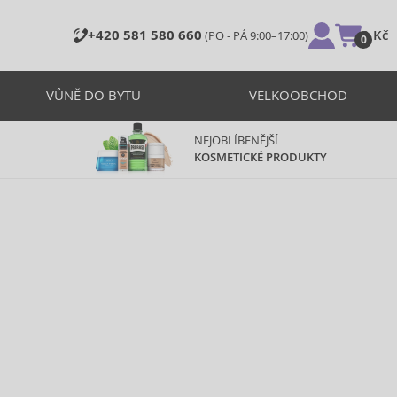
+420 581 580 660
0 Kč
(PO - PÁ 9:00–17:00)
0
VŮNĚ DO BYTU
VELKOOBCHOD
NEJOBLÍBENĚJŠÍ
KOSMETICKÉ PRODUKTY