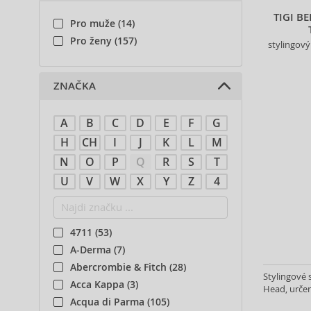
TIGI B
Pro muže (14)
Pro ženy (157)
stylingový
ZNAČKA
A
B
C
D
E
F
G
H
CH
I
J
K
L
M
N
O
P
Q
R
S
T
U
V
W
X
Y
Z
4
4711 (53)
A-Derma (7)
Abercrombie & Fitch (28)
Stylingové 
Acca Kappa (3)
Head, určen
Acqua di Parma (105)