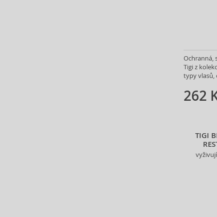
Annick Goutal (48)
Antonio Banderas (69)
Antonio Puig (8)
Anua (29)
Apivita (64)
Ochranná, 
Tigi z kole
Apothecary87 (5)
typy vlasů,
Aquolina (30)
262 
Arabiyat Prestige (68)
Aramis (15)
Ard Al Zaafaran (21)
Ardell (52)
TIGI 
Ariana Grande (18)
RES
Aristocrazy (4)
vyživuj
Armaf (293)
Armand Basi (19)
Armani (Giorgio Armani) (217)
Artdeco (159)
Artègo (67)