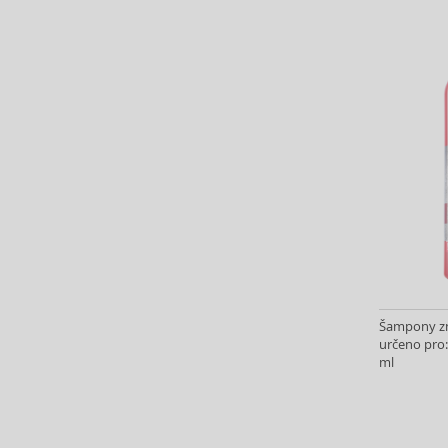
Banbu (1)
Barulab (6)
Bath & Body Works (61)
Batiste (32)
Beauty of Joseon (25)
Bebe (11)
Benefit (45)
Benetton (59)
Bentley (25)
Berani (14)
Beter (7)
Betsey Johnson (1)
Betty Boop (3)
Šampony zn
určeno pro:
Beverly Hills Polo Club (12)
ml
Beyonce (21)
Bijan (3)
Bill Blass (5)
Billie Eilish (6)