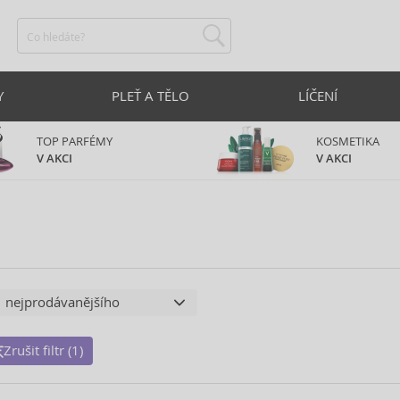
Y
PLEŤ A TĚLO
LÍČENÍ
TOP PARFÉMY
KOSMETIKA
V AKCI
V AKCI
Zrušit filtr (1)