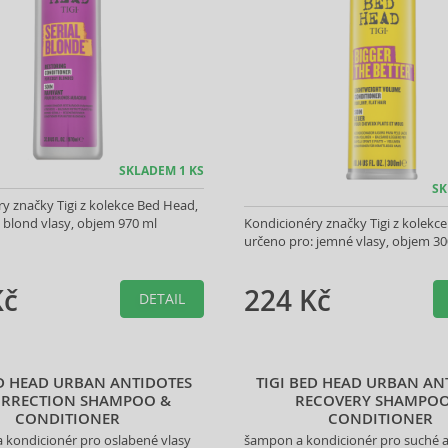
SKLADEM 1 KS
SK
y značky Tigi z kolekce Bed Head,
 blond vlasy, objem 970 ml
Kondicionéry značky Tigi z kolekc
určeno pro: jemné vlasy, objem 30
Kč
224 Kč
DETAIL
ED HEAD URBAN ANTIDOTES
TIGI BED HEAD URBAN AN
URRECTION SHAMPOO &
RECOVERY SHAMPOO
CONDITIONER
CONDITIONER
 kondicionér pro oslabené vlasy
šampon a kondicionér pro suché 