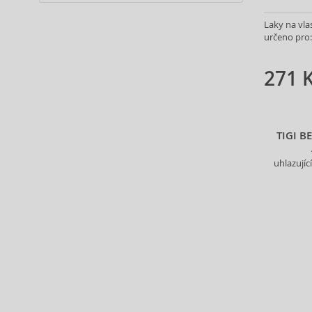
Alpecin (3)
Laky na vla
Alter Ego (35)
určeno pro:
Alterna (148)
Alyssa Ashley (51)
271 
American Crew (82)
Amethyste Professional (1)
Amika (9)
Amouage (77)
TIGI 
Amouroud (1)
uhlazují
Anastasia Beverly Hills (35)
Andy Warhol (2)
Anfar (61)
Anfas (1)
Angel Schlesser (35)
Animale (4)
Anna Sui (23)
Annayake (14)
Anne Möller (20)