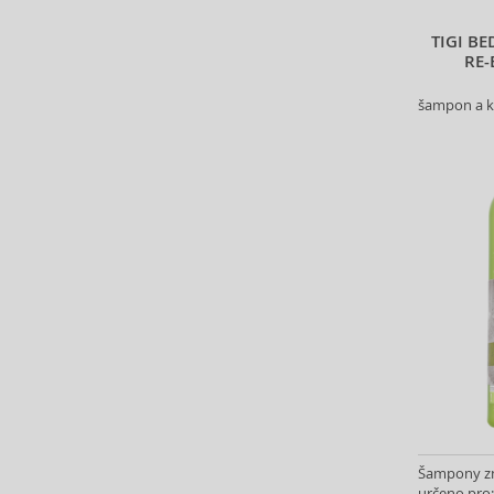
Bio-Oil (2)
TIGI B
Biodance (7)
RE-
Bioderma (164)
šampon a k
Biorepair (22)
BioSilk (38)
Biotherm (107)
Biretix (1)
BlanX (14)
Blumarine (4)
Bob Mackie (2)
Bobbi Brown (29)
Body Tones (3)
BodyBoom (9)
Bond No. 9 (84)
Borotalco (11)
Bottega Veneta (22)
Boucheron (38)
Šampony zn
Bourjois (111)
určeno pro: