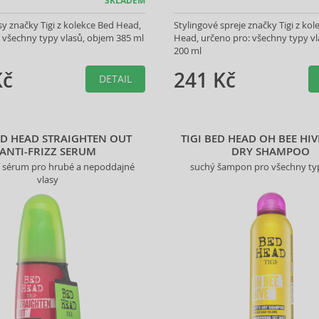
SKLADEM
sy značky Tigi z kolekce Bed Head,
Stylingové spreje značky Tigi z ko
 všechny typy vlasů, objem 385 ml
Head, určeno pro: všechny typy v
200 ml
Kč
241 Kč
DETAIL
BED HEAD STRAIGHTEN OUT
TIGI BED HEAD OH BEE HI
ANTI-FRIZZ SERUM
DRY SHAMPOO
cí sérum pro hrubé a nepoddajné
suchý šampon pro všechny ty
vlasy