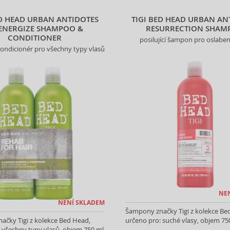
ED HEAD URBAN ANTIDOTES
TIGI BED HEAD URBAN AN
ENERGIZE SHAMPOO &
RESURRECTION SHAM
CONDITIONER
posilující šampon pro oslaben
ondicionér pro všechny typy vlasů
NE
NENÍ SKLADEM
Šampony značky Tigi z kolekce Be
ačky Tigi z kolekce Bed Head,
určeno pro: suché vlasy, objem 75
 všechny typy vlasů, objem 750 ml