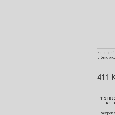
Asdaaf (30)
ASP (2)
Atkinsons (32)
Atopalm (7)
Aveda (61)
Avène (32)
Avril Lavigne (9)
Axe (4)
Kondicionér
Axis-Y (13)
určeno pro:
Azha (37)
Azzaro (87)
411 
Babor (20)
Baby Boom (4)
Baldessarini (35)
Baldinini (1)
TIGI B
Balenciaga (3)
RES
Balmain (79)
šampon a
Banana Republic (47)