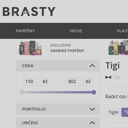
PARFÉMY
NICHE
VLAS
EXKLUZIVNÍ
ARABSKÉ PARFÉMY
Tigi
CENA
Tigi
ŘADIT OD:
PORTFOLIO
Tigi
URČENÍ
Vlasová kosmetika (171)