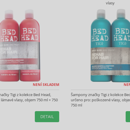
vlasy
NENÍ SKLADEM
NE
ačky Tigi z kolekce Bed Head,
Šampony značky Tigi z kolekce Be
 lámavé vlasy, objem 750 ml + 750
určeno pro: poškozené vlasy, obj
750 ml
DETAIL