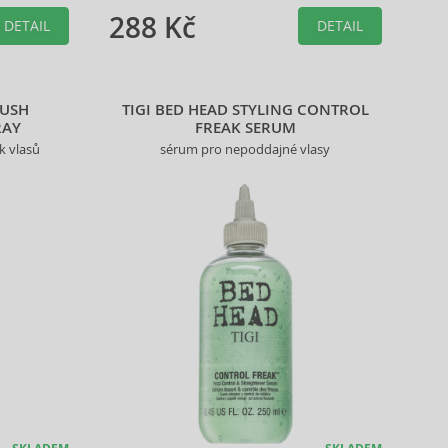
288 Kč
DETAIL
DETAIL
RUSH
TIGI BED HEAD STYLING CONTROL
RAY
FREAK SERUM
sk vlasů
sérum pro nepoddajné vlasy