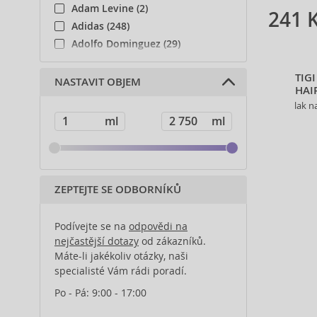
Adam Levine (2)
241 
Adidas (248)
Adolfo Dominguez (29)
Adyan (81)
TIG
Affinage (1)
NASTAVIT OBJEM
HAI
Afnan (93)
lak n
Agent Provocateur (13)
Ahava (49)
Aigner (43)
Ajmal (168)
Al Haramain (201)
ZEPTEJTE SE ODBORNÍKŮ
Al Wataniah (82)
Alberta Ferretti (1)
Podívejte se na
odpovědi na
Alcina (156)
nejčastější dotazy
od zákazníků.
Máte-li jakékoliv otázky, naši
Alexander McQueen (2)
specialisté Vám rádi poradí.
Alexandre.J (32)
Alfaparf Milano (175)
Po - Pá: 9:00 - 17:00
Alfred Sung (7)