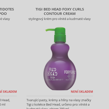
TIDOTES
TIGI BED HEAD FOXY CURLS
POO
CONTOUR CREAM
é vlasy
stylingový krém pro vlnité a kudrnaté vlasy
NÍ SKLADEM
NENÍ SKLADEM
d Head,
Tvarující pasty, krémy a hlíny na vlasy značky
0 ml
Tigi z kolekce Bed Head, určeno pro: vlnité a
kudrnaté vlasy, objem 200 ml