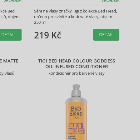
SKLADEM
SKLADEM
lekce Bed
Séra na vlasy značky Tigi z kolekce Bed Head,
lasů, objem
určeno pro: vlnité a kudrnaté vlasy, objem
250 ml
219 Kč
DETAIL
DETAIL
VE MATTE
TIGI BED HEAD COLOUR GODDESS
OIL INFUSED CONDITIONER
py vlasů
kondicionér pro barvené vlasy