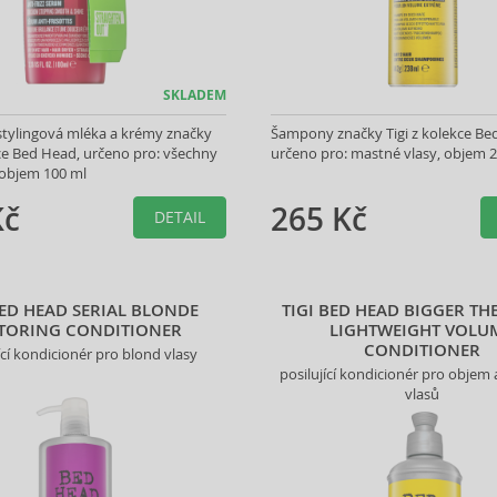
SKLADEM
stylingová mléka a krémy značky
Šampony značky Tigi z kolekce Be
kce Bed Head, určeno pro: všechny
určeno pro: mastné vlasy, objem 
 objem 100 ml
Kč
265 Kč
DETAIL
BED HEAD SERIAL BLONDE
TIGI BED HEAD BIGGER TH
TORING CONDITIONER
LIGHTWEIGHT VOLU
CONDITIONER
ící kondicionér pro blond vlasy
posilující kondicionér pro objem
vlasů