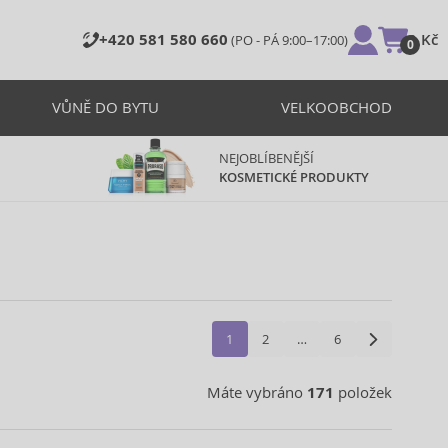
+420 581 580 660
0 Kč
(PO - PÁ 9:00–17:00)
0
VŮNĚ DO BYTU
VELKOOBCHOD
NEJOBLÍBENĚJŠÍ
KOSMETICKÉ PRODUKTY
1
2
…
6
Máte vybráno
171
položek