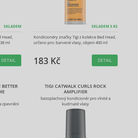
SKLADEM
SKLADEM 3 KS
d Head,
Kondicionéry značky Tigi z kolekce Bed Head,
238 ml
určeno pro: barvené vlasy, objem 400 ml
183 Kč
DETAIL
DETAIL
E BETTER
TIGI CATWALK CURLS ROCK
ME
AMPLIFIER
bezoplachový kondicionér pro vlnité a
 a zpevnění
kudrnaté vlasy