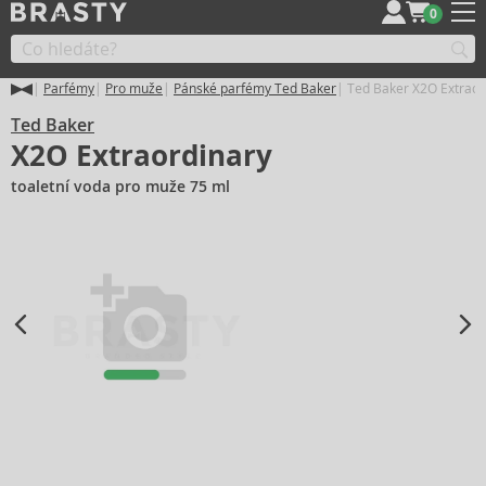
0
Parfémy
Pro muže
Pánské parfémy Ted Baker
Ted Baker X2O Extraor
Ted Baker
X2O Extraordinary
toaletní voda pro muže 75 ml