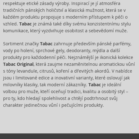
respektuje etické zásady výroby. Inspirací je jí atmosféra
tradičních pánských holičství a klasická mužnost, která se v
každém produktu propojuje s moderním přístupem k péči o
vzhled.
Tabac
je známá také díky svému konzistentnímu stylu
komunikace, který vyzdvihuje osobitost a sebevědomí muže.
Sortiment značky
Tabac
zahrnuje především pánské parfémy,
vody po holení, sprchové gely, deodoranty, mýdla a další
produkty pro každodenní péči. Nejznámější je ikonická kolekce
Tabac Original
, která zaujme nezaměnitelnou aromatickou vůní
s tóny levandule, citrusů, koření a dřevitých akordů. V nabídce
jsou i limitované edice a inovativní varianty, které oslovují jak
milovníky klasiky, tak moderní zákazníky.
Tabac
je ideální
volbou pro muže, kteří oceňují tradici, kvalitu a osobitý styl –
pro ty, kdo hledají spolehlivost a chtějí podtrhnout svůj
charakter jedinečnou vůní i pečujícími produkty.