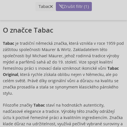
Tabac
Zrušit filtr (1)
O značce Tabac
Tabac
je tradiční německá značka, která vznikla v roce 1959 pod
záštitou společnosti Mäurer & Wirtz. Zakladatelem této
společnosti byl Michael Mäurer, jehož rodinná tradice výroby
mýdel a parfémů sahá až do 19. století. Vize spojit kvalitní
řemeslnou práci s inovací dala vzniknout ikonické vůni
Tabac
Original
, která rychle získala oblibu nejen v Německu, ale po
celém světě. Právě díky originální vůni a důrazu na kvalitu se
značka prosadila a stala se synonymem klasického pánského
stylu.
Filozofie značky
Tabac
staví na hodnotách autenticity,
nadčasové elegance a tradice. Výrobky této značky odrážejí
úctu k poctivé řemeslné práci a kvalitním ingrediencím. Značka
klade důraz na udržitelnost, využívá pečlivě vybrané suroviny a