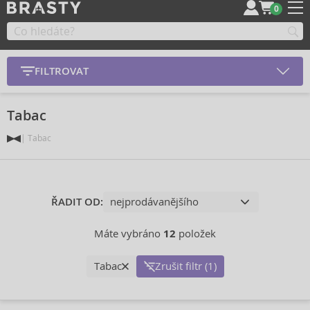
0
FILTROVAT
Tabac
Tabac
ŘADIT OD:
Máte vybráno
12
položek
Tabac
Zrušit filtr (1)