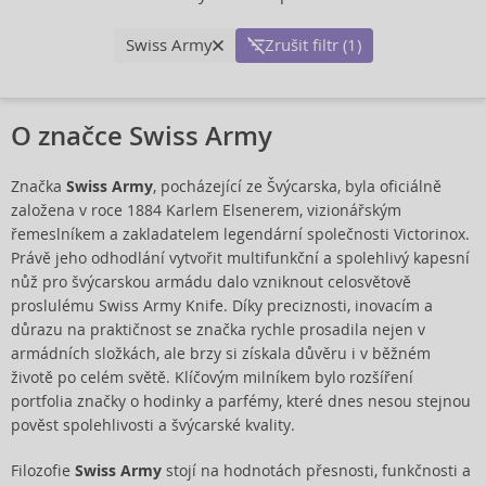
Swiss Army
Zrušit filtr (1)
O značce Swiss Army
Značka
Swiss Army
, pocházející ze Švýcarska, byla oficiálně
založena v roce 1884 Karlem Elsenerem, vizionářským
řemeslníkem a zakladatelem legendární společnosti Victorinox.
Právě jeho odhodlání vytvořit multifunkční a spolehlivý kapesní
nůž pro švýcarskou armádu dalo vzniknout celosvětově
proslulému Swiss Army Knife. Díky preciznosti, inovacím a
důrazu na praktičnost se značka rychle prosadila nejen v
armádních složkách, ale brzy si získala důvěru i v běžném
životě po celém světě. Klíčovým milníkem bylo rozšíření
portfolia značky o hodinky a parfémy, které dnes nesou stejnou
pověst spolehlivosti a švýcarské kvality.
Filozofie
Swiss Army
stojí na hodnotách přesnosti, funkčnosti a