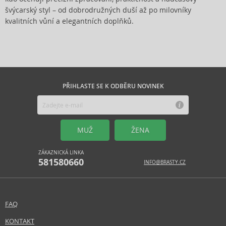
švýcarský styl – od dobrodružných duší až po milovníky
kvalitních vůní a elegantních doplňků.
PŘIHLASTE SE K ODBĚRU NOVINEK
MUŽ
ŽENA
ZÁKAZNICKÁ LINKA
581580660
INFO@BRASTY.CZ
FAQ
KONTAKT