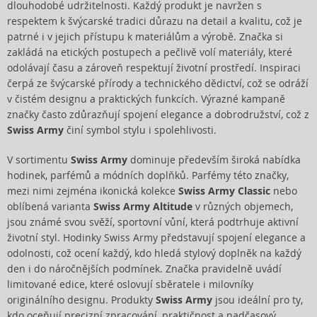
dlouhodobé udržitelnosti. Každý produkt je navržen s
respektem k švýcarské tradici důrazu na detail a kvalitu, což je
patrné i v jejich přístupu k materiálům a výrobě. Značka si
zakládá na etických postupech a pečlivě volí materiály, které
odolávají času a zároveň respektují životní prostředí. Inspiraci
čerpá ze švýcarské přírody a technického dědictví, což se odráží
v čistém designu a praktických funkcích. Výrazné kampaně
značky často zdůrazňují spojení elegance a dobrodružství, což z
Swiss Army
činí symbol stylu i spolehlivosti.
V sortimentu
Swiss Army
dominuje především široká nabídka
hodinek, parfémů a módních doplňků. Parfémy této značky,
mezi nimi zejména ikonická kolekce
Swiss Army Classic
nebo
oblíbená varianta
Swiss Army Altitude
v různých objemech,
jsou známé svou svěží, sportovní vůní, která podtrhuje aktivní
životní styl. Hodinky Swiss Army představují spojení elegance a
odolnosti, což ocení každý, kdo hledá stylový doplněk na každý
den i do náročnějších podmínek. Značka pravidelně uvádí
limitované edice, které oslovují sběratele i milovníky
originálního designu. Produkty
Swiss Army
jsou ideální pro ty,
kdo oceňují precizní zpracování, praktičnost a nadčasový