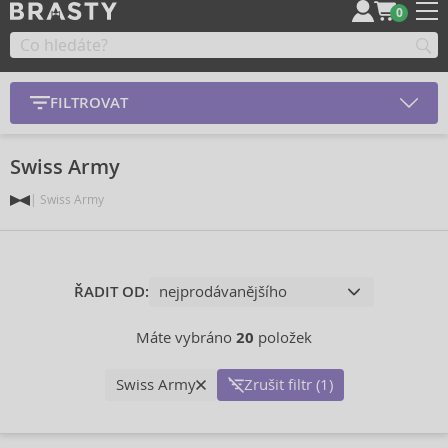
0
FILTROVAT
Swiss Army
Swiss Army
ŘADIT OD:
Máte vybráno
20
položek
Swiss Army
Zrušit filtr (1)