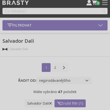
0
FILTROVAT
Salvador Dali
Salvador Dali
1
2
ŘADIT OD:
Máte vybráno
47
položek
Salvador Dali
Zrušit filtr (1)