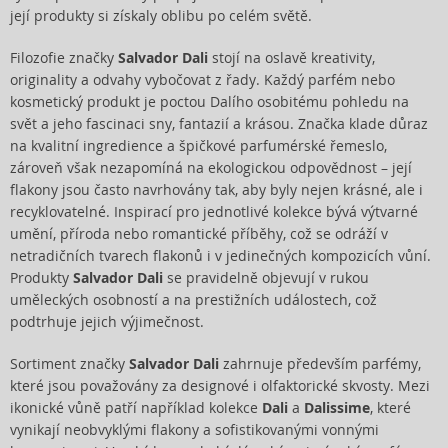
její produkty si získaly oblibu po celém světě.
Filozofie značky
Salvador Dali
stojí na oslavě kreativity,
originality a odvahy vybočovat z řady. Každý parfém nebo
kosmetický produkt je poctou Dalího osobitému pohledu na
svět a jeho fascinaci sny, fantazií a krásou. Značka klade důraz
na kvalitní ingredience a špičkové parfumérské řemeslo,
zároveň však nezapomíná na ekologickou odpovědnost – její
flakony jsou často navrhovány tak, aby byly nejen krásné, ale i
recyklovatelné. Inspirací pro jednotlivé kolekce bývá výtvarné
umění, příroda nebo romantické příběhy, což se odráží v
netradičních tvarech flakonů i v jedinečných kompozicích vůní.
Produkty
Salvador Dali
se pravidelně objevují v rukou
uměleckých osobností a na prestižních událostech, což
podtrhuje jejich výjimečnost.
Sortiment značky
Salvador Dali
zahrnuje především parfémy,
které jsou považovány za designové i olfaktorické skvosty. Mezi
ikonické vůně patří například kolekce
Dali
a
Dalissime
, které
vynikají neobvyklými flakony a sofistikovanými vonnými