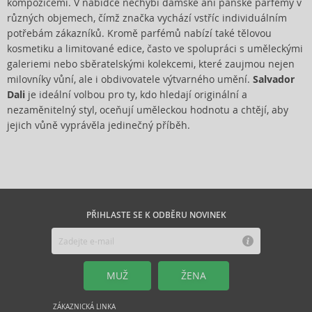
kompozicemi. V nabídce nechybí dámské ani pánské parfémy v
různých objemech, čímž značka vychází vstříc individuálním
potřebám zákazníků. Kromě parfémů nabízí také tělovou
kosmetiku a limitované edice, často ve spolupráci s uměleckými
galeriemi nebo sběratelskými kolekcemi, které zaujmou nejen
milovníky vůní, ale i obdivovatele výtvarného umění.
Salvador
Dali
je ideální volbou pro ty, kdo hledají originální a
nezaměnitelný styl, oceňují uměleckou hodnotu a chtějí, aby
jejich vůně vyprávěla jedinečný příběh.
PŘIHLASTE SE K ODBĚRU NOVINEK
MUŽ
ŽENA
ZÁKAZNICKÁ LINKA