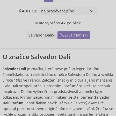
ŘADIT OD:
Máte vybráno
47
položek
Salvador Dali
Zrušit filtr (1)
O značce Salvador Dali
Salvador Dali
je značka, která nese jméno legendárního
španělského surrealistického umělce Salvadora Dalího a vznikla
v roce 1983 ve Francii. Založení značky iniciovala jeho manželka
Gala Dalí ve spolupráci s předními parfuméry, kteří se nechali
inspirovat Dalího výjimečnou představivostí a uměleckým
odkazem. Prvním zásadním milníkem se stal parfém
Salvador
Dalí Parfum
, jehož flakon navrhl sám Dalí a který okamžitě
upoutal pozornost svým originálním designem i vůní. Značka se
rychle prosadila díky propojení světa umění a parfémářství a