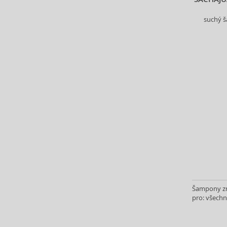
Biodance (7)
suchý š
Bioderma (164)
Biorepair (22)
BioSilk (38)
Biotherm (107)
Biretix (1)
BlanX (14)
Blumarine (4)
Bob Mackie (2)
Bobbi Brown (29)
Body Tones (3)
BodyBoom (9)
Bond No. 9 (82)
Borotalco (11)
Bottega Veneta (22)
Šampony zn
pro: všechn
Boucheron (37)
Bourjois (111)
Britney Spears (40)