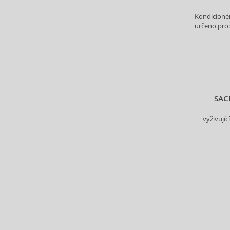
Alter Ego (35)
Kondicionér
Alterna (148)
určeno pro:
Alyssa Ashley (50)
American Crew (82)
Amethyste Professional (1)
Amika (9)
Amouage (77)
Amouroud (1)
SAC
Anastasia Beverly Hills (35)
vyživujíc
Andy Warhol (2)
Anfar (61)
Anfas (1)
Angel Schlesser (35)
Animale (4)
Anna Sui (23)
Annayake (14)
Anne Möller (20)
Annick Goutal (48)