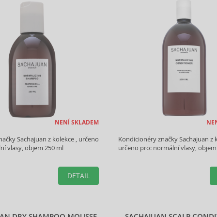
NENÍ SKLADEM
NE
ačky Sachajuan z kolekce , určeno
Kondicionéry značky Sachajuan z k
ní vlasy, objem 250 ml
určeno pro: normální vlasy, objem
DETAIL
UAN DRY SHAMPOO MOUSSE
SACHAJUAN SCALP COND