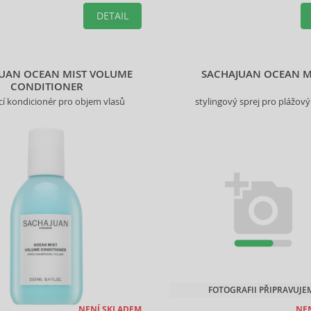
DETAIL
UAN OCEAN MIST VOLUME
SACHAJUAN OCEAN M
CONDITIONER
ící kondicionér pro objem vlasů
stylingový sprej pro plážový
FOTOGRAFII PŘIPRAVUJE
NENÍ SKLADEM
NE