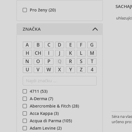
SACHAJ
Pro ženy (20)
uhlazujíc
ZNAČKA
A
B
C
D
E
F
G
H
CH
I
J
K
L
M
N
O
P
Q
R
S
T
U
V
W
X
Y
Z
4
4711 (53)
A-Derma (7)
Abercrombie & Fitch (28)
Acca Kappa (3)
Séra na vla
Acqua di Parma (105)
určeno pro:
Adam Levine (2)