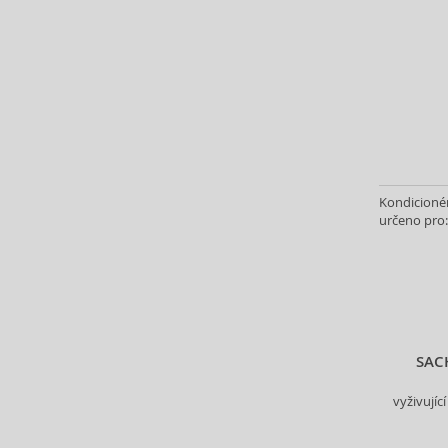
ASP (2)
Atkinsons (31)
Atopalm (7)
Aveda (61)
Avène (32)
Avril Lavigne (9)
Axe (4)
Axis-Y (13)
Kondicionér
Azha (37)
určeno pro:
Azzaro (86)
Babor (20)
Baby Boom (4)
Baldessarini (35)
Baldinini (1)
SAC
Balenciaga (3)
Balmain (79)
vyživují
Banana Republic (47)
Banbu (1)