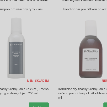
ampon pro všechny typy vlasů
kondicionér pro citlivou pokož
NENÍ SKLADEM
NE
ačky Sachajuan z kolekce , určeno
Kondicionéry značky Sachajuan z k
y typy vlasů, objem 200 ml
určeno pro: citlivá pokožka hlavy,
ml
DETAIL