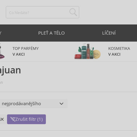
Y
PLEŤ A TĚLO
LÍČENÍ
TOP PARFÉMY
KOSMETIKA
V AKCI
V AKCI
ajuan
an
n
Zrušit filtr (1)