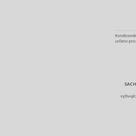
Antonio Banderas (69)
Antonio Puig (8)
Anua (29)
Apivita (64)
Apothecary87 (5)
Kondicionér
určeno pro:
Aquolina (30)
Arabiyat Prestige (68)
Aramis (14)
Ard Al Zaafaran (21)
Ardell (52)
Ariana Grande (18)
SACH
Aristocrazy (4)
Armaf (285)
vyživují
Armand Basi (19)
Armani (Giorgio Armani) (217)
Artdeco (159)
Artègo (67)
Asdaaf (29)