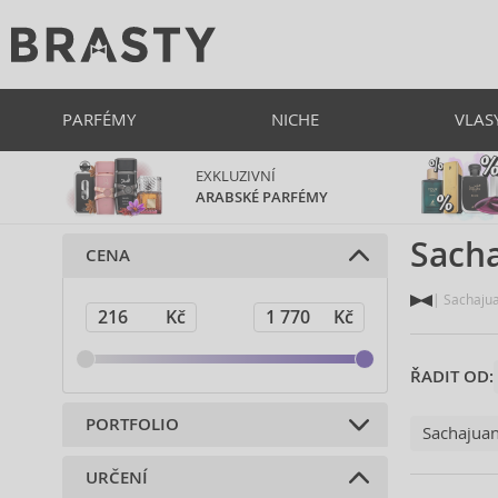
PARFÉMY
NICHE
VLAS
EXKLUZIVNÍ
ARABSKÉ PARFÉMY
Sach
CENA
Sachaju
ŘADIT OD:
PORTFOLIO
Sachajua
URČENÍ
Vlasová kosmetika (20)