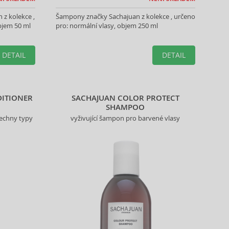
 z kolekce ,
Šampony značky Sachajuan z kolekce , určeno
bjem 50 ml
pro: normální vlasy, objem 250 ml
DETAIL
DETAIL
DITIONER
SACHAJUAN COLOR PROTECT
SHAMPOO
echny typy
vyživující šampon pro barvené vlasy