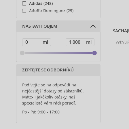
Adidas (248)
Adolfo Dominguez (29)
Adyan (78)
Affinage (1)
NASTAVIT OBJEM
SACHAJ
Afnan (85)
Agent Provocateur (13)
vyživuj
Ahava (49)
Aigner (43)
Ajmal (167)
Al Haramain (184)
ZEPTEJTE SE ODBORNÍKŮ
Al Wataniah (79)
Alberta Ferretti (1)
Podívejte se na
odpovědi na
Alcina (156)
nejčastější dotazy
od zákazníků.
Máte-li jakékoliv otázky, naši
Alexander McQueen (2)
specialisté Vám rádi poradí.
Alexandre.J (32)
Alfaparf Milano (175)
Po - Pá: 9:00 - 17:00
Alfred Sung (7)
Alpecin (3)