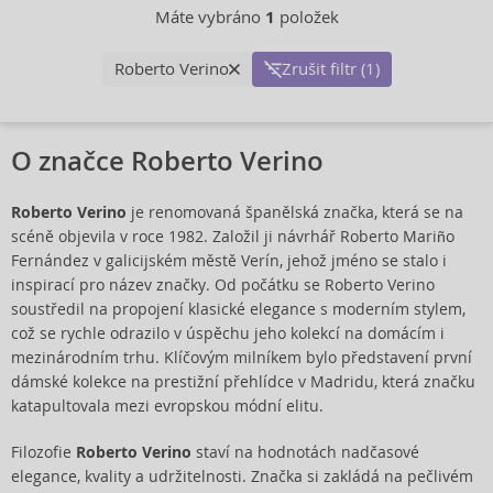
Máte vybráno
1
položek
Roberto Verino
Zrušit filtr (1)
O značce Roberto Verino
Roberto Verino
je renomovaná španělská značka, která se na
scéně objevila v roce 1982. Založil ji návrhář Roberto Mariño
Fernández v galicijském městě Verín, jehož jméno se stalo i
inspirací pro název značky. Od počátku se Roberto Verino
soustředil na propojení klasické elegance s moderním stylem,
což se rychle odrazilo v úspěchu jeho kolekcí na domácím i
mezinárodním trhu. Klíčovým milníkem bylo představení první
dámské kolekce na prestižní přehlídce v Madridu, která značku
katapultovala mezi evropskou módní elitu.
Filozofie
Roberto Verino
staví na hodnotách nadčasové
elegance, kvality a udržitelnosti. Značka si zakládá na pečlivém