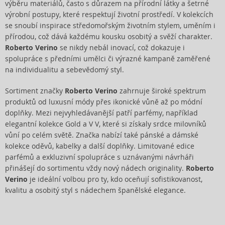
výběru materiálů, často s důrazem na přírodní látky a šetrné
výrobní postupy, které respektují životní prostředí. V kolekcích
se snoubí inspirace středomořským životním stylem, uměním i
přírodou, což dává každému kousku osobitý a svěží charakter.
Roberto Verino
se nikdy nebál inovací, což dokazuje i
spolupráce s předními umělci či výrazné kampaně zaměřené
na individualitu a sebevědomý styl.
Sortiment značky
Roberto Verino
zahrnuje široké spektrum
produktů od luxusní módy přes ikonické vůně až po módní
doplňky. Mezi nejvyhledávanější patří parfémy, například
elegantní kolekce Gold a V V, které si získaly srdce milovníků
vůní po celém světě. Značka nabízí také pánské a dámské
kolekce oděvů, kabelky a další doplňky. Limitované edice
parfémů a exkluzivní spolupráce s uznávanými návrháři
přinášejí do sortimentu vždy nový nádech originality.
Roberto
Verino
je ideální volbou pro ty, kdo oceňují sofistikovanost,
kvalitu a osobitý styl s nádechem španělské elegance.