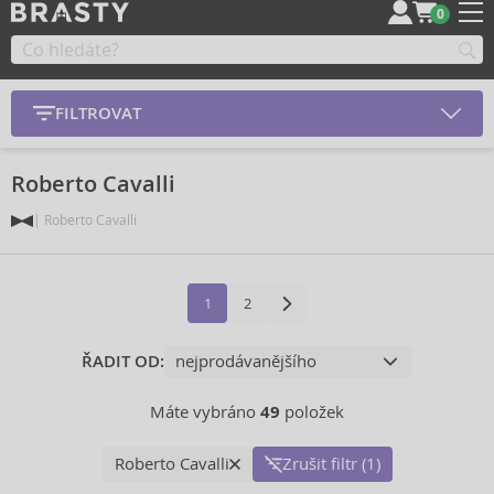
0
FILTROVAT
Roberto Cavalli
Roberto Cavalli
1
2
ŘADIT OD:
Máte vybráno
49
položek
Roberto Cavalli
Zrušit filtr (1)