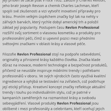
její příběh se začal psát v roce 1932. Založili ji Charles Revson,
jeho bratr Joseph Revson a chemik Charles Lachman, kteří
spojili své zkušenosti a vizi vytvořit inovativní přípravky pro
krásu. Prvním velkým úspěchem značky byl lak na nehty v
zářivých barvách, který rychle dobyl americký trh a položil
základ její popularity. Postupem času
Revlon Professional
rozšířil svůj sortiment o vlasovou kosmetiku a produkty pro
profesionální péči, čímž si upevnil pozici mezi předními
světovými značkami v oblasti krásy a vlasové péče.
Filozofie
Revlon Professional
stojí na podpoře sebevědomí,
originality a přirozené krásy každého člověka. Značka klade
důraz na inovace, moderní technologie a bezpečnost produktů,
přičemž se neustále inspiruje módními trendy i potřebami
profesionálů v oboru. Ve svých výrobcích často využívá kvalitní
ingredience a vyhýbá se testování na zvířatech, což podtrhuje
její etický přístup. Kreativní koncept značky reflektuje aktuální
trendy i touhu po individuálním stylu, což je patrné v
kampaních zaměřených na rozmanitost krásy a svobodu
sebevyjádření. Vlasové produkty
Revlon Professional
jsou
oblíbené i mezi profesionály a celebritami, kteří oceňují jejich