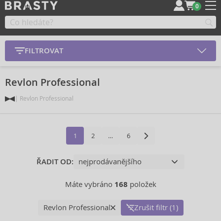
0
FILTROVAT
Revlon Professional
Revlon Professional
1
2
…
6
ŘADIT OD:
Máte vybráno
168
položek
Revlon Professional
Zrušit filtr (1)