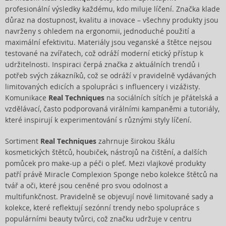
profesionální výsledky každému, kdo miluje líčení. Značka klade
důraz na dostupnost, kvalitu a inovace – všechny produkty jsou
navrženy s ohledem na ergonomii, jednoduché použití a
maximální efektivitu. Materiály jsou veganské a štětce nejsou
testované na zvířatech, což odráží moderní etický přístup k
udržitelnosti. Inspiraci čerpá značka z aktuálních trendů i
potřeb svých zákazníků, což se odráží v pravidelně vydávaných
limitovaných edicích a spolupráci s influencery i vizážisty.
Komunikace
Real Techniques
na sociálních sítích je přátelská a
vzdělávací, často podporovaná virálními kampaněmi a tutoriály,
které inspirují k experimentování s různými styly líčení.
Sortiment
Real Techniques
zahrnuje širokou škálu
kosmetických štětců, houbiček, nástrojů na čištění, a dalších
pomůcek pro make-up a péči o pleť. Mezi vlajkové produkty
patří právě Miracle Complexion Sponge nebo kolekce štětců na
tvář a oči, které jsou ceněné pro svou odolnost a
multifunkčnost. Pravidelně se objevují nové limitované sady a
kolekce, které reflektují sezónní trendy nebo spolupráce s
populárními beauty tvůrci, což značku udržuje v centru