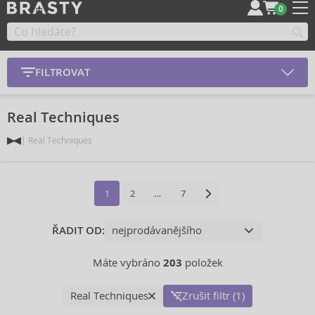
0
FILTROVAT
Real Techniques
Real Techniques
1
2
…
7
ŘADIT OD:
Máte vybráno
203
položek
Real Techniques
Zrušit filtr (1)