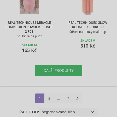
REAL TECHNIQUES MIRACLE
REAL TECHNIQUES GLOW
COMPLEXION POWDER SPONGE
ROUND BASE BRUSH
2 PCS
štětec na tekutý make-up
houbička na pudr
SKLADEM
310 Kč
SKLADEM
165 Kč
DALŠÍ PRODUKTY
1
2
…
7
ŘADIT OD: