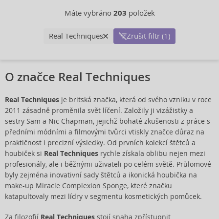
Máte vybráno
203
položek
Real Techniques
Zrušit filtr (1)
O značce Real Techniques
Real Techniques
je britská značka, která od svého vzniku v roce
2011 zásadně proměnila svět líčení. Založily ji vizážistky a
sestry Sam a Nic Chapman, jejichž bohaté zkušenosti z práce s
předními módními a filmovými tvůrci vtiskly značce důraz na
praktičnost i precizní výsledky. Od prvních kolekcí štětců a
houbiček si
Real Techniques
rychle získala oblibu nejen mezi
profesionály, ale i běžnými uživateli po celém světě. Průlomové
byly zejména inovativní sady štětců a ikonická houbička na
make-up Miracle Complexion Sponge, které značku
katapultovaly mezi lídry v segmentu kosmetických pomůcek.
Za filozofií
Real Techniques
stojí snaha zpřístupnit