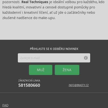
pozornosti.
Real Techniques
je ideální volbou pro každého, kdo
hledá kvalitní, inovativní a cenově dostupné pomůcky pro
každodenní i kreativní líčení, ať už jde o začátečníky nebo
zkušené nadšence do make-upu.
PŘIHLASTE SE K ODBĚRU NOVINEK
MUŽ
ŽENA
ZÁKAZNICKÁ LINKA
581580660
INFO@BRASTY.CZ
FAQ