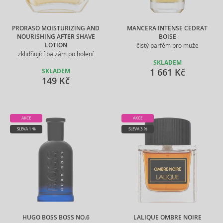
PRORASO MOISTURIZING AND
MANCERA INTENSE CEDRAT
NOURISHING AFTER SHAVE
BOISE
LOTION
čistý parfém pro muže
zklidňující balzám po holení
SKLADEM
1 661 Kč
SKLADEM
149 Kč
AKCE
AKCE
SLEVA 1 %
SLEVA 3 %
HUGO BOSS BOSS NO.6
LALIQUE OMBRE NOIRE