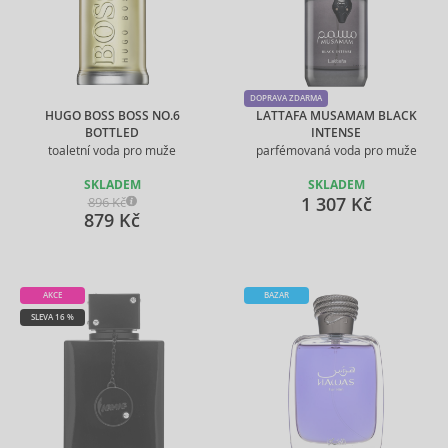
DOPRAVA ZDARMA
HUGO BOSS BOSS NO.6
LATTAFA MUSAMAM BLACK
BOTTLED
INTENSE
toaletní voda pro muže
parfémovaná voda pro muže
SKLADEM
SKLADEM
1 307 Kč
896 Kč
879 Kč
AKCE
BAZAR
SLEVA 16 %