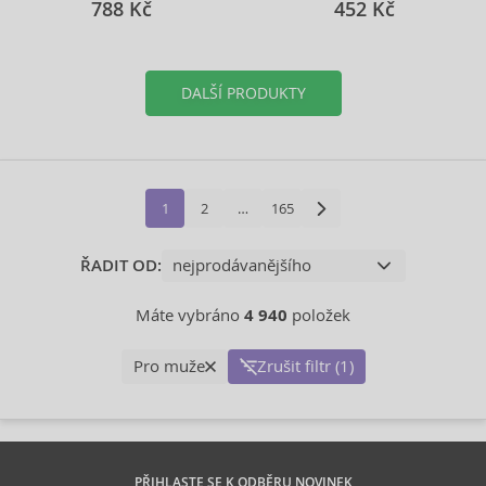
788 Kč
452 Kč
DALŠÍ PRODUKTY
1
2
…
165
ŘADIT OD:
Máte vybráno
4 940
položek
Pro muže
Zrušit filtr (1)
PŘIHLASTE SE K ODBĚRU NOVINEK