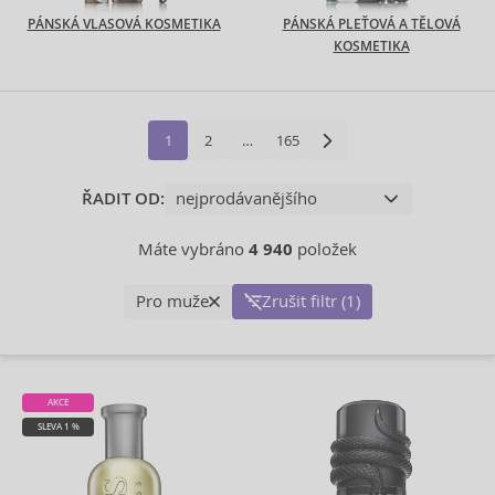
PÁNSKÁ VLASOVÁ KOSMETIKA
PÁNSKÁ PLEŤOVÁ A TĚLOVÁ
KOSMETIKA
1
2
…
165
ŘADIT OD:
Máte vybráno
4 940
položek
Pro muže
Zrušit filtr (1)
AKCE
SLEVA 1 %