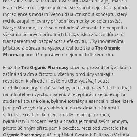
roce 2002 založila farmaceutka Margo Marrone a její manžel
Franco Marrone. Jejich společná vize spojit nejčistší organické
ingredience s moderní vědou dala vzniknout konceptu, který
rychle zaujal milovníky přírodní kosmetiky po celém světě.
Margo Marrone, která se dlouhodobě věnovala homeopatii a
výzkumu účinných přírodních látek, vtiskla značce důraz na
transparentnost, bezpečnost a efektivitu. Díky inovativnímu
přístupu a důrazu na vysokou kvalitu získala
The Organic
Pharmacy
prestižní postavení nejen na britském trhu.
Filozofie
The Organic Pharmacy
staví na přesvědčení, že krása
začíná zdravím a čistotou. Všechny produkty vznikají s
respektem k přírodě i lidskému tělu: využívají pouze
certifikované organické suroviny, netestují na zvířatech a dbají
na udržitelnou výrobu i balení. V recepturách se objevují za
studena lisované oleje, bylinné extrakty a esenciální oleje, které
jsou pečlivě vybírány s ohledem na maximální účinnost i
šetrnost. Kreativní koncept značky inspiruje příroda,
bylinkářství i moderní věda a značka je známá svým jemným,
přesto účinným přístupem k pokožce. Mezi obdivovatele
The
Organic Pharmacy
patří například Gwyneth Paltrow a Victoria