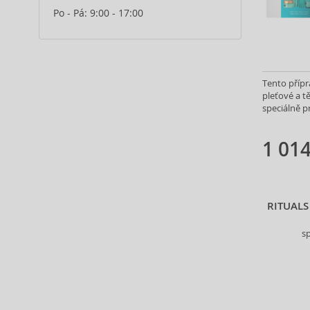
Bobbi Brown (4)
Po - Pá: 9:00 - 17:00
Body Tones (3)
BodyBoom (9)
Borotalco (11)
Bunny Mimi (1)
Tento přípr
By Terry (2)
pleťové a t
Cantabria Labs (4)
speciálně p
Vámi vybra
Caudalie (56)
Celimax (8)
1 014
CeraVe (33)
Chanel (14)
Clarins (207)
RITUALS
Clinique (83)
COCOSOLIS (15)
sp
Collistar (54)
COSRX (62)
Coxir (13)
Darphin (1)