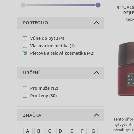
RITUAL
REJU
tělo
PORTFOLIO
Vůně do bytu (4)
Vlasová kosmetika (1)
Pleťová a tělová kosmetika (42)
URČENÍ
Pro muže (12)
Pro ženy (30)
ZNAČKA
Tento přípr
byl vytvoře
obsahuje 3
A
B
C
D
E
F
G