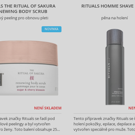
LS THE RITUAL OF SAKURA
RITUALS HOMME SHAVE
NEWING BODY SCRUB
vý peeling pro obnovu pleti
pěna na holení
NOVINKA
NENÍ SKLADEM
NE
avek značky Rituals se řadí pod
Tento přípravek značky Rituals se 
ělové peelingy a byl vytvořen
holení pokožky, epilace, depilace a
ro ženy. Toto balení obsahuje 250
vytvořen speciálně pro muže. Toto
raného produktu.
obsahuje 200 ml Vámi vybraného 