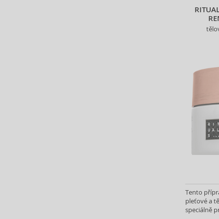
Haruharu Wonder (18)
RITUA
Holika Holika (45)
RE
I Heart Revolution (2)
tělo
Insight (4)
InstaLash (1)
Institut Esthederm (16)
ISDIN (15)
Isntree (4)
Johnson's (6)
Juvena (6)
Kallos (1)
Kanebo (1)
Kemon (1)
Klorane (4)
L'Occitane (60)
La Mer (3)
Tento přípr
La Prairie (1)
pleťové a t
speciálně p
La Roche-Posay (106)
g Vámi vyb