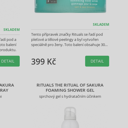
SKLADEM
SKLADEM
Tento přípravek značky Rituals se řadí pod
řadí pod a
pleťové a tělové peelingy a byl vytvořen
oto balení
speciálně pro ženy. Toto balení obsahuje 300
produktu.
g Vámi vybraného produktu.
399 Kč
DETAIL
DETAIL
SAKURA
RITUALS THE RITUAL OF SAKURA
PRAY
FOAMING SHOWER GEL
mi
sprchový gel s hydratačním účinkem