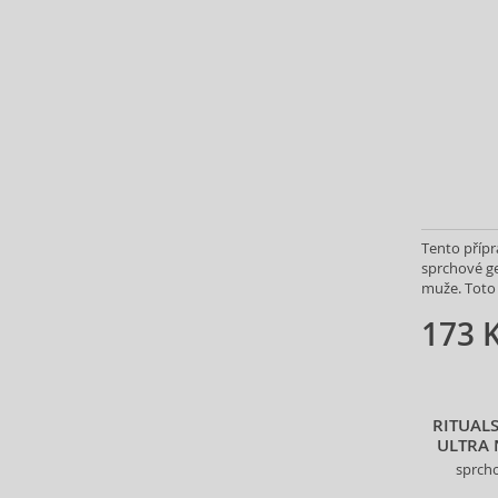
Davines (8)
Dear Barber (2)
Decléor (9)
Depot (20)
Derma:B (7)
Dermacol (206)
Dermalogica (74)
Dior (Christian Dior) (4)
Dove (5)
Tento přípr
Dove (4)
sprchové ge
Dr. Althea (6)
muže. Toto 
vybraného 
Dr. Hauschka (55)
173 
Driclor (1)
Ducray (8)
EcoTools (12)
Elemis (8)
RITUAL
ULTRA 
Elizabeth Arden (5)
sprcho
Elmex (8)