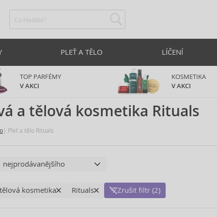
Y
PLEŤ A TĚLO
LÍČENÍ
TOP PARFÉMY
KOSMETIKA
V AKCI
V AKCI
vá a tělová kosmetika Rituals
lo
Pleť a tělo Rituals
 tělová kosmetika
Rituals
Zrušit filtr (2)