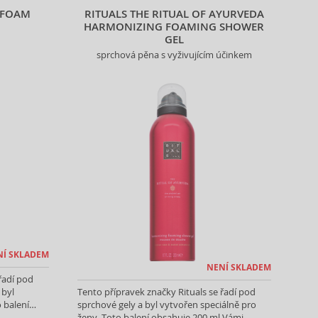
 FOAM
RITUALS THE RITUAL OF AYURVEDA
HARMONIZING FOAMING SHOWER
GEL
sprchová pěna s vyživujícím účinkem
NÍ SKLADEM
NENÍ SKLADEM
řadí pod
 byl
Tento přípravek značky Rituals se řadí pod
 balení
sprchové gely a byl vytvořen speciálně pro
produktu.
ženy. Toto balení obsahuje 200 ml Vámi