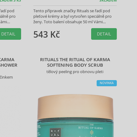
LADEM 3 KS
SKLADEM
řadí pod
Tento přípravek značky Rituals se řadí pod
iálně pro
pleťové krémy a byl vytvořen speciálně pro
Vámi
ženy. Toto balení obsahuje 50 ml Vámi
vybraného produktu.
543 Kč
DETAIL
DETAIL
 KARMA
RITUALS THE RITUAL OF KARMA
SHOWER
SOFTENING BODY SCRUB
tělový peeling pro obnovu pleti
účinkem
NOVINKA