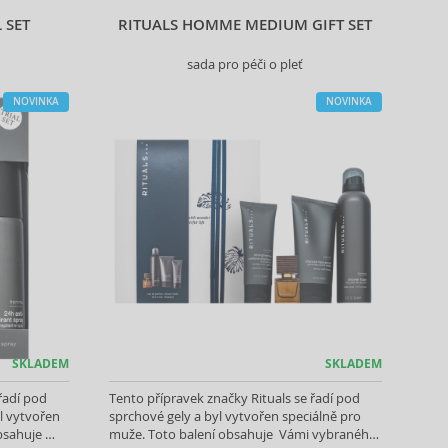
 SET
RITUALS HOMME MEDIUM GIFT SET
sada pro péči o pleť
NOVINKA
NOVINKA
SKLADEM
SKLADEM
řadí pod
Tento přípravek značky Rituals se řadí pod
l vytvořen
sprchové gely a byl vytvořen speciálně pro
obsahuje
muže. Toto balení obsahuje Vámi vybraného