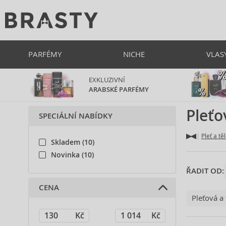
PARFÉMY
NICHE
VLAS
EXKLUZIVNÍ
ARABSKÉ PARFÉMY
Pleťo
SPECIÁLNÍ NABÍDKY
Pleť a tě
Skladem (10)
Novinka (10)
ŘADIT OD:
CENA
Pleťová a