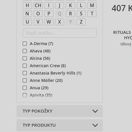
H
CH
I
J
K
L
M
407 
N
O
P
Q
R
S
T
U
V
W
X
Y
Z
RITUALS
HY
A-Derma (7)
tělový
Ahava (48)
Alcina (56)
American Crew (8)
Anastasia Beverly Hills (1)
Anne Möller (20)
Anua (29)
Apivita (35)
Ardell (1)
Artdeco (13)
TYP POKOŽKY
Atopalm (6)
Aveda (4)
TYP PRODUKTU
Všechny typy pleti (17)