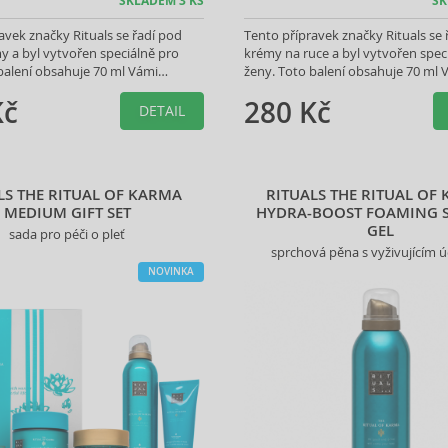
SKLADEM 3 KS
SK
avek značky Rituals se řadí pod
Tento přípravek značky Rituals se 
y a byl vytvořen speciálně pro
krémy na ruce a byl vytvořen spec
balení obsahuje 70 ml Vámi
ženy. Toto balení obsahuje 70 ml 
produktu.
vybraného produktu.
Kč
280 Kč
DETAIL
LS THE RITUAL OF KARMA
RITUALS THE RITUAL OF
MEDIUM GIFT SET
HYDRA-BOOST FOAMING 
GEL
sada pro péči o pleť
sprchová pěna s vyživujícím 
NOVINKA