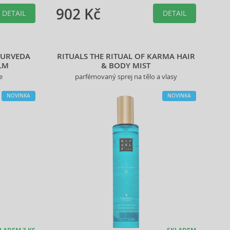
produktu.
902 Kč
DETAIL
DETAIL
YURVEDA
RITUALS THE RITUAL OF KARMA HAIR
LM
& BODY MIST
e
parfémovaný sprej na tělo a vlasy
NOVINKA
NOVINKA