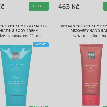
Vámi vybraného produktu.
Kč
463 Kč
DETAIL
 THE RITUAL OF KARMA 48H
RITUALS THE RITUAL OF A
DRATING BODY CREAM
RECOVERY HAND BA
 krém s hydratačním účinkem
vyživující balzám na ruc
NOVINKA