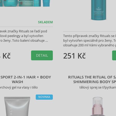
SKLADEM
avek značky Rituals se řadí pod
ělové peelingy a byl vytvořen
Tento přípravek značky Rituals se 
ro ženy. Toto balení obsahuje
byl vytvořen speciálně pro ženy. T
ného produktu.
obsahuje 200 ml Vámi vybraného 
 Kč
251 Kč
DETAIL
 SPORT 2-IN-1 HAIR + BODY
RITUALS THE RITUAL OF 
WASH
SHIMMERING BODY S
rchový gel na vlasy i tělo
tělový sprej se třpytka
NOVINKA