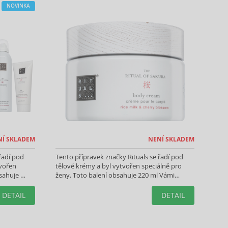
NOVINKA
NÍ SKLADEM
NENÍ SKLADEM
řadí pod
Tento přípravek značky Rituals se řadí pod
tvořen
tělové krémy a byl vytvořen speciálně pro
bsahuje
ženy. Toto balení obsahuje 220 ml Vámi
vybraného produktu.
DETAIL
DETAIL