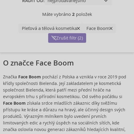
ŘADIT OD:
Máte vybráno
2
položek
Pleťová a tělová kosmetika
Face Boom
Zrušit filtr (2)
O značce Face Boom
Značka
Face Boom
pochází z Polska a vznikla v roce 2019 pod
křídly společnosti Bielenda. Její zakladatelem je kosmetická
společnost Bielenda, která patří mezi přední hráče na
evropském trhu s přírodní kosmetikou. Od svého počátku si
Face Boom
získala srdce mladších zákaznic díky svěžímu
přístupu ke kráse a důrazu na hravý, ale účinný design svých
produktů. Výrazným milníkem bylo uvedení prvních
limitovaných edic a rychlý úspěch na sociálních sítích, kde
značka oslovila novou generaci zákazníků hledajících kvalitní,