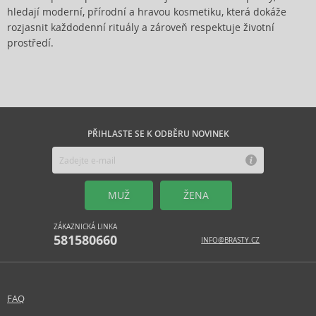
hledají moderní, přírodní a hravou kosmetiku, která dokáže
rozjasnit každodenní rituály a zároveň respektuje životní
prostředí.
PŘIHLASTE SE K ODBĚRU NOVINEK
MUŽ
ŽENA
ZÁKAZNICKÁ LINKA
581580660
INFO@BRASTY.CZ
FAQ