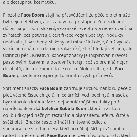
ale dostupnou kosmetiku.
Filozofie
Face Boom
stojí na přesvědčení, že péče o pleť může
být nejen efektivní, ale i zábavná a přístupná. Značka klade
důraz na přírodní složení, veganské receptury a netestování na
zvířatech, což potvrzuje certifikace Vegan Society. Produkty
neobsahují parabeny, silikony ani minerální oleje, čímž vychází
vstříc potřebám moderních zákazníků, kteří hledají šetrnou, ale
účinnou péči. Kreativní koncept značky je inspirován hravostí,
pastelovými barvami a pozitivní energií, což se promítá nejen
do obalů, ale i do komunikace na sociálních sítích, kde
Face
Boom
pravidelně inspiruje komunitu svých příznivců.
Sortiment značky
Face Boom
zahrnuje širokou nabídku péče o
pleť, včetně čisticích gelů, micelárních vod, peelingů, masek a
hydratačních krémů. Mezi nejpopulárnější produkty patří
například ikonická
kolekce Bubble Boom
, která si získala
oblibu díky jedinečným texturám a okamžitému efektu čisté a
svěží pleti. Značka často přináší limitované edice a
spolupracuje s influencery, kteří pomáhají šířit povědomí o
radosti z péče o pleť.
Face Boom
je ideální volbou pro ty, kteří