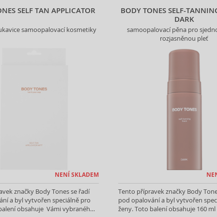
NES SELF TAN APPLICATOR
BODY TONES SELF-TANNIN
DARK
rukavice samoopalovací kosmetiky
samoopalovací pěna pro sjedn
rozjasněnou pleť
NENÍ SKLADEM
NE
avek značky Body Tones se řadí
Tento přípravek značky Body Tone
ní a byl vytvořen speciálně pro
pod opalování a byl vytvořen spec
 balení obsahuje Vámi vybraného
ženy. Toto balení obsahuje 160 ml