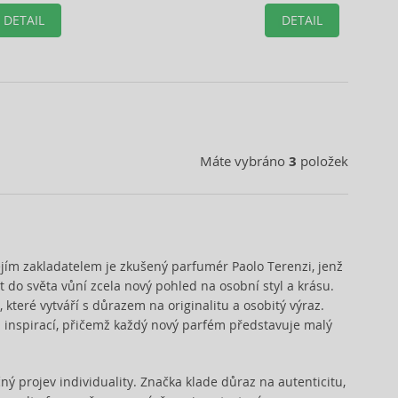
vybraného produktu.
DETAIL
DETAIL
Máte vybráno
3
položek
ejím zakladatelem je zkušený parfumér Paolo Terenzi, jenž
 do světa vůní zcela nový pohled na osobní styl a krásu.
teré vytváří s důrazem na originalitu a osobitý výraz.
 inspirací, přičemž každý nový parfém představuje malý
ný projev individuality. Značka klade důraz na autenticitu,