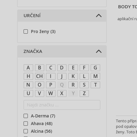
BODY TO
URČENÍ
aplikační 
Pro ženy (3)
ZNAČKA
A
B
C
D
E
F
G
H
CH
I
J
K
L
M
N
O
P
Q
R
S
T
U
V
W
X
Y
Z
A-Derma (7)
Tento přípr
Ahava (48)
pod opalová
Alcina (56)
ženy. Toto