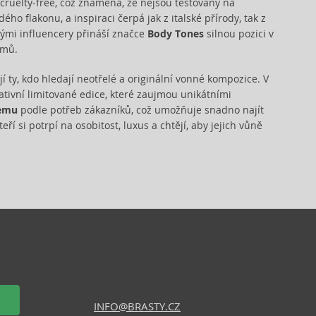
 cruelty-free, což znamená, že nejsou testovány na
ho flakonu, a inspiraci čerpá jak z italské přírody, tak z
ými influencery přináší značce
Body Tones
silnou pozici v
émů.
 ty, kdo hledají neotřelé a originální vonné kompozice. V
tivní limitované edice, které zaujmou unikátními
emu
podle potřeb zákazníků, což umožňuje snadno najít
teří si potrpí na osobitost, luxus a chtějí, aby jejich vůně
INFO@BRASTY.CZ