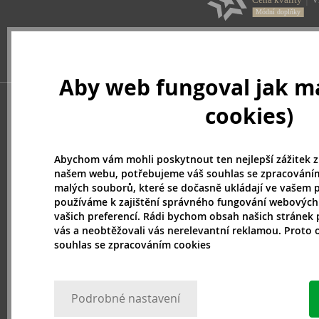
Dove (4)
Dr. Althea (6)
Dr. Hauschka (55)
Driclor (1)
Ducray (8)
Aby web fungoval jak má
EcoTools (12)
cookies)
Elemis (8)
Elizabeth Arden (5)
Elmex (8)
Abychom vám mohli poskytnout ten nejlepší zážitek z
Embryolisse (30)
našem webu, potřebujeme váš souhlas se zpracováním
Erborian (20)
malých souborů, které se dočasně ukládají ve vašem p
používáme k zajištění správného fungování webových
Estee Lauder (71)
vašich preferencí. Rádi bychom obsah našich stránek 
Eubos (1)
vás a neobtěžovali vás nerelevantní reklamou. Proto
Eucerin (67)
souhlas se zpracováním cookies
Eveline (199)
Face Boom (2)
Fake Bake (1)
Podrobné nastavení
Fanola (1)