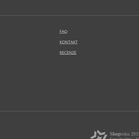
CeraVe (33)
Chanel (14)
Clarins (207)
Clinique (83)
FAQ
COCOSOLIS (15)
Collistar (54)
KONTAKT
COSRX (62)
RECENZE
Coxir (13)
Darphin (1)
Davines (8)
Dear Barber (2)
Decléor (9)
Depot (20)
Derma:B (7)
Dermacol (206)
Dermalogica (74)
Dior (Christian Dior) (4)
Dove (5)