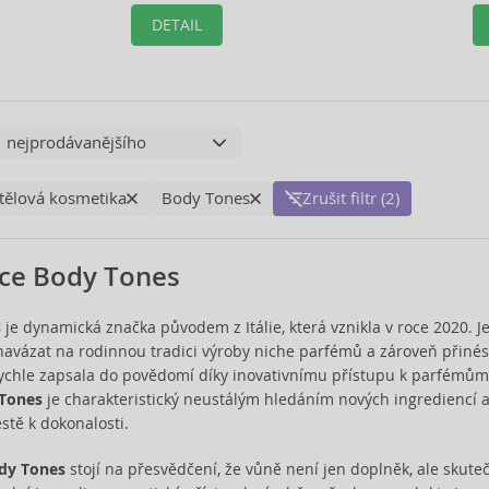
vybraného produktu.
DETAIL
 tělová kosmetika
Body Tones
Zrušit filtr (2)
ce Body Tones
s
je dynamická značka původem z Itálie, která vznikla v roce 2020. J
navázat na rodinnou tradici výroby niche parfémů a zároveň přinést
ychle zapsala do povědomí díky inovativnímu přístupu k parfémům, k
Tones
je charakteristický neustálým hledáním nových ingrediencí a
stě k dokonalosti.
dy Tones
stojí na přesvědčení, že vůně není jen doplněk, ale skuteč