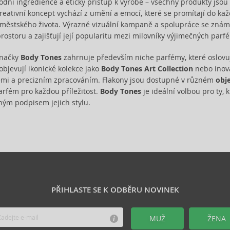
írodní ingredience a etický přístup k výrobě – všechny produkty jsou
reativní koncept vychází z umění a emocí, které se promítají do každé
ěstského života. Výrazné vizuální kampaně a spolupráce se znám
prostoru a zajišťují její popularitu mezi milovníky výjimečných parf
značky
Body Tones
zahrnuje především niche parfémy, které oslovují
objevují ikonické kolekce jako
Body Tones Art Collection
nebo inova
emi a precizním zpracováním. Flakony jsou dostupné v různém
obj
arfém pro každou příležitost.
Body Tones
je ideální volbou pro ty, k
ným podpisem jejich stylu.
PŘIHLASTE SE K ODBĚRU NOVINEK
MUŽ
ŽENA