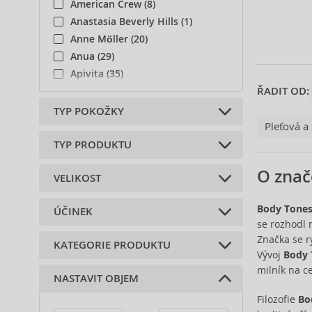
produktu.
American Crew (8)
Anastasia Beverly Hills (1)
Anne Möller (20)
Anua (29)
Apivita (35)
ŘADIT OD:
Ardell (1)
Artdeco (13)
TYP POKOŽKY
Pleťová a
Atopalm (6)
Aveda (4)
TYP PRODUKTU
Normální (3)
Avène (32)
O znač
VELIKOST
Axe (4)
opalování (3)
Axis-Y (13)
Body Tone
ÚČINEK
Babor (20)
160 ml (2)
se rozhodl 
Baby Boom (4)
Značka se r
KATEGORIE PRODUKTU
Banbu (1)
Hydratace (2)
Vývoj
Body 
Barulab (6)
Rozjasnění (2)
milník na ce
NASTAVIT OBJEM
Péče o pleť (3)
Beauty of Joseon (25)
Sjednocení (2)
Filozofie
Bo
Benefit (6)
Doplňky (1)