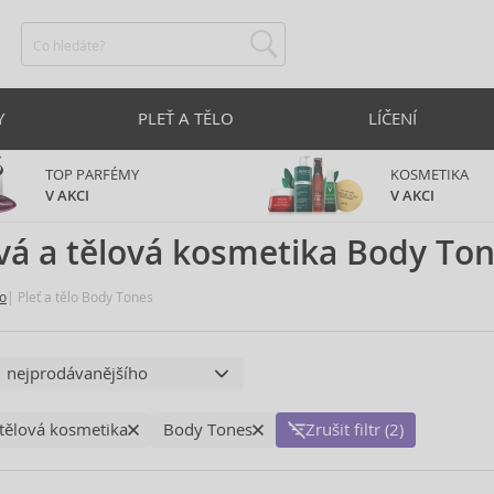
Y
PLEŤ A TĚLO
LÍČENÍ
TOP PARFÉMY
KOSMETIKA
V AKCI
V AKCI
vá a tělová kosmetika Body To
lo
Pleť a tělo Body Tones
 tělová kosmetika
Body Tones
Zrušit filtr (2)