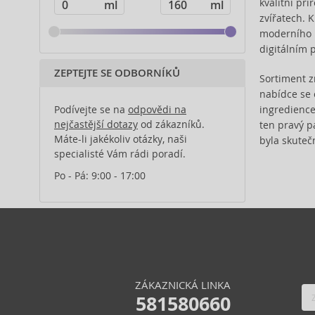
kvalitní př
Berani (8)
zvířatech. K
Beter (3)
moderního m
Bio-Oil (2)
digitálním 
Biodance (7)
ZEPTEJTE SE ODBORNÍKŮ
Bioderma (153)
Sortiment 
Biorepair (22)
nabídce se 
ingredienc
Podívejte se na
odpovědi na
Biotherm (103)
nejčastější dotazy
od zákazníků.
ten pravý p
Biretix (1)
Máte-li jakékoliv otázky, naši
byla skuteč
BlanX (14)
specialisté Vám rádi poradí.
Bobbi Brown (4)
Po - Pá: 9:00 - 17:00
Body Tones (3)
BodyBoom (9)
Borotalco (11)
Bunny Mimi (1)
By Terry (2)
Cantabria Labs (4)
ZÁKAZNICKÁ LINKA
Caudalie (56)
581580660
Celimax (8)