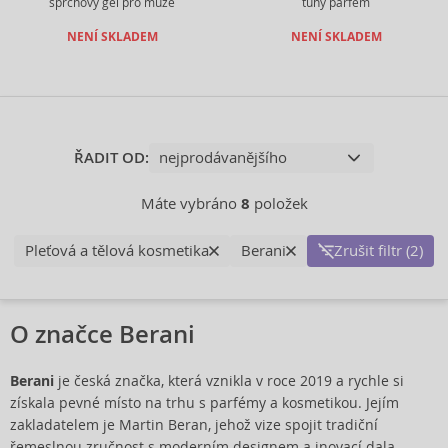
sprchový gel pro muže
tuhý parfém
NENÍ SKLADEM
NENÍ SKLADEM
ŘADIT OD:
Máte vybráno
8
položek
Pleťová a tělová kosmetika
Berani
Zrušit filtr (2)
O značce Berani
Berani
je česká značka, která vznikla v roce 2019 a rychle si
získala pevné místo na trhu s parfémy a kosmetikou. Jejím
zakladatelem je Martin Beran, jehož vize spojit tradiční
řemeslnou zručnost s moderním designem a inovací dala