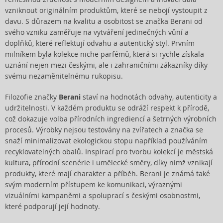
vzniknout originálním produktům, které se nebojí vystoupit z
davu. S důrazem na kvalitu a osobitost se značka Berani od
svého vzniku zaměřuje na vytváření jedinečných vůní a
doplňků, které reflektují odvahu a autentický styl. Prvním
milníkem byla kolekce niche parfémů, která si rychle získala
uznání nejen mezi českými, ale i zahraničními zákazníky díky
svému nezaměnitelnému rukopisu.
Filozofie značky
Berani
staví na hodnotách odvahy, autenticity a
udržitelnosti. V každém produktu se odráží respekt k přírodě,
což dokazuje volba přírodních ingrediencí a šetrných výrobních
procesů. Výrobky nejsou testovány na zvířatech a značka se
snaží minimalizovat ekologickou stopu například používáním
recyklovatelných obalů. Inspirací pro tvorbu kolekcí je městská
kultura, přírodní scenérie i umělecké směry, díky nimž vznikají
produkty, které mají charakter a příběh. Berani je známá také
svým moderním přístupem ke komunikaci, výraznými
vizuálními kampaněmi a spoluprací s českými osobnostmi,
které podporují její hodnoty.