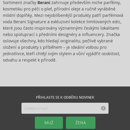
Sortiment značky
Berani
zahrnuje především niche parfémy,
kosmetiku pro péči o pleť, přírodní oleje a ručně vyráběné
módní doplňky. Mezi nejoblíbenější produkty patří parfémová
voda Berani Signature a exkluzivní kolekce limitovaných edic,
které jsou často inspirovány významnými českými lokalitami
nebo spoluprací s předními designéry a influencery. Značka
oslovuje všechny, kdo hledají originalitu, pečlivě vybrané
složení a produkty s příběhem – je ideální volbou pro
jednotlivce, kteří chtějí svým stylem a vůní vyjádřit osobitost,
odvahu a respekt k přírodě.
PŘIHLASTE SE K ODBĚRU NOVINEK
MUŽ
ŽENA