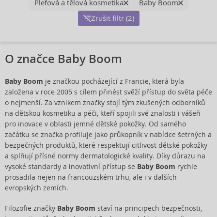
Pleťová a tělová kosmetika
Baby Boom
Zrušit filtr (2)
O značce Baby Boom
Baby Boom
je značkou pocházející z Francie, která byla
založena v roce 2005 s cílem přinést svěží přístup do světa péče
o nejmenší. Za vznikem značky stojí tým zkušených odborníků
na dětskou kosmetiku a péči, kteří spojili své znalosti i vášeň
pro inovace v oblasti jemné dětské pokožky. Od samého
začátku se značka profiluje jako průkopník v nabídce šetrných a
bezpečných produktů, které respektují citlivost dětské pokožky
a splňují přísné normy dermatologické kvality. Díky důrazu na
vysoké standardy a inovativní přístup se
Baby Boom
rychle
prosadila nejen na francouzském trhu, ale i v dalších
evropských zemích.
Filozofie značky
Baby Boom
staví na principech bezpečnosti,