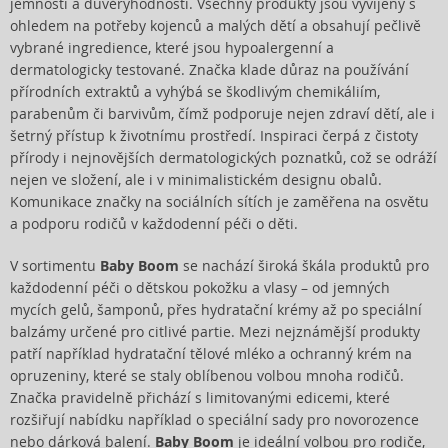
jemnosti a důvěryhodnosti. Všechny produkty jsou vyvíjeny s
ohledem na potřeby kojenců a malých dětí a obsahují pečlivě
vybrané ingredience, které jsou hypoalergenní a
dermatologicky testované. Značka klade důraz na používání
přírodních extraktů a vyhýbá se škodlivým chemikáliím,
parabenům či barvivům, čímž podporuje nejen zdraví dětí, ale i
šetrný přístup k životnímu prostředí. Inspiraci čerpá z čistoty
přírody i nejnovějších dermatologických poznatků, což se odráží
nejen ve složení, ale i v minimalistickém designu obalů.
Komunikace značky na sociálních sítích je zaměřena na osvětu
a podporu rodičů v každodenní péči o děti.
V sortimentu
Baby Boom
se nachází široká škála produktů pro
každodenní péči o dětskou pokožku a vlasy – od jemných
mycích gelů, šamponů, přes hydratační krémy až po speciální
balzámy určené pro citlivé partie. Mezi nejznámější produkty
patří například hydratační tělové mléko a ochranný krém na
opruzeniny, které se staly oblíbenou volbou mnoha rodičů.
Značka pravidelně přichází s limitovanými edicemi, které
rozšiřují nabídku například o speciální sady pro novorozence
nebo dárková balení.
Baby Boom
je ideální volbou pro rodiče,