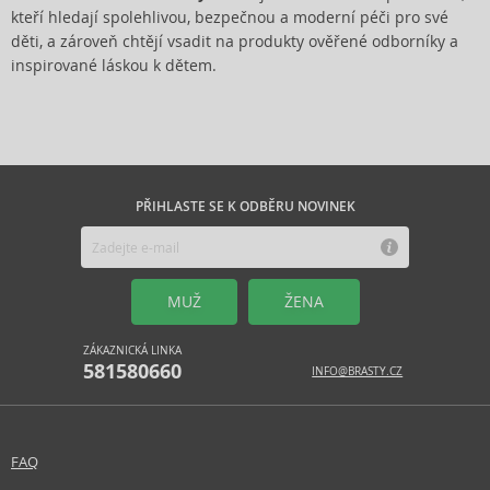
kteří hledají spolehlivou, bezpečnou a moderní péči pro své
děti, a zároveň chtějí vsadit na produkty ověřené odborníky a
inspirované láskou k dětem.
PŘIHLASTE SE K ODBĚRU NOVINEK
MUŽ
ŽENA
ZÁKAZNICKÁ LINKA
581580660
INFO@BRASTY.CZ
FAQ