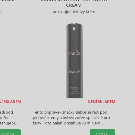
CREAM
ej
omlazující pleťový krém
NÍ SKLADEM
NENÍ SKLADEM
adí pod
Tento přípravek značky Babor se řadí pod
tvořen
pleťové krémy a byl vytvořen speciálně pro
sahuje 50
ženy. Toto balení obsahuje 50 ml Vámi
vybraného produktu.
DETAIL
DETAIL