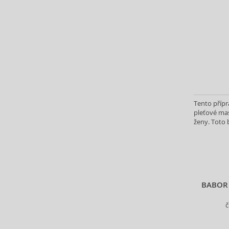
Dove (5)
Dove (4)
Dr. Althea (6)
Dr. Hauschka (55)
Driclor (1)
Ducray (8)
EcoTools (12)
Elemis (8)
Tento přípr
Elizabeth Arden (5)
pleťové mas
ženy. Toto 
Elmex (8)
vybraného 
Embryolisse (30)
Erborian (20)
Estee Lauder (71)
Eubos (1)
BABOR 
Eucerin (67)
Eveline (199)
č
Face Boom (2)
Fake Bake (1)