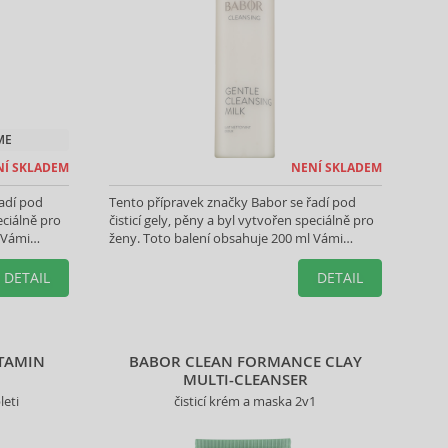
ME
NÍ SKLADEM
NENÍ SKLADEM
adí pod
Tento přípravek značky Babor se řadí pod
eciálně pro
čisticí gely, pěny a byl vytvořen speciálně pro
 Vámi
ženy. Toto balení obsahuje 200 ml Vámi
vybraného produktu.
DETAIL
DETAIL
ITAMIN
BABOR CLEAN FORMANCE CLAY
MULTI-CLEANSER
leti
čisticí krém a maska 2v1