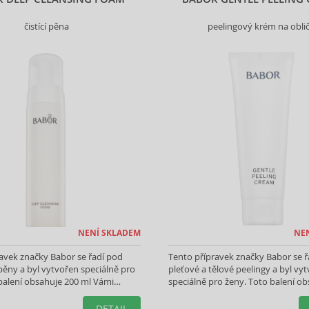
čistící pěna
peelingový krém na oblič
NENÍ SKLADEM
NE
avek značky Babor se řadí pod
Tento přípravek značky Babor se ř
, pěny a byl vytvořen speciálně pro
pleťové a tělové peelingy a byl vy
balení obsahuje 200 ml Vámi
speciálně pro ženy. Toto balení ob
produktu.
ml Vámi vybraného produktu.
DETAIL