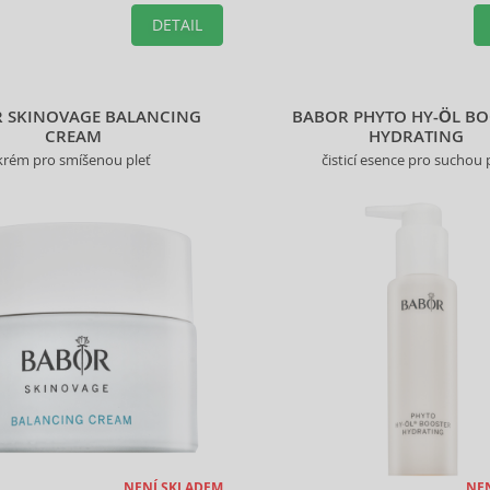
produktu.
vybraného produktu.
DETAIL
 SKINOVAGE BALANCING
BABOR PHYTO HY-ÖL B
CREAM
HYDRATING
krém pro smíšenou pleť
čisticí esence pro suchou 
NENÍ SKLADEM
NE