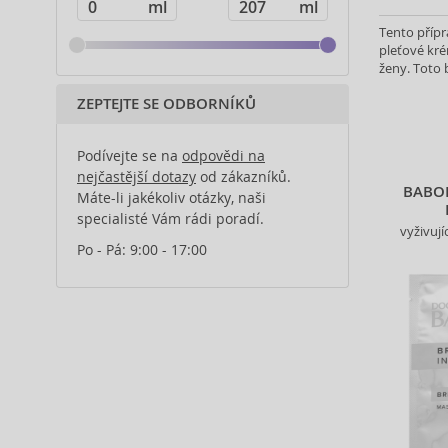
Stop vráskám (2)
Benefit (6)
Tento přípr
Stop pigmentovým skvrnám (1)
Berani (8)
pleťové kré
Omlazení (1)
Beter (3)
ženy. Toto 
Regenerace/Výživa (12)
vybraného 
Bio-Oil (2)
ZEPTEJTE SE ODBORNÍKŮ
Rozjasnění (9)
Biodance (7)
Sjednocení (4)
Bioderma (153)
Podívejte se na
odpovědi na
Zklidnění (1)
Biorepair (22)
nejčastější dotazy
od zákazníků.
Biotherm (103)
BABO
Máte-li jakékoliv otázky, naši
Biretix (1)
specialisté Vám rádi poradí.
vyživují
BlanX (14)
Po - Pá: 9:00 - 17:00
Bobbi Brown (4)
Body Tones (3)
BodyBoom (9)
Borotalco (11)
Bunny Mimi (1)
By Terry (2)
Cantabria Labs (4)
Caudalie (56)