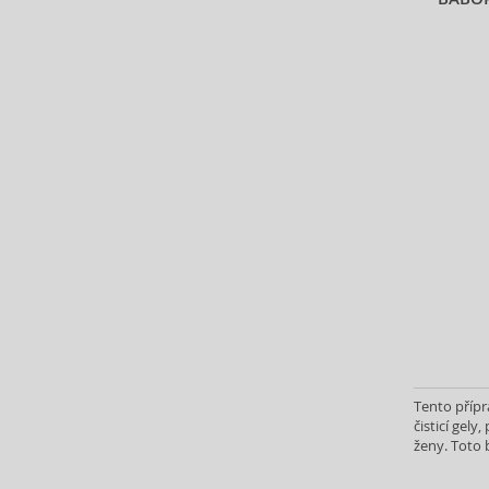
Johnson's (6)
Juvena (6)
Kallos (1)
Kanebo (1)
Kemon (1)
Klorane (4)
L'Occitane (60)
La Mer (3)
La Prairie (1)
La Roche-Posay (106)
Lacalut (8)
Lancaster (47)
Lancôme (36)
Lierac (101)
Lirene (68)
Tento přípr
čisticí gely
Listerine (1)
ženy. Toto 
L´Oréal Paris (106)
vybraného 
M2 Beauté (7)