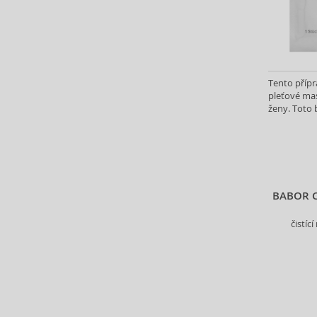
Celimax (8)
CeraVe (33)
Chanel (14)
Clarins (207)
Clinique (83)
Tento přípr
pleťové mas
COCOSOLIS (15)
ženy. Toto
Collistar (54)
produktu.
COSRX (62)
Coxir (13)
Darphin (1)
Davines (8)
BABOR C
Dear Barber (2)
Decléor (9)
čistíc
Depot (20)
Derma:B (7)
Dermacol (206)
Dermalogica (74)
Dior (Christian Dior) (4)