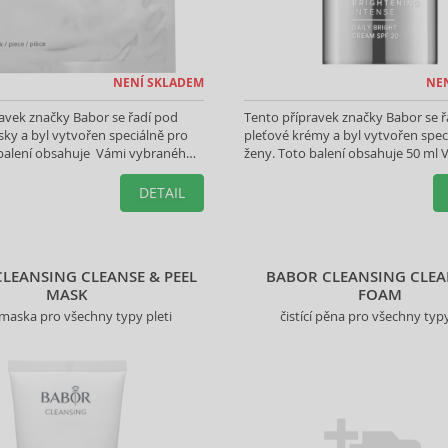
NENÍ SKLADEM
NE
avek značky Babor se řadí pod
Tento přípravek značky Babor se ř
ky a byl vytvořen speciálně pro
pleťové krémy a byl vytvořen spec
 balení obsahuje Vámi vybraného
ženy. Toto balení obsahuje 50 ml 
vybraného produktu.
DETAIL
LEANSING CLEANSE & PEEL
BABOR CLEANSING CLE
MASK
FOAM
í maska pro všechny typy pleti
čistící pěna pro všechny typy