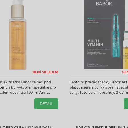
NENÍ SKLADEM
NE
avek značky Babor se řadí pod
Tento přípravek značky Babor se ř
, pěny a byl vytvořen speciálně pro
pleťová séra a byl vytvořen speciá
balení obsahuje 100 ml Vámi
ženy. Toto balení obsahuje 2 x 7 m
produktu.
vybraného produktu.
DETAIL
 DEEP CLEANSING FOAM
BABOR GENTLE PEELING