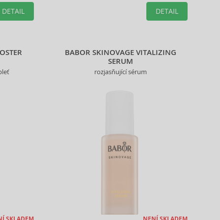
vybraného produktu.
DETAIL
DETAIL
OOSTER
BABOR SKINOVAGE VITALIZING
SERUM
pleť
rozjasňující sérum
NÍ SKLADEM
NENÍ SKLADEM