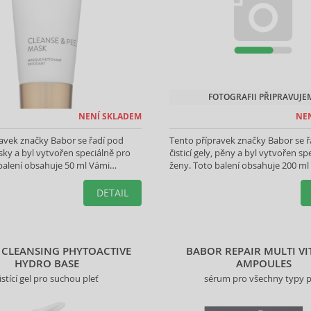
FOTOGRAFII PŘIPRAVUJE
NENÍ SKLADEM
NE
avek značky Babor se řadí pod
Tento přípravek značky Babor se ř
ky a byl vytvořen speciálně pro
čisticí gely, pěny a byl vytvořen sp
balení obsahuje 50 ml Vámi
ženy. Toto balení obsahuje 200 ml
produktu.
vybraného produktu.
DETAIL
CLEANSING PHYTOACTIVE
BABOR REPAIR MULTI V
HYDRO BASE
AMPOULES
istící gel pro suchou pleť
sérum pro všechny typy p