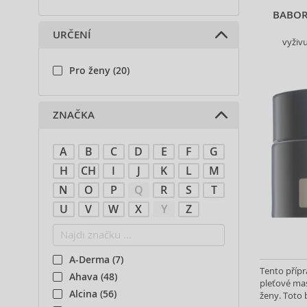
BABOR
URČENÍ
vyživu
Pro ženy (20)
ZNAČKA
A
B
C
D
E
F
G
H
CH
I
J
K
L
M
N
O
P
Q
R
S
T
U
V
W
X
Y
Z
A-Derma (7)
Tento přípr
Ahava (48)
pleťové mas
Alcina (56)
ženy. Toto 