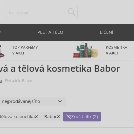
Y
PLEŤ A TĚLO
LÍČENÍ
TOP PARFÉMY
KOSMETIKA
V AKCI
V AKCI
vá a tělová kosmetika Babor
lo
Pleť a tělo Babor
 tělová kosmetika
Babor
Zrušit filtr (2)