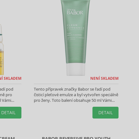
NÍ SKLADEM
NENÍ SKLADEM
adí pod
Tento přípravek značky Babor se řadí pod
lně pro
čisticí pleťové emulze a byl vytvořen speciálně
l Vámi
pro ženy. Toto balení obsahuje 50 ml Vámi
vybraného produktu.
DETAIL
DETAIL
 CREAM
BABOR REVERSIVE PRO YOUTH