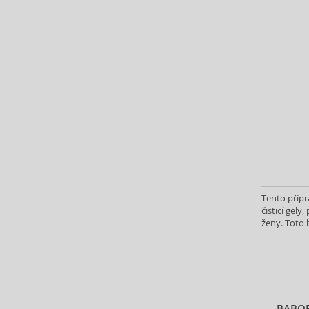
Fanola (1)
Filorga (78)
Foamie (10)
Garnier (7)
Gillette (16)
Glamglow (20)
Glynt (2)
Gosh (7)
Graham Hill (2)
Guerlain (8)
Haruharu Wonder (18)
Tento přípr
Holika Holika (45)
čisticí gely
I Heart Revolution (2)
ženy. Toto 
vybraného 
Insight (4)
InstaLash (1)
Institut Esthederm (16)
ISDIN (15)
Isntree (4)
BABOR