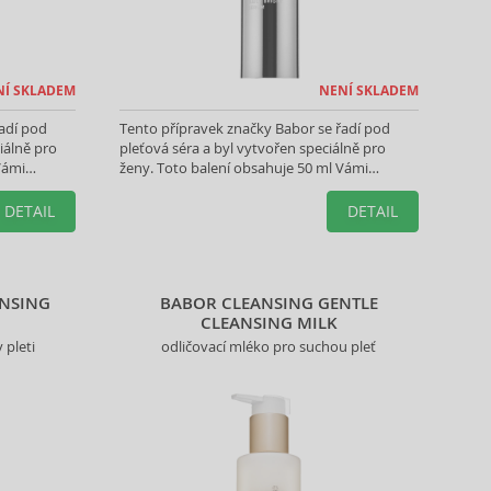
NÍ SKLADEM
NENÍ SKLADEM
adí pod
Tento přípravek značky Babor se řadí pod
iálně pro
pleťová séra a byl vytvořen speciálně pro
Vámi
ženy. Toto balení obsahuje 50 ml Vámi
vybraného produktu.
DETAIL
DETAIL
ANSING
BABOR CLEANSING GENTLE
CLEANSING MILK
 pleti
odličovací mléko pro suchou pleť