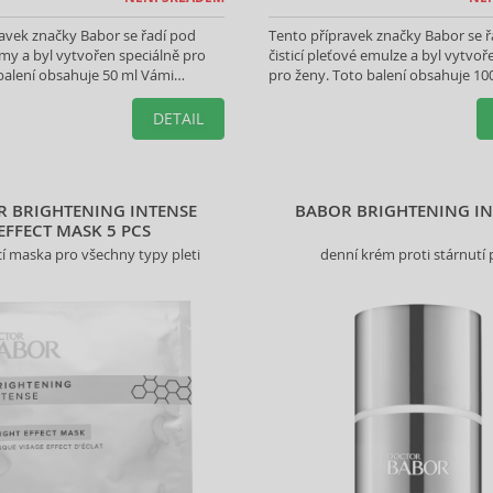
avek značky Babor se řadí pod
Tento přípravek značky Babor se ř
my a byl vytvořen speciálně pro
čisticí pleťové emulze a byl vytvoř
balení obsahuje 50 ml Vámi
pro ženy. Toto balení obsahuje 10
produktu.
vybraného produktu.
DETAIL
R BRIGHTENING INTENSE
BABOR BRIGHTENING IN
EFFECT MASK 5 PCS
cí maska pro všechny typy pleti
denní krém proti stárnutí p