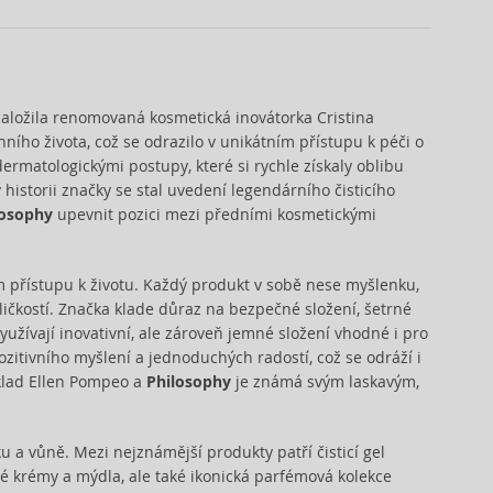
založila renomovaná kosmetická inovátorka Cristina
nního života, což se odrazilo v unikátním přístupu k péči o
dermatologickými postupy, které si rychle získaly oblibu
historii značky se stal uvedení legendárního čisticího
losophy
upevnit pozici mezi předními kosmetickými
m přístupu k životu. Každý produkt v sobě nese myšlenku,
aličkostí. Značka klade důraz na bezpečné složení, šetrné
yužívají inovativní, ale zároveň jemné složení vhodné i pro
pozitivního myšlení a jednoduchých radostí, což se odráží i
íklad Ellen Pompeo a
Philosophy
je známá svým laskavým,
 a vůně. Mezi nejznámější produkty patří čisticí gel
é krémy a mýdla, ale také ikonická parfémová kolekce