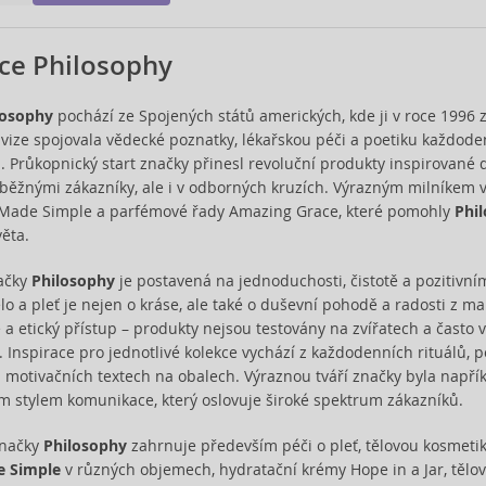
ce Philosophy
losophy
pochází ze Spojených států amerických, kde ji v roce 1996 
jí vize spojovala vědecké poznatky, lékařskou péči a poetiku každode
m. Průkopnický start značky přinesl revoluční produkty inspirované 
běžnými zákazníky, ale i v odborných kruzích. Výrazným milníkem v 
y Made Simple a parfémové řady Amazing Grace, které pomohly
Phi
ěta.
načky
Philosophy
je postavená na jednoduchosti, čistotě a pozitivní
ělo a pleť je nejen o kráse, ale také o duševní pohodě a radosti z m
 a etický přístup – produkty nejsou testovány na zvířatech a často v
ť. Inspirace pro jednotlivé kolekce vychází z každodenních rituálů, 
h motivačních textech na obalech. Výraznou tváří značky byla např
ím stylem komunikace, který oslovuje široké spektrum zákazníků.
značky
Philosophy
zahrnuje především péči o pleť, tělovou kosmetiku
e Simple
v různých objemech, hydratační krémy Hope in a Jar, tělov