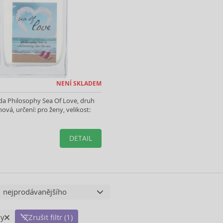
NENÍ SKLADEM
da Philosophy Sea Of Love, druh
ová, určení: pro ženy, velikost:
DETAIL
hy
Zrušit filtr (1)