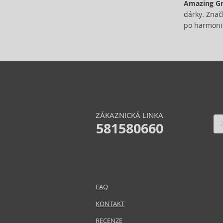
Amazing G
Biodance (7)
dárky. Znač
Bioderma (164)
po harmonii
Biorepair (22)
BioSilk (38)
Biotherm (107)
Biretix (1)
BlanX (14)
Blumarine (4)
Bob Mackie (2)
ZÁKAZNICKÁ LINKA
Bobbi Brown (29)
581580660
Body Tones (3)
BodyBoom (9)
Bond No. 9 (84)
Borotalco (11)
Bottega Veneta (22)
FAQ
Boucheron (38)
KONTAKT
Bourjois (111)
RECENZE
Britney Spears (41)