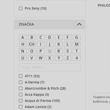
PHILO
Pro ženy (10)
ZNAČKA
A
B
C
D
E
F
G
H
CH
I
J
K
L
M
N
O
P
Q
R
S
T
U
V
W
X
Y
Z
4
4711 (53)
A-Derma (7)
Abercrombie & Fitch (28)
Acca Kappa (3)
Toaletní vo
Acqua di Parma (105)
květinová, u
Adam Levine (2)