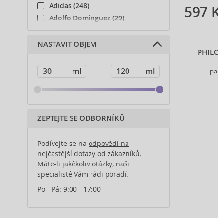
Adidas (248)
597 
Adolfo Dominguez (29)
Adyan (81)
Affinage (1)
NASTAVIT OBJEM
PHIL
Afnan (93)
Agent Provocateur (13)
pa
Ahava (49)
Aigner (43)
Ajmal (168)
Al Haramain (201)
ZEPTEJTE SE ODBORNÍKŮ
Al Wataniah (82)
Alberta Ferretti (1)
Podívejte se na
odpovědi na
Alcina (156)
nejčastější dotazy
od zákazníků.
Máte-li jakékoliv otázky, naši
Alexander McQueen (2)
specialisté Vám rádi poradí.
Alexandre.J (32)
Alfaparf Milano (175)
Po - Pá: 9:00 - 17:00
Alfred Sung (7)
Alpecin (3)