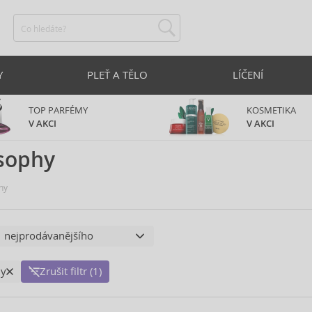
Y
PLEŤ A TĚLO
LÍČENÍ
TOP PARFÉMY
KOSMETIKA
V AKCI
V AKCI
sophy
hy
hy
Zrušit filtr (1)