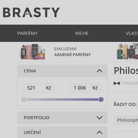
PARFÉMY
NICHE
VLAS
EXKLUZIVNÍ
ARABSKÉ PARFÉMY
Philo
CENA
Philosop
ŘADIT OD:
PORTFOLIO
Philosop
URČENÍ
Parfémy (10)