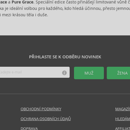
race
a
Pure Grace
. Speciální edice často přinášejí limitované vůně č
ka je ideální volbou pro každého, kdo hledá účinnou, přesto jemno
 mezi krásou těla i duše.
PŘIHLASTE SE K ODBĚRU NOVINEK
MUŽ
ŽENA
OBCHODNÍ PODMÍNKY
MAGAZÍ
OCHRANA OSOBNÍCH ÚDAJŮ
HLEDÁM
DOPRAVA
AFFILI