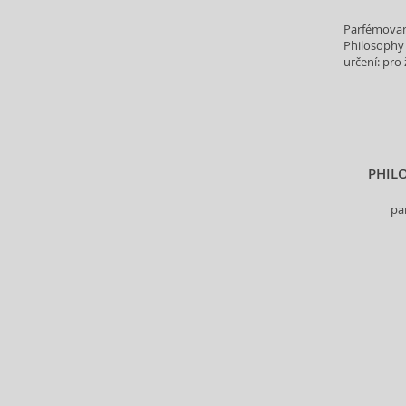
Alter Ego (35)
Parfémovan
Alterna (148)
Philosophy 
Alyssa Ashley (51)
určení: pro 
American Crew (82)
Amethyste Professional (1)
Amika (9)
Amouage (77)
Amouroud (1)
PHIL
Anastasia Beverly Hills (35)
pa
Andy Warhol (2)
Anfar (61)
Anfas (1)
Angel Schlesser (35)
Animale (4)
Anna Sui (23)
Annayake (14)
Anne Möller (20)
Annick Goutal (48)