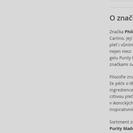
Barulab (6)
Bath & Body Works (61)
O znač
Batiste (32)
Beauty of Joseon (25)
Značka
Phi
Bebe (11)
Carlino. Je
Benefit (45)
pleť i vůní
Benetton (59)
nejen mezi 
gelu Purit
Bentley (25)
značkami sv
Berani (14)
Beter (7)
Filozofie z
Betsey Johnson (1)
že péče o t
Betty Boop (3)
ingredience
Beverly Hills Polo Club (12)
citlivou ple
Beyonce (21)
v ikonickýc
inspirativn
Bijan (3)
Bill Blass (5)
Sortiment 
Billie Eilish (6)
Purity Mad
Bio-Oil (2)