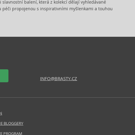
i slavnostní balení, která z kolekcí dělají vyhledávané
u péči propojenou s inspirativními myšlenkami a touhou
INFO@BRASTY.CZ
N
E BLOGGERY
ATE PROGRAM