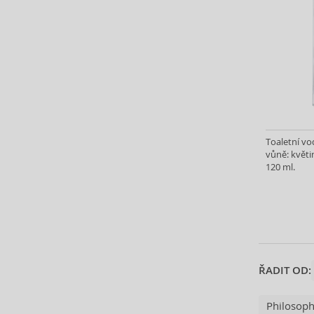
ASP (2)
Atkinsons (32)
Atopalm (7)
Aveda (61)
Avène (32)
Avril Lavigne (9)
Axe (4)
Axis-Y (13)
Toaletní vo
Azha (37)
vůně: květin
120 ml.
Azzaro (87)
Babor (20)
Baby Boom (4)
Baldessarini (35)
Baldinini (1)
Balenciaga (3)
ŘADIT OD:
Balmain (79)
Banana Republic (47)
Philosop
Banbu (1)