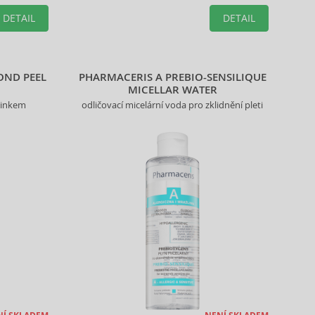
vybraného produktu.
DETAIL
DETAIL
OND PEEL
PHARMACERIS A PREBIO-SENSILIQUE
MICELLAR WATER
činkem
odličovací micelární voda pro zklidnění pleti