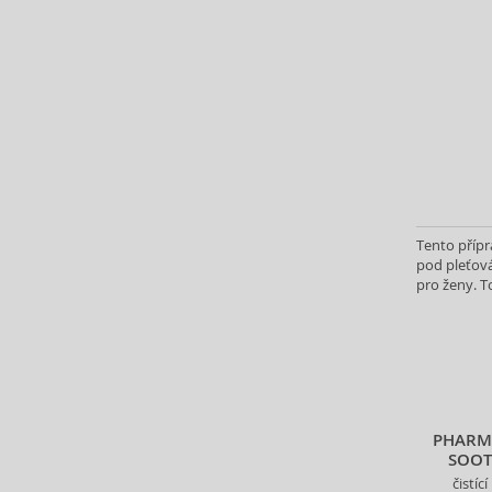
ASP (2)
Atkinsons (31)
Atopalm (7)
Aveda (61)
Avène (32)
Avril Lavigne (9)
Axe (4)
Axis-Y (13)
Azha (37)
Tento přípr
pod pleťová
Azzaro (87)
pro ženy. T
Babor (20)
vybraného 
Baby Boom (4)
Baldessarini (35)
Baldinini (1)
Balenciaga (3)
Balmain (79)
PHARMA
SOOT
Banana Republic (47)
čistí
Banbu (1)