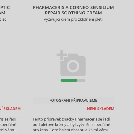
PTIC-
PHARMACERIS A CORNEO-SENSILIUM
AM
REPAIR SOOTHING CREAM
pleť
vyživující krém pro zklidnění pleti
FOTOGRAFII PŘIPRAVUJEME
NÍ SKLADEM
NENÍ SKLADEM
s se řadí
Tento přípravek značky Pharmaceris se řadí
speciálně
pod pleťové krémy a byl vytvořen speciálně
 ml Vámi
pro ženy. Toto balení obsahuje 75 ml Vámi