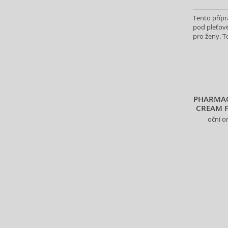
Alter Ego (35)
Tento přípr
Alterna (148)
pod pleťové
Alyssa Ashley (51)
pro ženy. T
American Crew (82)
vybraného 
Amethyste Professional (1)
Amika (9)
Amouage (77)
Amouroud (1)
PHARMACE
CREAM F
Anastasia Beverly Hills (35)
oční o
Andy Warhol (2)
Anfar (61)
Anfas (1)
Angel Schlesser (35)
Animale (4)
Anna Sui (23)
Annayake (14)
Anne Möller (20)
Annick Goutal (48)