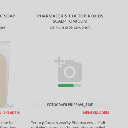
C SOAP
PHARMACERIS T OCTOPIROX DS
SCALP TONICUM
nkem
tonikum proti zarudnutí
FOTOGRAFII PŘIPRAVUJEME
NÍ SKLADEM
NENÍ SKLADEM
s se řadí
Tento přípravek značky Pharmaceris se řadí
ě pro ženy.
pod pleťová tonika a byl vytvořen speciálně