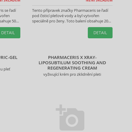
NÍ SKLADEM
NENÍ SKLADEM
s se řadí
Tento přípravek značky Pharmaceris se řadí
tvořen
pod čisticí pleťové vody a byl vytvořen
sahuje 50
speciálně pro ženy. Toto balení obsahuje 200
ml Vámi vybraného produktu.
DETAIL
DETAIL
RIC-GEL
PHARMACERIS X XRAY-
LIPOSUBTILUM SOOTHING AND
REGENERATING CREAM
ou pleť
vyživující krém pro zklidnění pleti