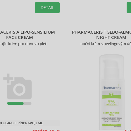
produktu.
vybraného produktu.
DETAIL
CERIS A LIPO-SENSILIUM
PHARMACERIS T SEBO-ALM
FACE CREAM
NIGHT CREAM
vující krém pro obnovu pleti
noční krém s peelingovým ú
OTOGRAFII PŘIPRAVUJEME