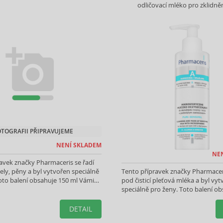
odličovací mléko pro zklidněn
OTOGRAFII PŘIPRAVUJEME
NENÍ SKLADEM
NE
avek značky Pharmaceris se řadí
gely, pěny a byl vytvořen speciálně
Tento přípravek značky Pharmaceri
oto balení obsahuje 150 ml Vámi
pod čisticí pleťová mléka a byl vy
produktu.
speciálně pro ženy. Toto balení o
ml Vámi vybraného produktu.
DETAIL