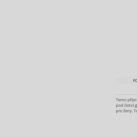
Barulab (6)
Bath & Body Works (61)
Batiste (32)
Beauty of Joseon (25)
Bebe (11)
Benefit (45)
Benetton (59)
Bentley (25)
Berani (14)
Beter (7)
F
Betsey Johnson (1)
Betty Boop (3)
Beverly Hills Polo Club (12)
Tento přípr
pod čisticí 
Beyonce (21)
pro ženy. T
Bijan (3)
vybraného 
Bill Blass (5)
Billie Eilish (6)
Bio-Oil (2)