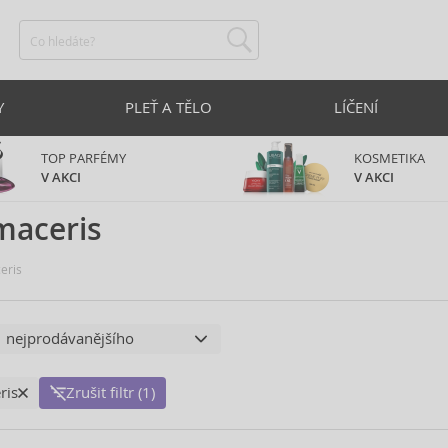
Y
PLEŤ A TĚLO
LÍČENÍ
TOP PARFÉMY
KOSMETIKA
V AKCI
V AKCI
maceris
eris
ris
Zrušit filtr (1)