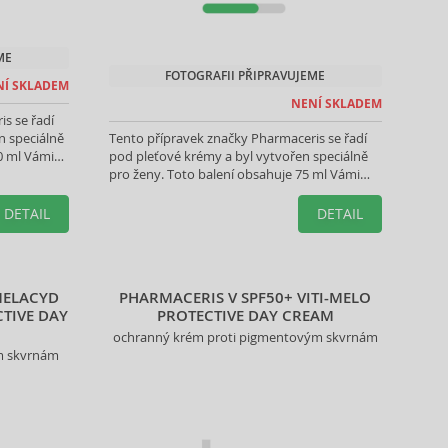
ME
FOTOGRAFII PŘIPRAVUJEME
NÍ SKLADEM
NENÍ SKLADEM
s se řadí
en speciálně
Tento přípravek značky Pharmaceris se řadí
0 ml Vámi
pod pleťové krémy a byl vytvořen speciálně
pro ženy. Toto balení obsahuje 75 ml Vámi
vybraného produktu.
DETAIL
DETAIL
MELACYD
PHARMACERIS V SPF50+ VITI-MELO
TIVE DAY
PROTECTIVE DAY CREAM
ochranný krém proti pigmentovým skvrnám
m skvrnám