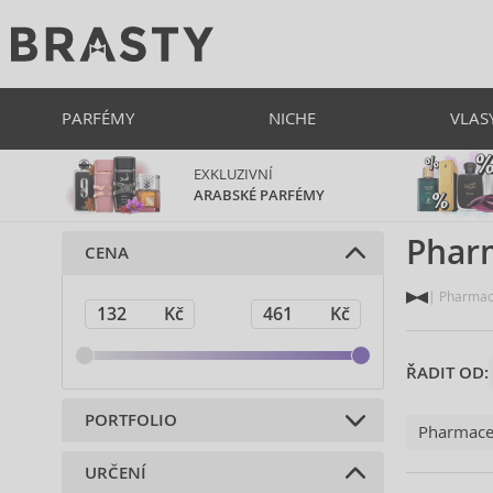
PARFÉMY
NICHE
VLAS
EXKLUZIVNÍ
ARABSKÉ PARFÉMY
Phar
CENA
Pharmac
ŘADIT OD:
PORTFOLIO
Pharmace
URČENÍ
Pleťová a tělová kosmetika (50)