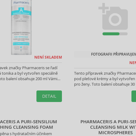
FOTOGRAFII PŘIPRAVUJE
NENÍ SKLADEM
NE
avek značky Pharmaceris se řadí
 tonika a byl vytvořen speciálně
Tento přípravek značky Pharmaceri
oto balení obsahuje 200 ml Vámi
pod pleťové krémy a byl vytvořen 
produktu.
pro ženy. Toto balení obsahuje 30
vybraného produktu.
DETAIL
CERIS A PURI-SENSILIUM
PHARMACERIS A PURI-SE
HING CLEANSING FOAM
CLEANSING MILK WI
MICROSPHERES
cí pěna s hydratačním účinkem