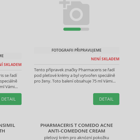
FOTOGRAFII PŘIPRAVUJEME
ME
NENÍ SKLADEM
NÍ SKLADEM
Tento přípravek značky Pharmaceris se řadí
s se řadí
pod pleťové krémy a byl vytvořen speciálně
speciálně
pro ženy. Toto balení obsahuje 75 ml Vámi
 ml Vámi
vybraného produktu.
DETAIL
DETAIL
NSIMIL
PHARMACERIS T COMEDO ACNE
TH
ANTI-COMEDONE CREAM
pleťový krém pro aknózní pokožku