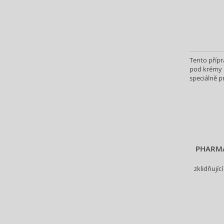
Antonio Banderas (69)
Antonio Puig (8)
Anua (29)
Apivita (64)
Apothecary87 (5)
Tento přípr
pod krémy n
Aquolina (30)
speciálně p
Arabiyat Prestige (68)
ml Vámi vy
Aramis (15)
Ard Al Zaafaran (21)
Ardell (52)
Ariana Grande (18)
Aristocrazy (4)
PHARMA
Armaf (293)
zklidňují
Armand Basi (20)
Armani (Giorgio Armani) (217)
Artdeco (159)
Artègo (67)
Asdaaf (30)