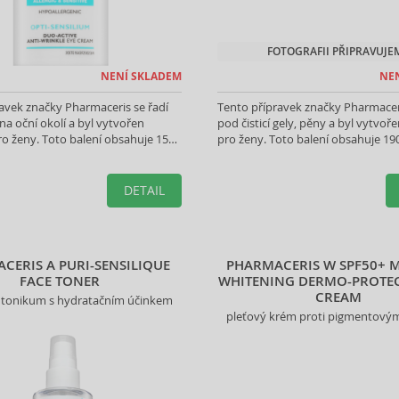
FOTOGRAFII PŘIPRAVUJE
NENÍ SKLADEM
NE
avek značky Pharmaceris se řadí
Tento přípravek značky Pharmaceri
a oční okolí a byl vytvořen
pod čisticí gely, pěny a byl vytvoř
ro ženy. Toto balení obsahuje 15
pro ženy. Toto balení obsahuje 19
braného produktu.
vybraného produktu.
DETAIL
CERIS A PURI-SENSILIQUE
PHARMACERIS W SPF50+ 
FACE TONER
WHITENING DERMO-PROTEC
CREAM
cí tonikum s hydratačním účinkem
pleťový krém proti pigmentový