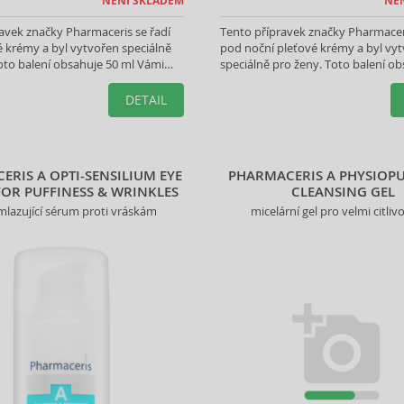
NENÍ SKLADEM
NE
avek značky Pharmaceris se řadí
Tento přípravek značky Pharmaceri
 krémy a byl vytvořen speciálně
pod noční pleťové krémy a byl vy
oto balení obsahuje 50 ml Vámi
speciálně pro ženy. Toto balení ob
produktu.
ml Vámi vybraného produktu.
DETAIL
RIS A OPTI-SENSILIUM EYE
PHARMACERIS A PHYSIOPU
OR PUFFINESS & WRINKLES
CLEANSING GEL
mlazující sérum proti vráskám
micelární gel pro velmi citliv