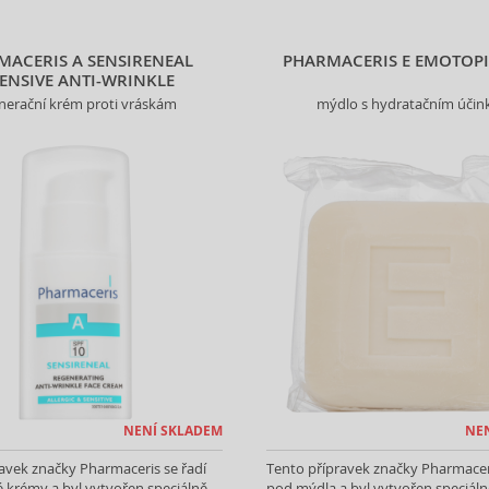
MACERIS A SENSIRENEAL
PHARMACERIS E EMOTOPI
ENSIVE ANTI-WRINKLE
nerační krém proti vráskám
mýdlo s hydratačním úči
NENÍ SKLADEM
NE
avek značky Pharmaceris se řadí
Tento přípravek značky Pharmaceri
 krémy a byl vytvořen speciálně
pod mýdla a byl vytvořen speciáln