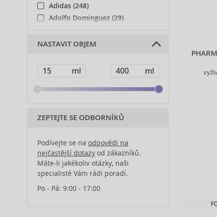
vybraného 
Adidas (248)
Adolfo Dominguez (29)
Adyan (81)
Affinage (1)
NASTAVIT OBJEM
PHARMA
Afnan (93)
Agent Provocateur (13)
vyži
Ahava (49)
Aigner (42)
Ajmal (170)
Al Haramain (201)
ZEPTEJTE SE ODBORNÍKŮ
Al Wataniah (82)
Alberta Ferretti (1)
Podívejte se na
odpovědi na
Alcina (156)
nejčastější dotazy
od zákazníků.
Máte-li jakékoliv otázky, naši
Alexander McQueen (2)
specialisté Vám rádi poradí.
Alexandre.J (32)
Alfaparf Milano (175)
Po - Pá: 9:00 - 17:00
Alfred Sung (7)
F
Alpecin (3)