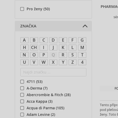
PHARMACE
Pro ženy (50)
sé
ZNAČKA
A
B
C
D
E
F
G
H
CH
I
J
K
L
M
N
O
P
Q
R
S
T
U
V
W
X
Y
Z
4
4711 (53)
A-Derma (7)
F
Abercrombie & Fitch (28)
Acca Kappa (3)
Tento přípr
Acqua di Parma (105)
pod pleťová
ženy. Toto 
Adam Levine (2)