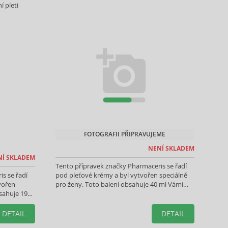
í pleti
FOTOGRAFII PŘIPRAVUJEME
NENÍ SKLADEM
NÍ SKLADEM
Tento přípravek značky Pharmaceris se řadí
s se řadí
pod pleťové krémy a byl vytvořen speciálně
tvořen
pro ženy. Toto balení obsahuje 40 ml Vámi
bsahuje 190
vybraného produktu.
DETAIL
DETAIL