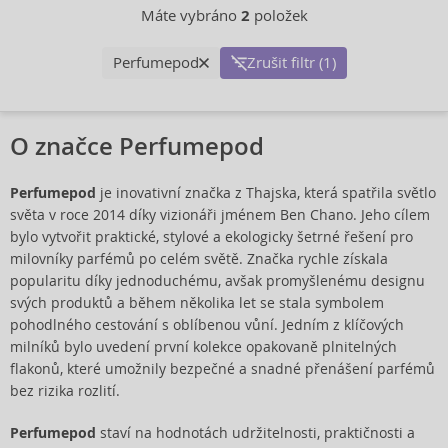
Máte vybráno
2
položek
Perfumepod
Zrušit filtr (1)
O značce Perfumepod
Perfumepod
je inovativní značka z Thajska, která spatřila světlo
světa v roce 2014 díky vizionáři jménem Ben Chano. Jeho cílem
bylo vytvořit praktické, stylové a ekologicky šetrné řešení pro
milovníky parfémů po celém světě. Značka rychle získala
popularitu díky jednoduchému, avšak promyšlenému designu
svých produktů a během několika let se stala symbolem
pohodlného cestování s oblíbenou vůní. Jedním z klíčových
milníků bylo uvedení první kolekce opakovaně plnitelných
flakonů, které umožnily bezpečné a snadné přenášení parfémů
bez rizika rozlití.
Perfumepod
staví na hodnotách udržitelnosti, praktičnosti a