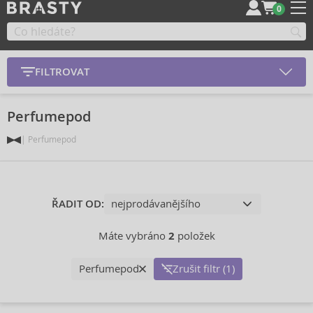
0
FILTROVAT
Perfumepod
Perfumepod
ŘADIT OD:
Máte vybráno
2
položek
Perfumepod
Zrušit filtr (1)