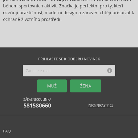
během sportovních aktivit. Značka je perfektní pro ty, kteří
oceňují praktičnost, moderní design a zároveň chtějí přispívat k
ochraně životního prostředí.
PŘIHLASTE SE K ODBĚRU NOVINEK
MUŽ
ŽENA
ZÁKAZNICKÁ LINKA
581580660
INFO@BRASTY.CZ
FAQ