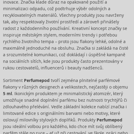
inovace. Značka klade důraz na opakované použití a
minimalizaci odpadu, což podtrhuje výběr odolných a
recyklovatelných materiálů. Všechny produkty jsou navrženy
tak, aby respektovaly životní prostředí a zároveň přinášely
radost z každodenního používání. Kreativní koncept značky se
inspiruje městským stylem, moderními trendy i potřebou
rychlého životního tempa – proto jsou flakony lehké, odolné a
maximálně jednoduché na obsluhu. Značka si zakládá na čisté
a srozumitelné komunikaci, což dokládají i úspěšné kampaně
na sociálních sítích, kde jsou produkty často prezentovány v
rukou cestovatelů, influencerů i beauty nadšenců.
Sortiment
Perfumepod
tvoří zejména plnitelné parfémové
flakony v různých designech a velikostech, nejčastěji o objemu
5 ml
. Ikonickým produktem je minimalistický atomizér, který
umožňuje snadné doplnění parfému bez nutnosti trychtýřů či
zdlouhavého přelévání. Vedle základní kolekce nabízí značka i
limitované edice s originálními barvami nebo motivy, které
oslovují milovníky stylových doplňků. Produkty
Perfumepod
jsou ideální volbou pro každého, kdo chce mít svůj oblíbený
parfém stále po ruce – ať už při cestování, ve škole, práci nebo