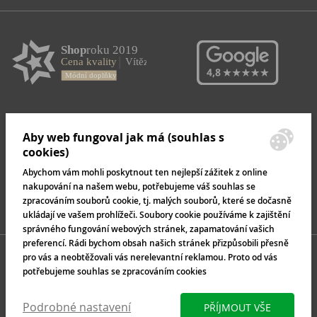
Aby web fungoval jak má (souhlas s
cookies)
Abychom vám mohli poskytnout ten nejlepší zážitek z online
nakupování na našem webu, potřebujeme váš souhlas se
zpracováním souborů cookie, tj. malých souborů, které se dočasně
ukládají ve vašem prohlížeči. Soubory cookie používáme k zajištění
správného fungování webových stránek, zapamatování vašich
preferencí. Rádi bychom obsah našich stránek přizpůsobili přesně
pro vás a neobtěžovali vás nerelevantní reklamou. Proto od vás
potřebujeme souhlas se zpracováním cookies
Podrobné nastavení
PŘÍJMOUT VŠE