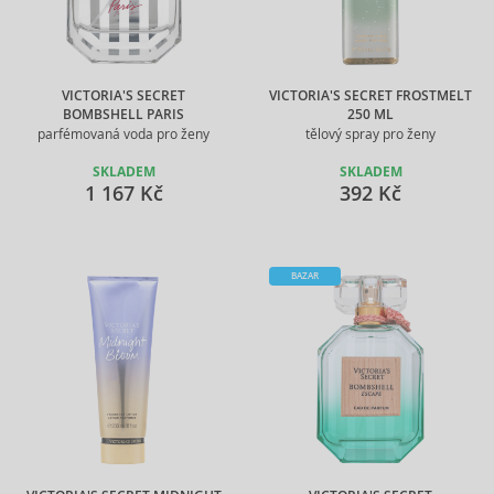
VICTORIA'S SECRET
VICTORIA'S SECRET FROSTMELT
BOMBSHELL PARIS
250 ML
parfémovaná voda pro ženy
tělový spray pro ženy
SKLADEM
SKLADEM
1 167 Kč
392 Kč
BAZAR