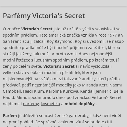
Parfémy Victoria's Secret
O značce
Victoria’s Secret
jste už určitě slyšeli v souvislosti se
spodním prádlem. Tato americká značka vznikla v roce 1977 a v
San Franciscu ji založil Roy Raymond. Roy si uvědomil, že nákup
spodního prádla může být i hodně příjemná záležitost, kterou
si užijí jak ženy, tak muži. A proto vznikl dnes nejznámější
módní řetězec s luxusním spodním prádlem, po kterém touží
ženy po celém světě.
Victoria’s Secret
si navíc vysloužila i
velkou slávu v oblasti módních přehlídek, které jsou
nejsledovanější na světě a mezi takzvané andílky, kteří prádlo
předvádí, patří nejznámější modelky jako Miranda Kerr, Naomi
Campbell, Heidi Klum, Karolina Kurkova, Kendall Jenner či Bella
Hadid. Mimo spodní prádlo dnes pod značkou Victoria’s Secret
najdeme i
parfémy
,
kosmetiku
a
módní doplňky
.
Parfém
je důležitá součást ženské garderoby, i když není vidět
na první pohled. Se správně zvolenou vůní se budete cítit