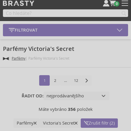
0
FILTROVAT
Parfémy Victoria's Secret
Parfémy
Parfémy Victoria's Secret
1
2
…
12
ŘADIT OD:
Máte vybráno
356
položek
Parfémy
Victoria's Secret
Zrušit filtr (2)