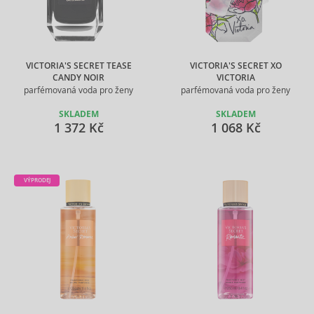
VICTORIA'S SECRET TEASE
VICTORIA'S SECRET XO
CANDY NOIR
VICTORIA
parfémovaná voda pro ženy
parfémovaná voda pro ženy
SKLADEM
SKLADEM
1 372 Kč
1 068 Kč
VÝPRODEJ