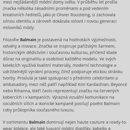
mezi nejžádanější módní domy světa. V průběhu let prošla
značka několika zásadními proměnami a pod vedením
kreativních ředitelů, jako je Olivier Rousteing, si zachovala
silnou identitu a zároveň dokázala oslovit i novou generaci
milovníků módy.
Filozofie
Balmain
je postavená na hodnotách výjimečnosti,
odvahy a inovace. Značka se inspiruje pařížským šarmem,
historickým dědictvím i současnou kulturou, přičemž klade
důraz na originalitu a osobitost každého modelu. Ve svých
kolekcích využívá kvalitní materiály, moderní technologie a
udržitelnější výrobní procesy, čímž podporuje etickou stránku
tvorby. Proslulá je také spoluprací s předními celebritami a
ambasadory, mezi něž patří například Kim Kardashian, Beyoncé
nebo Rihanna, kteří často reprezentují značku na červených
kobercích i v kampaních. Výrazná vizuální komunikace na
sociálních sítích a ikonické kampaně posilují pověst Balmain
coby průkopníka současného luxusu.
V sortimentu
Balmain
dominují nejen haute couture a ready-to-
wear kolekce, ale také luxusní módní doplňky, kabelky a