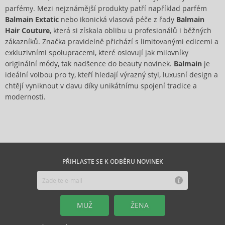
parfémy. Mezi nejznámější produkty patří například parfém
Balmain Extatic
nebo ikonická vlasová péče z řady
Balmain
Hair Couture
, která si získala oblibu u profesionálů i běžných
zákazníků. Značka pravidelně přichází s limitovanými edicemi a
exkluzivními spolupracemi, které oslovují jak milovníky
originální módy, tak nadšence do beauty novinek.
Balmain
je
ideální volbou pro ty, kteří hledají výrazný styl, luxusní design a
chtějí vyniknout v davu díky unikátnímu spojení tradice a
modernosti.
PŘIHLASTE SE K ODBĚRU NOVINEK
MUŽ
ŽENA