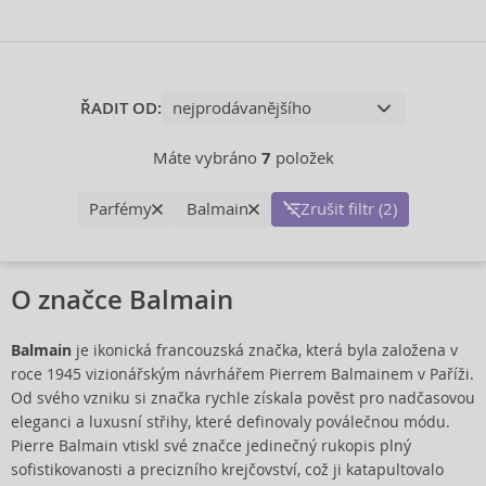
ŘADIT OD:
Máte vybráno
7
položek
Parfémy
Balmain
Zrušit filtr (2)
O značce Balmain
Balmain
je ikonická francouzská značka, která byla založena v
roce 1945 vizionářským návrhářem Pierrem Balmainem v Paříži.
Od svého vzniku si značka rychle získala pověst pro nadčasovou
eleganci a luxusní střihy, které definovaly poválečnou módu.
Pierre Balmain vtiskl své značce jedinečný rukopis plný
sofistikovanosti a precizního krejčovství, což ji katapultovalo