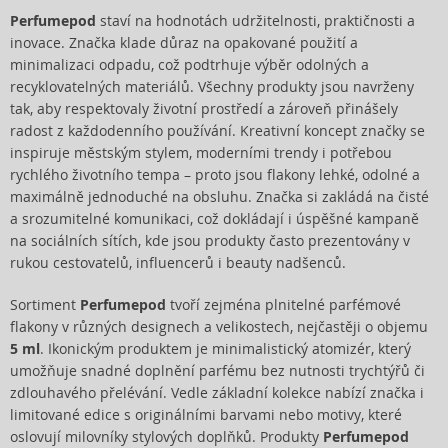
Perfumepod
staví na hodnotách udržitelnosti, praktičnosti a
inovace. Značka klade důraz na opakované použití a
minimalizaci odpadu, což podtrhuje výběr odolných a
recyklovatelných materiálů. Všechny produkty jsou navrženy
tak, aby respektovaly životní prostředí a zároveň přinášely
radost z každodenního používání. Kreativní koncept značky se
inspiruje městským stylem, moderními trendy i potřebou
rychlého životního tempa – proto jsou flakony lehké, odolné a
maximálně jednoduché na obsluhu. Značka si zakládá na čisté
a srozumitelné komunikaci, což dokládají i úspěšné kampaně
na sociálních sítích, kde jsou produkty často prezentovány v
rukou cestovatelů, influencerů i beauty nadšenců.
Sortiment
Perfumepod
tvoří zejména plnitelné parfémové
flakony v různých designech a velikostech, nejčastěji o objemu
5 ml
. Ikonickým produktem je minimalistický atomizér, který
umožňuje snadné doplnění parfému bez nutnosti trychtýřů či
zdlouhavého přelévání. Vedle základní kolekce nabízí značka i
limitované edice s originálními barvami nebo motivy, které
oslovují milovníky stylových doplňků. Produkty
Perfumepod