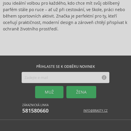
jsou ideální volbou pro každého, kdo chce mít svůj oblíbený
parfém stále po ruce – ať už při cestování, ve škole, práci nebo
během sportovních aktivit. Značka je perfektní pro ty, kteří
oceňují praktičnost, moderní design a zároveň chtějí přispívat k
ochraně životního prostředí.
PŘIHLASTE SE K ODBĚRU NOVINEK
MUŽ
ŽENA
ZÁKAZNICKÁ LINKA
581580660
INFO@BRASTY.CZ