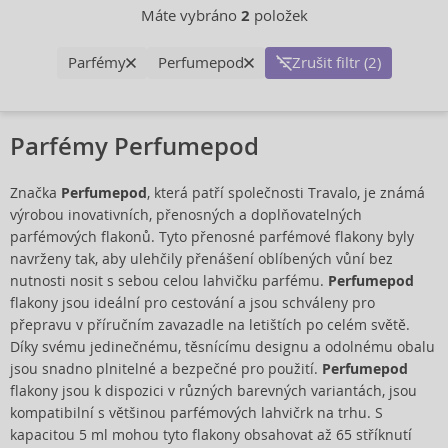
Máte vybráno
2
položek
Parfémy
Perfumepod
Zrušit filtr (2)
Parfémy Perfumepod
Značka
Perfumepod
, která patří společnosti Travalo, je známá
výrobou inovativních, přenosných a doplňovatelných
parfémových flakonů. Tyto přenosné parfémové flakony byly
navrženy tak, aby ulehčily přenášení oblíbených vůní bez
nutnosti nosit s sebou celou lahvičku parfému.
Perfumepod
flakony jsou ideální pro cestování a jsou schváleny pro
přepravu v příručním zavazadle na letištích po celém světě.
Díky svému jedinečnému, těsnícímu designu a odolnému obalu
jsou snadno plnitelné a bezpečné pro použití.
Perfumepod
flakony jsou k dispozici v různých barevných variantách, jsou
kompatibilní s většinou parfémových lahvičrk na trhu. S
kapacitou 5 ml mohou tyto flakony obsahovat až 65 stříknutí