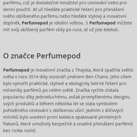
parfému, což je dostatečné množství pro cestování nebo pro
denní použití. Ať už hledáte praktické řešení pro přenášení
svého oblíbeného parfému nebo hledáte stylový a inovativní
doplněk,
Perfumepod
je ideální volbou. S
Perfumepod
můžete
mít svůj oblíbený parfém vždy po ruce, ať už jste kdekoli.
O značce Perfumepod
Perfumepod
je inovativní značka z Thajska, která spatřila světlo
světa v roce 2014 díky vizionáři jménem Ben Chano. Jeho cílem
bylo vytvořit praktické, stylové a ekologicky šetrné řešení pro
milovníky parfémů po celém světě. Značka rychle získala
popularitu díky jednoduchému, avšak promyšlenému designu
svých produktů a během několika let se stala symbolem
pohodlného cestování s oblíbenou vůní. Jedním z klíčových
milníků bylo uvedení první kolekce opakovaně plnitelných
flakonů, které umožnily bezpečné a snadné přenášení parfémů
bez rizika rozlití.