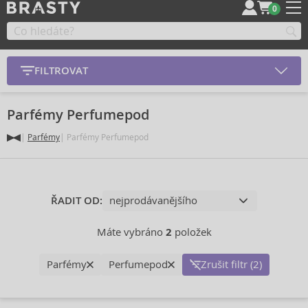
0
FILTROVAT
Parfémy Perfumepod
Parfémy
Parfémy Perfumepod
ŘADIT OD:
Máte vybráno
2
položek
Parfémy
Perfumepod
Zrušit filtr (2)