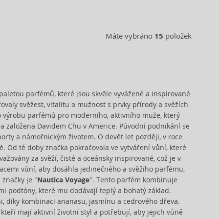
Máte vybráno
15
položek
paletou parfémů, které jsou skvěle vyvážené a inspirované
ovaly svěžest, vitalitu a mužnost s prvky přírody a svěžích
pro výrobu parfémů pro moderního, aktivního muže, který
yla založena Davidem Chu v Americe. Původní podnikání se
rty a námořnickým životem. O devět let později, v roce
ě. Od té doby značka pokračovala ve vytváření vůní, které
važovány za svěží, čisté a oceánsky inspirované, což je v
acemi vůní, aby dosáhla jedinečného a svěžího parfému,
 značky je "
Nautica Voyage
". Tento parfém kombinuje
ými podtóny, které mu dodávají teplý a bohatý základ.
ůni, díky kombinaci ananasu, jasmínu a cedrového dřeva.
ří mají aktivní životní styl a potřebují, aby jejich vůně