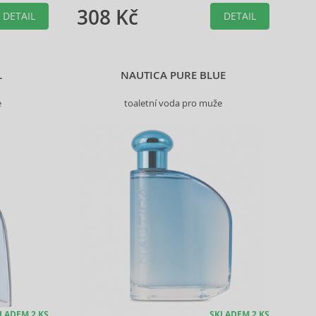
308 Kč
DETAIL
DETAIL
L
NAUTICA PURE BLUE
e
toaletní voda pro muže
LADEM 2 KS
SKLADEM 2 KS