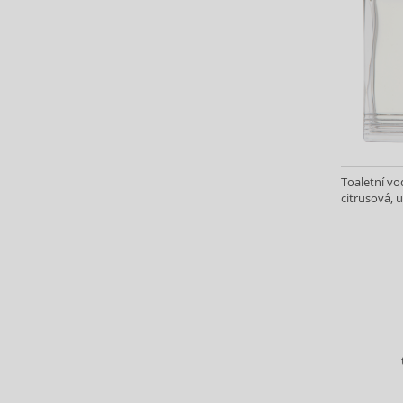
Beyonce (21)
Bijan (3)
Bill Blass (5)
Billie Eilish (6)
Biotherm (4)
Blumarine (4)
Bob Mackie (2)
Bond No. 9 (84)
Toaletní vo
Bottega Veneta (22)
citrusová, u
Boucheron (38)
Bourjois (12)
Britney Spears (41)
Bruno Banani (76)
Brut (1)
Bugatti (4)
Burberry (90)
Bvlgari (127)
Byblos (12)