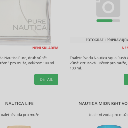
FOTOGRAFII PŘIPRAVUJE
NENÍ SKLADEM
NE
da Nautica Pure, druh vůně:
Toaletní voda Nautica Aqua Rush 
rčení: pro muže, velikost: 100 ml.
vůně: citrusová, určení: pro muže, 
100 ml.
DETAIL
NAUTICA LIFE
NAUTICA MIDNIGHT V
toaletní voda pro muže
toaletní voda pro muž