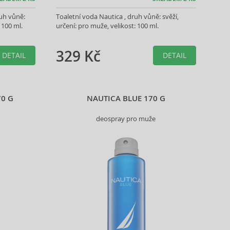
ruh vůně:
Toaletní voda Nautica , druh vůně: svěží,
 100 ml.
určení: pro muže, velikost: 100 ml.
329 Kč
DETAIL
DETAIL
70 G
NAUTICA BLUE 170 G
deospray pro muže