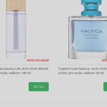
NENÍ SKLADEM
NE
da Nautica Life, druh vůně: dřevitá,
Toaletní voda Nautica , druh vůně: 
muže, velikost: 100 ml.
určení: pro muže, velikost: 50 ml.
DETAIL