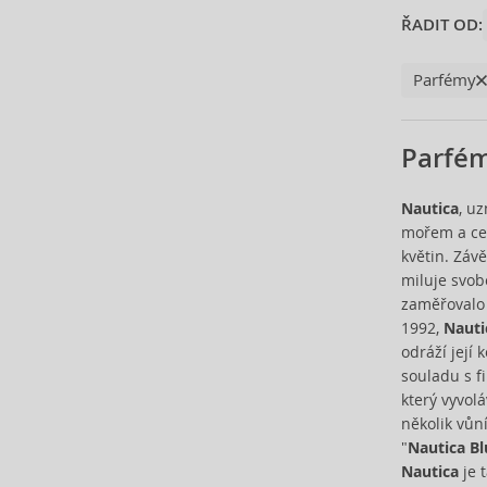
Chloé (77)
ŘADIT OD:
Chopard (49)
Christian Audigier (11)
Parfémy
Christian Lacroix (2)
Christina Aguilera (30)
Parfém
Clarins (3)
Clean (44)
Clinique (16)
Nautica
, u
mořem a ce
Coach (31)
květin. Záv
Costume National (13)
miluje svob
Coty (11)
zaměřovalo 
Courreges (16)
1992,
Nauti
Creed (50)
odráží její
Cristiano Ronaldo (13)
souladu s fi
Cuba (90)
který vyvol
několik vůn
Custo Barcelona (7)
"
Nautica Bl
Dana (1)
Nautica
je 
David Beckham (70)