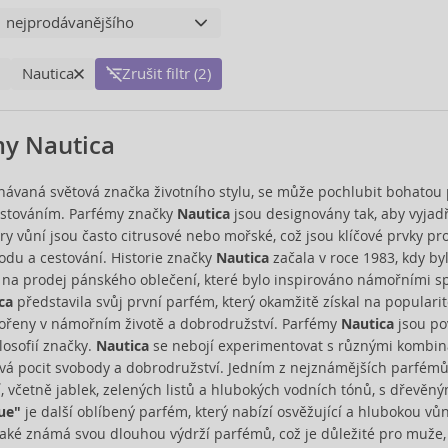
Nautica
Zrušit filtr (2)
y Nautica
znávaná světová značka životního stylu, se může pochlubit bohatou 
stováním. Parfémy značky
Nautica
jsou designovány tak, aby vyjadř
ěry vůní jsou často citrusové nebo mořské, což jsou klíčové prvky 
odu a cestování. Historie značky
Nautica
začala v roce 1983, kdy b
na prodej pánského oblečení, které bylo inspirováno námořními spo
ca
představila svůj první parfém, který okamžitě získal na popularit
 kořeny v námořním životě a dobrodružství. Parfémy
Nautica
jsou po
losofií značky.
Nautica
se nebojí experimentovat s různými kombin
ává pocit svobody a dobrodružství. Jedním z nejznámějších parfémů
í, včetně jablek, zelených listů a hlubokých vodních tónů, s dřevěn
ue"
je další oblíbený parfém, který nabízí osvěžující a hlubokou v
také známá svou dlouhou výdrží parfémů, což je důležité pro muže, kte