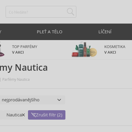
Y
PLEŤ A TĚLO
LÍČENÍ
TOP PARFÉMY
KOSMETIKA
V AKCI
V AKCI
émy Nautica
Parfémy Nautica
Nautica
Zrušit filtr (2)