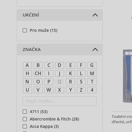
URČENÍ
Pro muže (15)
ZNAČKA
A
B
C
D
E
F
G
H
CH
I
J
K
L
M
N
O
P
Q
R
S
T
U
V
W
X
Y
Z
4
4711 (53)
Toaletní vo
Abercrombie & Fitch (28)
dřevitá, urč
Acca Kappa (3)