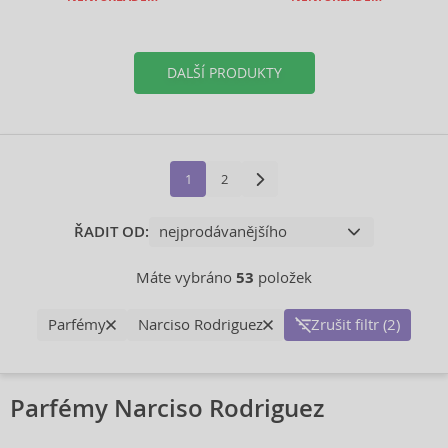
DALŠÍ PRODUKTY
1
2
ŘADIT OD:
Máte vybráno
53
položek
Parfémy
Narciso Rodriguez
Zrušit filtr (2)
Parfémy Narciso Rodriguez