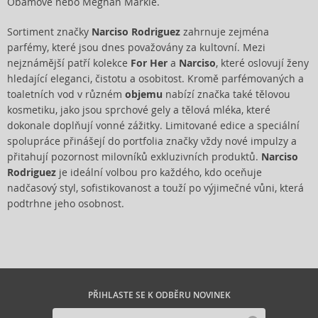
Obamové nebo Meghan Markle.
Sortiment značky
Narciso Rodriguez
zahrnuje zejména
parfémy, které jsou dnes považovány za kultovní. Mezi
nejznámější patří kolekce
For Her
a
Narciso
, které oslovují ženy
hledající eleganci, čistotu a osobitost. Kromě parfémovaných a
toaletních vod v různém
objemu
nabízí značka také tělovou
kosmetiku, jako jsou sprchové gely a tělová mléka, které
dokonale doplňují vonné zážitky. Limitované edice a speciální
spolupráce přinášejí do portfolia značky vždy nové impulzy a
přitahují pozornost milovníků exkluzivních produktů.
Narciso
Rodriguez
je ideální volbou pro každého, kdo oceňuje
nadčasový styl, sofistikovanost a touží po výjimečné vůni, která
podtrhne jeho osobnost.
PŘIHLASTE SE K ODBĚRU NOVINEK