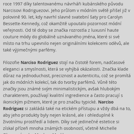
roce 1997 díky talentovanému návrháři kubánského původu
Narcisovi Rodriguezovi. Jeho průlom v módním světě přišel již v
polovině 90. let, kdy navrhl slavné svatební šaty pro Carolyn
Bessette-Kennedy, což okamžitě upoutalo pozornost módní
veřejnosti. Od té doby se značka rozrostla z luxusní haute
couture módy do globálně uznávaného jména, které si své
místo na trhu upevnilo nejen originálními kolekcemi oděvů, ale
také výjimečnými parfémy.
Filozofie
Narciso Rodriguez
stojí na čistotě forem, nadčasové
eleganci a smyslnosti, která se vyhýbá okázalosti. Značka klade
důraz na jednoduchost, preciznost a autenticitu, což se promítá
jak do módních kolekcí, tak do tvorby parfémů. Vůně této
značky jsou známé svým minimalistickým, avšak hlubokým
charakterem, používají kvalitní ingredience a často pracují s
ikonickým pižmem, které je pro značku typické.
Narciso
Rodriguez
si zakládá také na etickém přístupu a vždy dbá na to,
aby jeho produkty byly nejen krásné, ale i ohleduplné k
životnímu prostředí a lidem. Díky své jedinečné estetice si
získal přízeň mnoha známých osobností, včetně Michelle