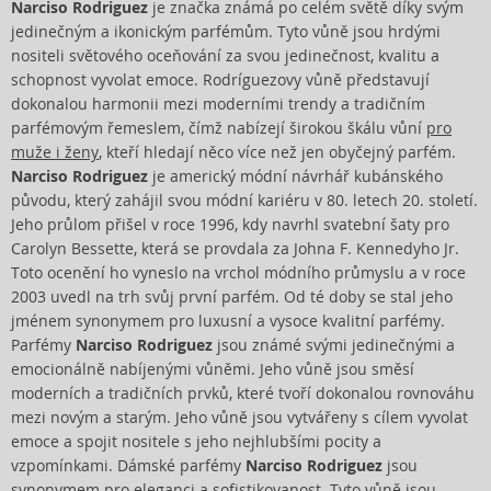
Narciso Rodriguez
je značka známá po celém světě díky svým
jedinečným a ikonickým parfémům. Tyto vůně jsou hrdými
nositeli světového oceňování za svou jedinečnost, kvalitu a
schopnost vyvolat emoce. Rodríguezovy vůně představují
dokonalou harmonii mezi moderními trendy a tradičním
parfémovým řemeslem, čímž nabízejí širokou škálu vůní
pro
muže i ženy
, kteří hledají něco více než jen obyčejný parfém.
Narciso Rodriguez
je americký módní návrhář kubánského
původu, který zahájil svou módní kariéru v 80. letech 20. století.
Jeho průlom přišel v roce 1996, kdy navrhl svatební šaty pro
Carolyn Bessette, která se provdala za Johna F. Kennedyho Jr.
Toto ocenění ho vyneslo na vrchol módního průmyslu a v roce
2003 uvedl na trh svůj první parfém. Od té doby se stal jeho
jménem synonymem pro luxusní a vysoce kvalitní parfémy.
Parfémy
Narciso Rodriguez
jsou známé svými jedinečnými a
emocionálně nabíjenými vůněmi. Jeho vůně jsou směsí
moderních a tradičních prvků, které tvoří dokonalou rovnováhu
mezi novým a starým. Jeho vůně jsou vytvářeny s cílem vyvolat
emoce a spojit nositele s jeho nejhlubšími pocity a
vzpomínkami. Dámské parfémy
Narciso Rodriguez
jsou
synonymem pro eleganci a sofistikovanost. Tyto vůně jsou