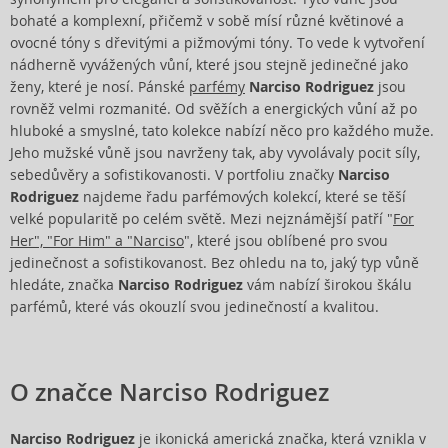
bohaté a komplexní, přičemž v sobě mísí různé květinové a
ovocné tóny s dřevitými a pižmovými tóny. To vede k vytvoření
nádherně vyvážených vůní, které jsou stejně jedinečné jako
ženy, které je nosí. Pánské
parfémy
Narciso Rodriguez
jsou
rovněž velmi rozmanité. Od svěžích a energických vůní až po
hluboké a smyslné, tato kolekce nabízí něco pro každého muže.
Jeho mužské vůně jsou navrženy tak, aby vyvolávaly pocit síly,
sebedůvěry a sofistikovanosti. V portfoliu značky
Narciso
Rodriguez
najdeme řadu parfémových kolekcí, které se těší
velké popularitě po celém světě. Mezi nejznámější patří "
For
Her", "For Him" a "Narciso
", které jsou oblíbené pro svou
jedinečnost a sofistikovanost. Bez ohledu na to, jaký typ vůně
hledáte, značka
Narciso Rodriguez
vám nabízí širokou škálu
parfémů, které vás okouzlí svou jedinečností a kvalitou.
O značce Narciso Rodriguez
Narciso Rodriguez
je ikonická americká značka, která vznikla v