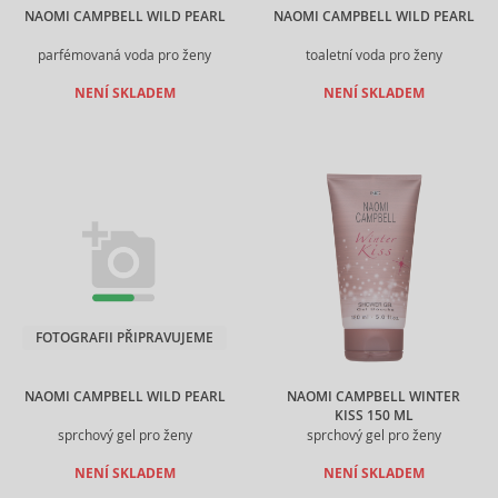
NAOMI CAMPBELL WILD PEARL
NAOMI CAMPBELL WILD PEARL
parfémovaná voda pro ženy
toaletní voda pro ženy
NENÍ SKLADEM
NENÍ SKLADEM
FOTOGRAFII PŘIPRAVUJEME
NAOMI CAMPBELL WILD PEARL
NAOMI CAMPBELL WINTER
KISS 150 ML
sprchový gel pro ženy
sprchový gel pro ženy
NENÍ SKLADEM
NENÍ SKLADEM