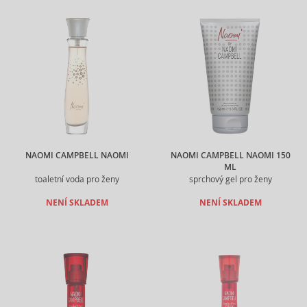
NAOMI CAMPBELL NAOMI
NAOMI CAMPBELL NAOMI 150
ML
toaletní voda pro ženy
sprchový gel pro ženy
NENÍ SKLADEM
NENÍ SKLADEM