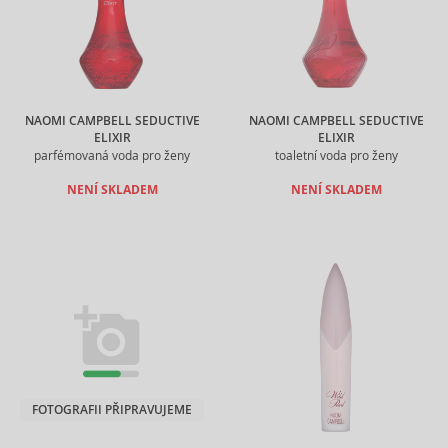
NAOMI CAMPBELL SEDUCTIVE
NAOMI CAMPBELL SEDUCTIVE
ELIXIR
ELIXIR
parfémovaná voda pro ženy
toaletní voda pro ženy
NENÍ SKLADEM
NENÍ SKLADEM
FOTOGRAFII PŘIPRAVUJEME