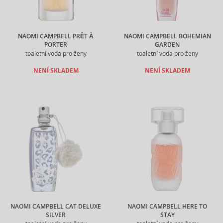
NAOMI CAMPBELL PRÊT À
NAOMI CAMPBELL BOHEMIAN
PORTER
GARDEN
toaletní voda pro ženy
toaletní voda pro ženy
NENÍ SKLADEM
NENÍ SKLADEM
NAOMI CAMPBELL CAT DELUXE
NAOMI CAMPBELL HERE TO
SILVER
STAY