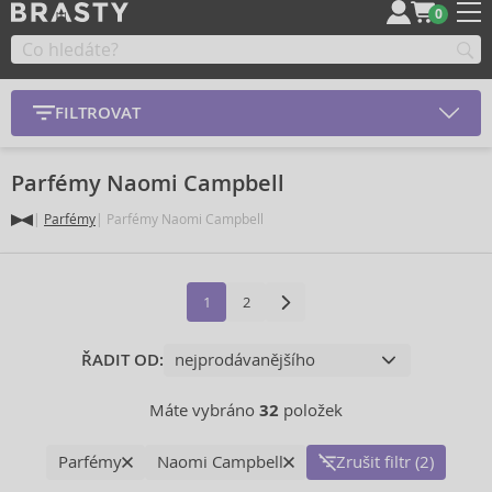
0
FILTROVAT
Parfémy Naomi Campbell
Parfémy
Parfémy Naomi Campbell
1
2
ŘADIT OD:
Máte vybráno
32
položek
Parfémy
Naomi Campbell
Zrušit filtr (2)