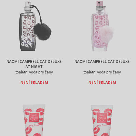
NAOMI CAMPBELL CAT DELUXE
NAOMI CAMPBELL CAT DELUXE
AT NIGHT
toaletní voda pro ženy
toaletní voda pro ženy
NENÍ SKLADEM
NENÍ SKLADEM