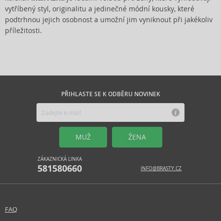
vytříbený styl, originalitu a jedinečné módní kousky, které
podtrhnou jejich osobnost a umožní jim vyniknout při jakékoliv
příležitosti.
PŘIHLASTE SE K ODBĚRU NOVINEK
MUŽ
ŽENA
ZÁKAZNICKÁ LINKA
581580660
INFO@BRASTY.CZ
FAQ