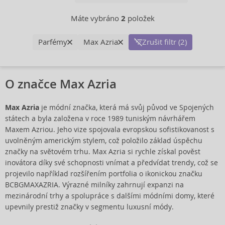
Máte vybráno
2
položek
Parfémy
Max Azria
Zrušit filtr (2)
O značce Max Azria
Max Azria
je módní značka, která má svůj původ ve Spojených
státech a byla založena v roce 1989 tuniským návrhářem
Maxem Azriou. Jeho vize spojovala evropskou sofistikovanost s
uvolněným americkým stylem, což položilo základ úspěchu
značky na světovém trhu. Max Azria si rychle získal pověst
inovátora díky své schopnosti vnímat a předvídat trendy, což se
projevilo například rozšířením portfolia o ikonickou značku
BCBGMAXAZRIA. Výrazné milníky zahrnují expanzi na
mezinárodní trhy a spolupráce s dalšími módními domy, které
upevnily prestiž značky v segmentu luxusní módy.