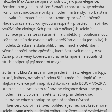
Filozofie
Max Azria
se opírá o hodnoty jako jsou elegance,
ženskost a originalita, přičemž značku charakterizuje odvaha
kombinovat nadčasové prvky s moderními trendy. Tvorba staví
na kvalitních materiálech a precizním zpracování, přičemž
klade důraz na etickou výrobu a respekt k prostředí – například
využíváním ekologických postupů v některých kolekcích.
Inspirace přichází ze světa umění, architektury i pouliční módy,
což se promítá do dynamického a svěžího vzhledu jednotlivých
modelů. Značka si získala oblibu mezi mnoha celebritami,
včetně hereček nebo zpěvaček, které často volí modely
Max
Azria
pro červený koberec, a výrazné kampaně na sociálních
sítích podporují její moderní image.
Sortiment
Max Azria
zahrnuje především šaty, elegantní topy,
sukně, kalhoty, overaly a širokou škálu módních doplňků. Mezi
vlajkové kolekce patří například ikonická řada BCBGMAXAZRIA,
která se stala symbolem rafinované elegance dostupné pro
moderní ženy po celém světě. Značka pravidelně uvádí
limitované edice a spolupracuje s předními návrháři i
influencery, což přináší svěží pohled a jedinečnost každé nové
kolekci.
Max Azria
je ideální volbou pro ženy, které vyhledávají