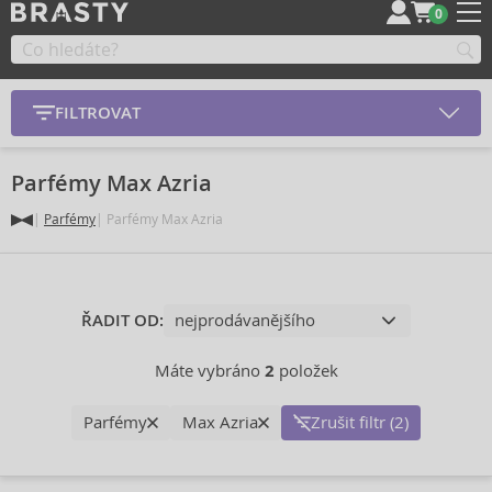
0
FILTROVAT
Parfémy Max Azria
Parfémy
Parfémy Max Azria
ŘADIT OD:
Máte vybráno
2
položek
Parfémy
Max Azria
Zrušit filtr (2)