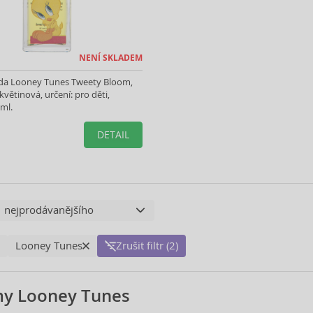
NENÍ SKLADEM
oda Looney Tunes Tweety Bloom,
květinová, určení: pro děti,
 ml.
DETAIL
Looney Tunes
Zrušit filtr (2)
my Looney Tunes