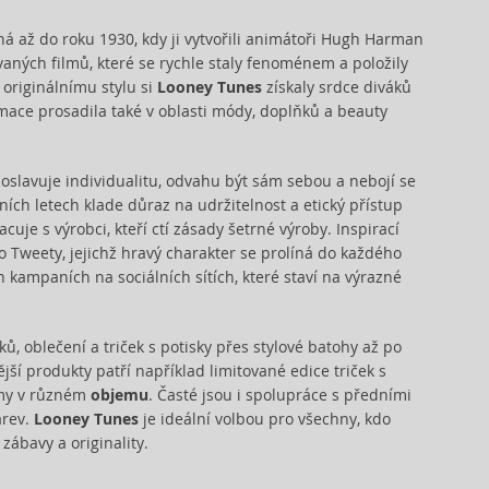
há až do roku 1930, kdy ji vytvořili animátoři Hugh Harman
vaných filmů, které se rychle staly fenoménem a položily
originálnímu stylu si
Looney Tunes
získaly srdce diváků
mace prosadila také v oblasti módy, doplňků a beauty
ka oslavuje individualitu, odvahu být sám sebou a nebojí se
ch letech klade důraz na udržitelnost a etický přístup
uje s výrobci, kteří ctí zásady šetrné výroby. Inspirací
 Tweety, jejichž hravý charakter se prolíná do každého
h kampaních na sociálních sítích, které staví na výrazné
, oblečení a triček s potisky přes stylové batohy až po
í produkty patří například limitované edice triček s
fémy v různém
objemu
. Časté jsou i spolupráce s předními
arev.
Looney Tunes
je ideální volbou pro všechny, kdo
zábavy a originality.