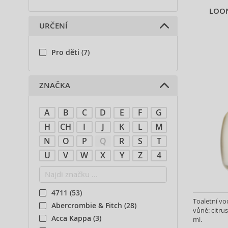
LOON
URČENÍ
Pro děti (7)
ZNAČKA
A
B
C
D
E
F
G
H
CH
I
J
K
L
M
N
O
P
Q
R
S
T
U
V
W
X
Y
Z
4
4711 (53)
Toaletní v
Abercrombie & Fitch (28)
vůně: citrus
Acca Kappa (3)
ml.