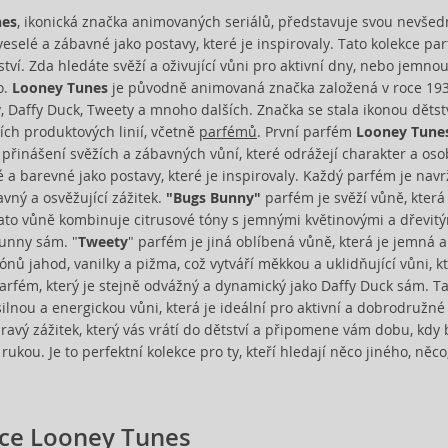
nes
, ikonická značka animovaných seriálů, představuje svou nevšed
veselé a zábavné jako postavy, které je inspirovaly. Tato kolekce pa
ství. Zda hledáte svěží a oživující vůni pro aktivní dny, nebo jemnou
o.
Looney Tunes
je původně animovaná značka založená v roce 1930
 Daffy Duck, Tweety a mnoho dalších. Značka se stala ikonou dětstv
ch produktových linií, včetně
parfémů
. První parfém
Looney Tune
 přinášení svěžích a zábavných vůní, které odrážejí charakter a oso
é a barevné jako postavy, které je inspirovaly. Každý parfém je navr
avný a osvěžující zážitek.
"Bugs Bunny"
parfém je svěží vůně, kter
to vůně kombinuje citrusové tóny s jemnými květinovými a dřevitými 
unny sám. "
Tweety
" parfém je jiná oblíbená vůně, která je jemná a
nů jahod, vanilky a pižma, což vytváří měkkou a uklidňující vůni, kte
arfém, který je stejně odvážný a dynamický jako Daffy Duck sám. 
 silnou a energickou vůni, která je ideální pro aktivní a dobrodruž
ravý zážitek, který vás vrátí do dětství a připomene vám dobu, kdy
ukou. Je to perfektní kolekce pro ty, kteří hledají něco jiného, něc
ce Looney Tunes