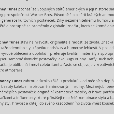
ney Tunes
pochází ze Spojených států amerických a její historie sa
ing pro společnost Warner Bros. Původně šlo o sérii krátkých animo
é generace kultovních postaviček. Díky nezaměnitelnému humoru a 
ětě a postupně se proměnily v globální značku, která se kromě ani
oney Tunes
staví na hravosti, originalitě a radosti ze života. Znač
 každodenního stylu špetku nadsázky a humorné lehkosti. V poslední
výrobě oblečení a doplňků – preferuje kvalitní materiály a spoluprac
 jsou samotné ikonické postavičky jako Bugs Bunny, Daffy Duck nebo
ačka je oblíbená i mezi celebritami a často se objevuje v kreativníc
tro atmosféře.
ooney Tunes
zahrnuje širokou škálu produktů – od módních doplňků
 beauty kolekce inspirované animovanými hrdiny. Mezi nejoblíbenějš
námějších postaviček, originální kosmetické taštičky či hravé par
čkami a influencery, které přinášejí neotřelé kombinace stylu a b
ný styl, hravost a chtějí do svého každodenního života vnést kousek 