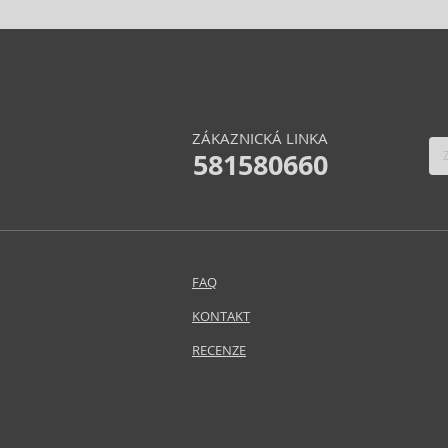
Chloé (77)
Chopard (48)
Christian Audigier (11)
Christian Lacroix (2)
Christina Aguilera (30)
ZÁKAZNICKÁ LINKA
Clarins (3)
581580660
Clean (43)
Clinique (13)
Coach (30)
Costume National (13)
Coty (11)
FAQ
Courreges (16)
Creed (50)
KONTAKT
Cristiano Ronaldo (13)
RECENZE
Cuba (90)
Custo Barcelona (7)
Dana (1)
David Beckham (69)