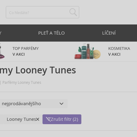
Y
PLEŤ A TĚLO
LÍČENÍ
TOP PARFÉMY
KOSMETIKA
V AKCI
V AKCI
émy Looney Tunes
Parfémy Looney Tunes
Looney Tunes
Zrušit filtr (2)