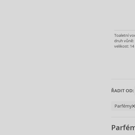
Armani (Giorgio Armani) (195)
Asdaaf (29)
Atkinsons (32)
Avril Lavigne (9)
Azha (37)
Toaletní v
Azzaro (87)
druh vůně: 
velikost: 14
Baldessarini (35)
Baldinini (1)
Balenciaga (3)
Balmain (7)
Banana Republic (47)
Bath & Body Works (61)
ŘADIT OD:
Bebe (11)
Benetton (59)
Parfémy
Bentley (25)
Betsey Johnson (1)
Betty Boop (3)
Parfé
Beverly Hills Polo Club (11)