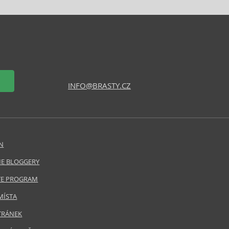
INFO@BRASTY.CZ
N
E BLOGGERY
ATE PROGRAM
MÍSTA
TRÁNEK