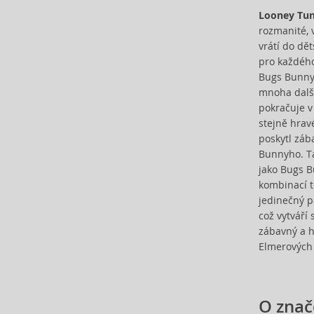
Beyonce (21)
Looney Tu
Bijan (3)
rozmanité, 
Bill Blass (4)
vrátí do dět
Billie Eilish (6)
pro každéh
Bugs Bunny,
Biotherm (4)
mnoha další
Blumarine (4)
pokračuje v
Bob Mackie (2)
stejně hrav
Bond No. 9 (82)
poskytl záb
Bottega Veneta (22)
Bunnyho. Ta
Boucheron (38)
jako Bugs B
Bourjois (12)
kombinací tó
jedinečný p
Britney Spears (40)
což vytváří
Bruno Banani (76)
zábavný a h
Brut (1)
Elmerových r
Bugatti (4)
Burberry (90)
Bvlgari (127)
O znač
Byblos (12)