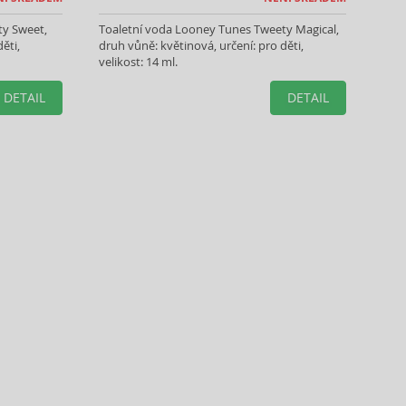
ty Sweet,
Toaletní voda Looney Tunes Tweety Magical,
ěti,
druh vůně: květinová, určení: pro děti,
velikost: 14 ml.
DETAIL
DETAIL