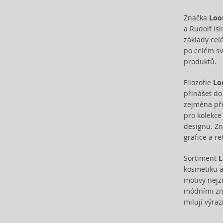
Byredo (45)
Značka
Loo
Cacharel (43)
a Rudolf Is
Cadillac (3)
základy cel
Caesars (1)
po celém sv
Calvin Klein (181)
produktů.
Camara (33)
Caramelo (1)
Filozofie
Lo
přinášet do
Carner Barcelona (1)
zejména při 
Carolina Herrera (137)
pro kolekce
Caron (15)
designu. Zn
Carrera (11)
grafice a re
Cartier (63)
Carven (6)
Sortiment
L
Caudalie (3)
kosmetiku a
motivy nejz
Celine Dion (12)
módními zna
Cerruti (23)
milují výraz
Chanel (118)
Charriol (1)