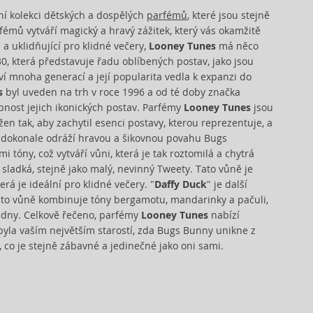
ní kolekci dětských a dospělých
parfémů
, které jsou stejně
rfémů vytváří magický a hravý zážitek, který vás okamžitě
 a uklidňující pro klidné večery,
Looney Tunes
má něco
, která představuje řadu oblíbených postav, jako jsou
í mnoha generací a její popularita vedla k expanzi do
s
byl uveden na trh v roce 1996 a od té doby značka
bnost jejich ikonických postav. Parfémy
Looney Tunes
jsou
žen tak, aby zachytil esenci postavy, kterou reprezentuje, a
á dokonale odráží hravou a šikovnou povahu Bugs
tóny, což vytváří vůni, která je tak roztomilá a chytrá
 sladká, stejně jako malý, nevinný Tweety. Tato vůně je
rá je ideální pro klidné večery. "
Daffy Duck
" je další
Tato vůně kombinuje tóny bergamotu, mandarinky a pačuli,
né dny. Celkově řečeno, parfémy
Looney Tunes
nabízí
 byla vaším největším starostí, zda Bugs Bunny unikne z
o, co je stejně zábavné a jedinečné jako oni sami.