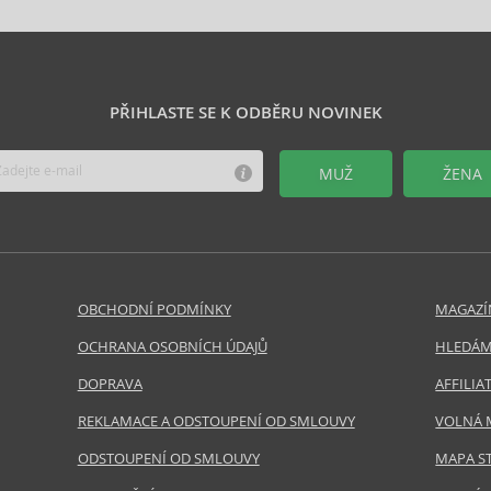
PŘIHLASTE SE K ODBĚRU NOVINEK
MUŽ
ŽENA
OBCHODNÍ PODMÍNKY
MAGAZÍ
OCHRANA OSOBNÍCH ÚDAJŮ
HLEDÁM
DOPRAVA
AFFILI
REKLAMACE A ODSTOUPENÍ OD SMLOUVY
VOLNÁ 
ODSTOUPENÍ OD SMLOUVY
MAPA S