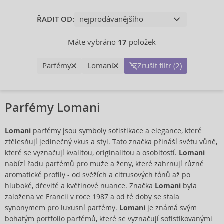
ŘADIT OD:
Máte vybráno
17
položek
Parfémy
Lomani
Zrušit filtr (2)
Parfémy Lomani
Lomani
parfémy jsou symboly sofistikace a elegance, které
ztělesňují jedinečný vkus a styl. Tato značka přináší světu vůně,
které se vyznačují kvalitou, originalitou a osobitostí.
Lomani
nabízí řadu parfémů pro muže a ženy, které zahrnují různé
aromatické profily - od svěžích a citrusových tónů až po
hluboké, dřevité a květinové nuance. Značka
Lomani
byla
založena ve Francii v roce 1987 a od té doby se stala
synonymem pro luxusní parfémy.
Lomani
je známá svým
bohatým portfolio parfémů, které se vyznačují sofistikovanými