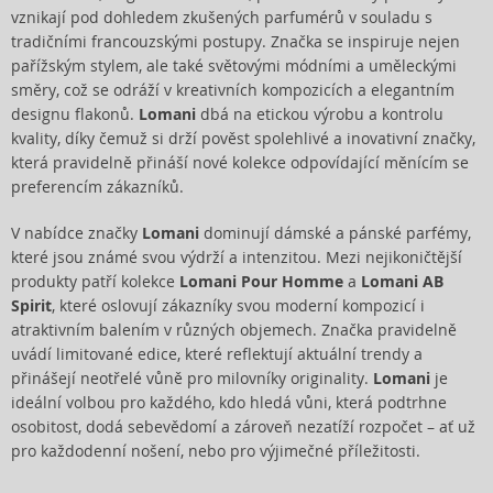
vznikají pod dohledem zkušených parfumérů v souladu s
tradičními francouzskými postupy. Značka se inspiruje nejen
pařížským stylem, ale také světovými módními a uměleckými
směry, což se odráží v kreativních kompozicích a elegantním
designu flakonů.
Lomani
dbá na etickou výrobu a kontrolu
kvality, díky čemuž si drží pověst spolehlivé a inovativní značky,
která pravidelně přináší nové kolekce odpovídající měnícím se
preferencím zákazníků.
V nabídce značky
Lomani
dominují dámské a pánské parfémy,
které jsou známé svou výdrží a intenzitou. Mezi nejikoničtější
produkty patří kolekce
Lomani Pour Homme
a
Lomani AB
Spirit
, které oslovují zákazníky svou moderní kompozicí i
atraktivním balením v různých objemech. Značka pravidelně
uvádí limitované edice, které reflektují aktuální trendy a
přinášejí neotřelé vůně pro milovníky originality.
Lomani
je
ideální volbou pro každého, kdo hledá vůni, která podtrhne
osobitost, dodá sebevědomí a zároveň nezatíží rozpočet – ať už
pro každodenní nošení, nebo pro výjimečné příležitosti.