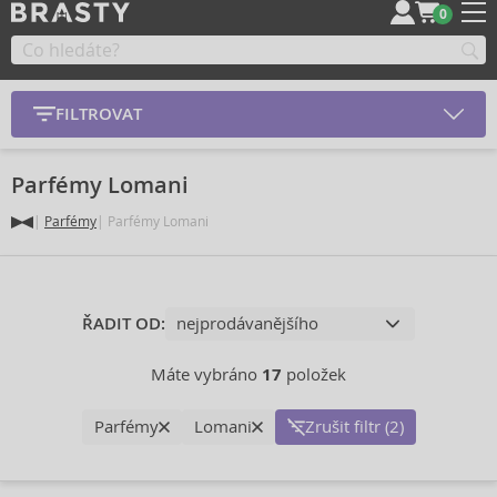
0
FILTROVAT
Parfémy Lomani
Parfémy
Parfémy Lomani
ŘADIT OD:
Máte vybráno
17
položek
Parfémy
Lomani
Zrušit filtr (2)