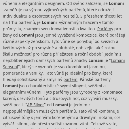
vůněmi a elegantním designem. Od svého založení, se
Lomani
zaměřuje na výrobu výjimečných parfémů, které odrážejí
individualitu a osobitost svých nositelů. S přesahem třiceti let
na trhu parfémů, je
Lomani
významným hráčem v tomto
průmyslu, známým svou inovativností a kvalitou.
Parfémy
pro
ženy od
Lomani
jsou jemně vyvážené kompozice, které odrážejí
různé aspekty ženskosti. Tyto vůně se pohybují od svěžích a
květinových až po smyslné a hluboké, nabízejíc tak širokou
škálu možností pro různé příležitosti a roční období. Jedním z
nejoblíbenějších dámských parfémů značky
Lomani
je "
Lomani
Sensual
", který se vyznačuje svou kombinací jasmínu,
pomeranče a vanilky. Tato vůně je ideální pro ženy, které
hledají sofistikovaný a smyslný
parfém
. Pánské parfémy
Lomani
jsou charakteristické svými silnými, svěžími a
elegantními vůněmi. Tyto parfémy jsou vyrobeny z kombinace
koření, dřevitých tónů a citrusových not, což vytváří mužský,
svěží pocit. "
AB Silver
" od
Lomani
je jedním z
nejpopulárnějších mužských parfémů. Tato vůně kombinuje
citrusové tóny s jemnými kořeněnými a dřevitými notami, což
vytváří silnou, ale přesto sofistikovanou vůni. Celkově vzato,