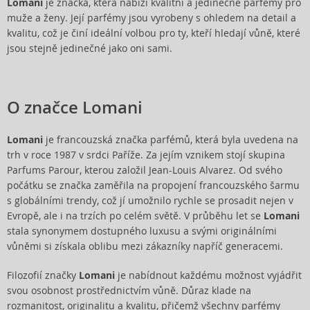
Lomani
je značka, která nabízí kvalitní a jedinečné parfémy pro
muže a ženy. Její parfémy jsou vyrobeny s ohledem na detail a
kvalitu, což je činí ideální volbou pro ty, kteří hledají vůně, které
jsou stejně jedinečné jako oni sami.
O značce Lomani
Lomani
je francouzská značka parfémů, která byla uvedena na
trh v roce 1987 v srdci Paříže. Za jejím vznikem stojí skupina
Parfums Parour, kterou založil Jean-Louis Alvarez. Od svého
počátku se značka zaměřila na propojení francouzského šarmu
s globálními trendy, což jí umožnilo rychle se prosadit nejen v
Evropě, ale i na trzích po celém světě. V průběhu let se
Lomani
stala synonymem dostupného luxusu a svými originálními
vůněmi si získala oblibu mezi zákazníky napříč generacemi.
Filozofií značky
Lomani
je nabídnout každému možnost vyjádřit
svou osobnost prostřednictvím vůně. Důraz klade na
rozmanitost, originalitu a kvalitu, přičemž všechny parfémy