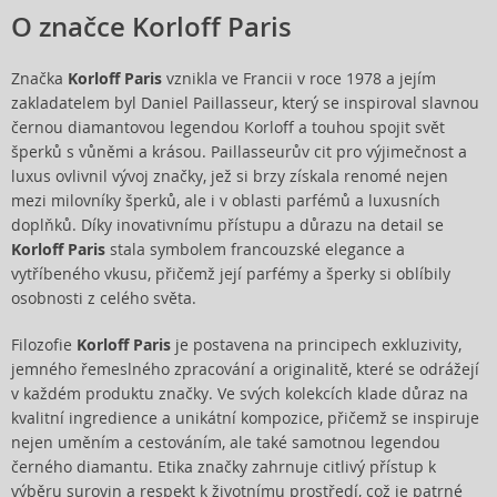
O značce Korloff Paris
Značka
Korloff Paris
vznikla ve Francii v roce 1978 a jejím
zakladatelem byl Daniel Paillasseur, který se inspiroval slavnou
černou diamantovou legendou Korloff a touhou spojit svět
šperků s vůněmi a krásou. Paillasseurův cit pro výjimečnost a
luxus ovlivnil vývoj značky, jež si brzy získala renomé nejen
mezi milovníky šperků, ale i v oblasti parfémů a luxusních
doplňků. Díky inovativnímu přístupu a důrazu na detail se
Korloff Paris
stala symbolem francouzské elegance a
vytříbeného vkusu, přičemž její parfémy a šperky si oblíbily
osobnosti z celého světa.
Filozofie
Korloff Paris
je postavena na principech exkluzivity,
jemného řemeslného zpracování a originalitě, které se odrážejí
v každém produktu značky. Ve svých kolekcích klade důraz na
kvalitní ingredience a unikátní kompozice, přičemž se inspiruje
nejen uměním a cestováním, ale také samotnou legendou
černého diamantu. Etika značky zahrnuje citlivý přístup k
výběru surovin a respekt k životnímu prostředí, což je patrné