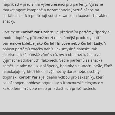
například v precizním výběru esencí pro parfémy. Výrazné
marketingové kampaně a nezaměnitelný vizuální styl na
sociálních sítích podtrhují sofistikovanost a luxusní charakter
značky.
Sortiment
Korloff Paris
zahrnuje především parfémy, šperky a
módní doplňky, přičemž mezi nejznámější produkty patří
parfémové kolekce jako
Korloff In Love
nebo
Korloff Lady
. V
oblasti parfémů značka nabízí jak smyslné dámské, tak
charismatické pánské vůně v různých objemech, často ve
výjimečně zdobených flakonech. Vedle parfémů se značka
zaměřuje také na luxusní šperky, hodinky a sluneční brýle, čímž
uspokojuje ty, kteří hledají výjimečný dárek nebo osobitý
doplněk.
Korloff Paris
je ideální volbou pro zákazníky, kteří
ocení spojení noblesy, originality a francouzské elegance v
každodenním životě nebo při zvláštních příležitostech.